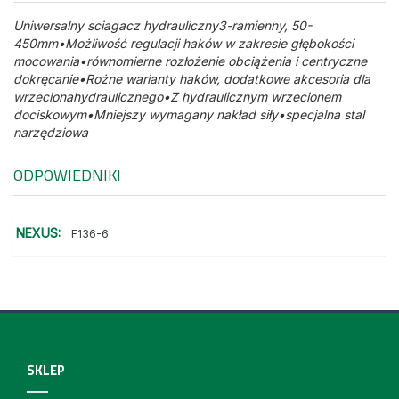
Uniwersalny sciagacz hydrauliczny3-ramienny, 50-
450mm•Możliwość regulacji haków w zakresie głębokości
mocowania•równomierne rozłożenie obciążenia i centryczne
dokręcanie•Rożne warianty haków, dodatkowe akcesoria dla
wrzecionahydraulicznego•Z hydraulicznym wrzecionem
dociskowym•Mniejszy wymagany nakład siły•specjalna stal
narzędziowa
ODPOWIEDNIKI
NEXUS:
F136-6
SKLEP