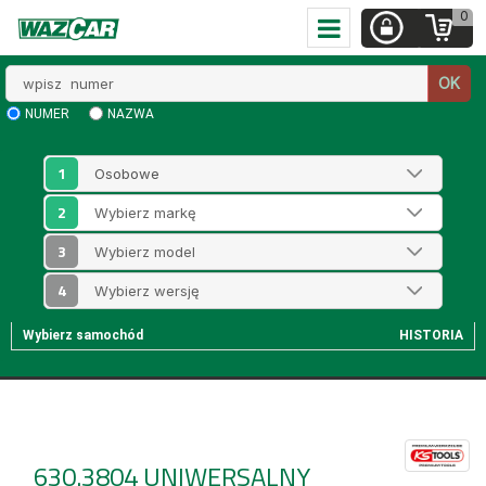
0
Wpisz
OK
numer
NUMER
NAZWA
1
2
3
4
Wybierz samochód
HISTORIA
630.3804
UNIWERSALNY