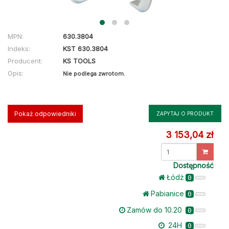
MPN:
630.3804
Indeks:
KST 630.3804
Producent:
KS TOOLS
Opis:
Nie podlega zwrotom.
Pokaż odpowiedniki
ZAPYTAJ O PRODUKT
3 153,04 zł
Dostępność
Łódż
0
Pabianice
0
Zamów do 10.20
0
24H
0