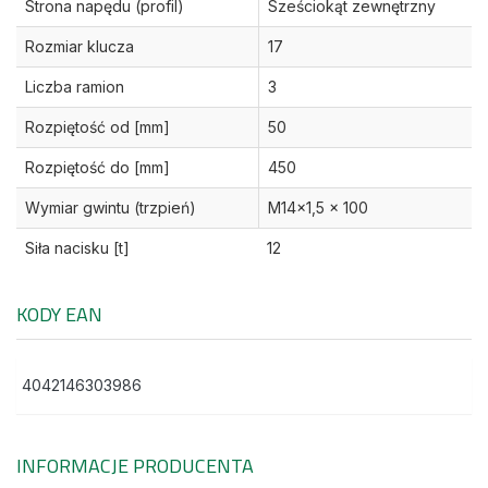
Strona napędu (profil)
Sześciokąt zewnętrzny
Rozmiar klucza
17
Liczba ramion
3
Rozpiętość od [mm]
50
Rozpiętość do [mm]
450
Wymiar gwintu (trzpień)
M14x1,5 x 100
Siła nacisku [t]
12
KODY EAN
4042146303986
INFORMACJE PRODUCENTA