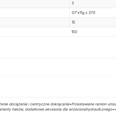
3
G1"x11g x 370
15
150
nie obciążenia i centryczne dokręcanie•Przestawiane ramion umoż
ianty haków, dodatkowe akcesoria dla wrzecionahydraulicznego•w