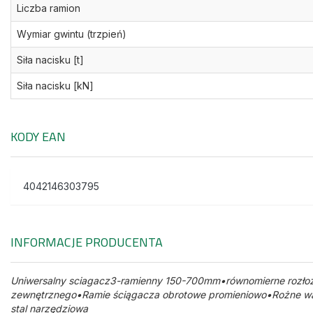
Liczba ramion
Wymiar gwintu (trzpień)
Siła nacisku [t]
Siła nacisku [kN]
KODY EAN
4042146303795
INFORMACJE PRODUCENTA
Uniwersalny sciagacz3-ramienny 150-700mm•równomierne rozłoże
zewnętrznego•Ramie ściągacza obrotowe promieniowo•Rożne war
stal narzędziowa