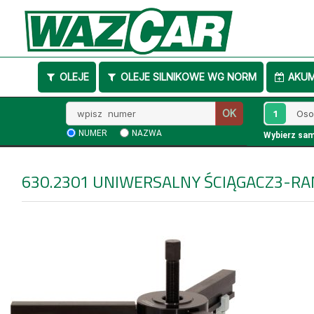
OLEJE
OLEJE SILNIKOWE WG NORM
AKU
Wpisz
1
OK
numer
NUMER
NAZWA
Wybierz sa
630.2301
UNIWERSALNY ŚCIĄGACZ3-R