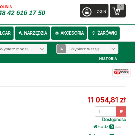
0
FOLINIA
48 42 616 17 50
LOGIN
LCAR
NARZĘDZIA
AKCESORIA
ŻARÓWKI
4
HISTORIA
11 054,81 zł
Dostępność
Łódż
0