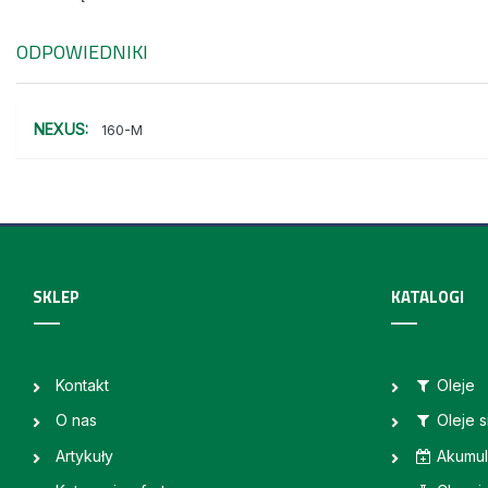
ODPOWIEDNIKI
NEXUS:
160-M
SKLEP
KATALOGI
Kontakt
Oleje
O nas
Oleje 
Artykuły
Akumul