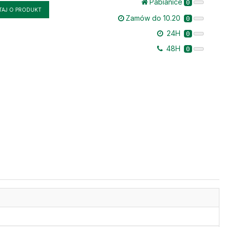
Pabianice
0
TAJ O PRODUKT
Zamów do 10.20
0
24H
0
48H
0