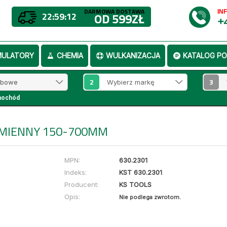
DARMOWA DOSTAWA
IN
22:59:12
OD 599ZŁ
+
MULATORY
CHEMIA
WULKANIZACJA
KATALOG PO
2
3
mochód
AMIENNY 150-700MM
MPN:
630.2301
Indeks:
KST 630.2301
Producent:
KS TOOLS
Opis:
Nie podlega zwrotom.