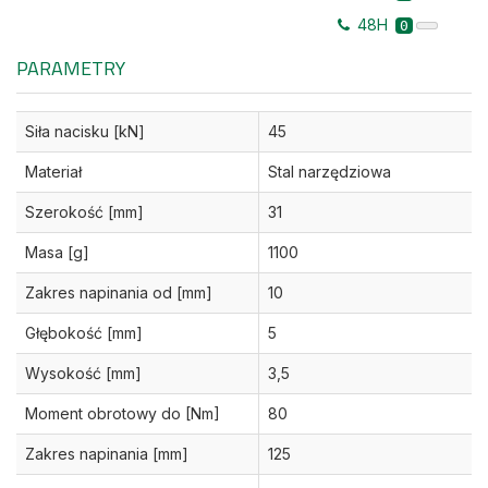
48H
0
PARAMETRY
Siła nacisku [kN]
45
Materiał
Stal narzędziowa
Szerokość [mm]
31
Masa [g]
1100
Zakres napinania od [mm]
10
Głębokość [mm]
5
Wysokość [mm]
3,5
Moment obrotowy do [Nm]
80
Zakres napinania [mm]
125