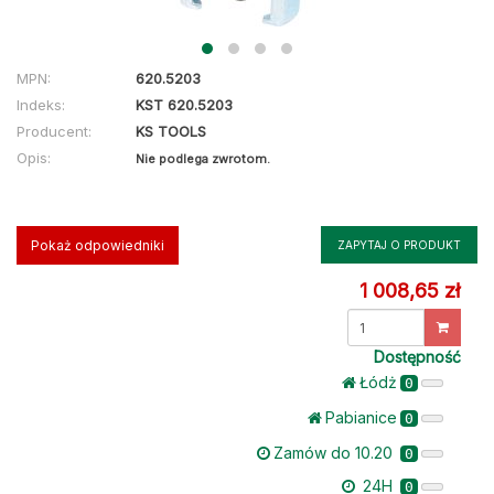
MPN:
620.5203
Indeks:
KST 620.5203
Producent:
KS TOOLS
Opis:
Nie podlega zwrotom.
Pokaż odpowiedniki
ZAPYTAJ O PRODUKT
1 008,65 zł
Dostępność
Łódż
0
Pabianice
0
Zamów do 10.20
0
24H
0