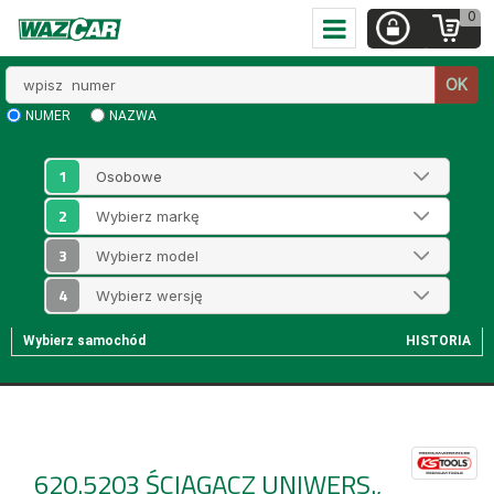
0
Wpisz
OK
numer
NUMER
NAZWA
1
2
3
4
Wybierz samochód
HISTORIA
620.5203
ŚCIĄGACZ UNIWERS.,