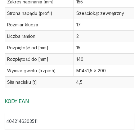
Zakres napinania [mm]
155
Strona napędu (profil)
Sześciokąt zewnętrzny
Rozmiar klucza
17
Liczba ramion
2
Rozpiętość od [mm]
15
Rozpiętość do [mm]
140
Wymiar gwintu (trzpień)
M14x1,5 x 200
Siła nacisku [t]
4,5
KODY EAN
4042146303511