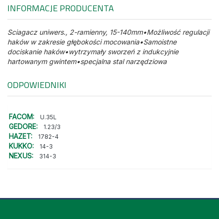
INFORMACJE PRODUCENTA
Sciagacz uniwers., 2-ramienny, 15-140mm•Możliwość regulacji
haków w zakresie głębokości mocowania•Samoistne
dociskanie haków•wytrzymały sworzeń z indukcyjnie
hartowanym gwintem•specjalna stal narzędziowa
ODPOWIEDNIKI
FACOM:
U.35L
GEDORE:
1.23/3
HAZET:
1782-4
KUKKO:
14-3
NEXUS:
314-3