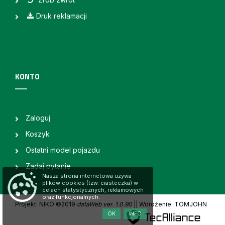
Druk reklamacji
KONTO
Zaloguj
Koszyk
Ostatni model pojazdu
Zadaj pytanie
Nasza strona internetowa używa
plików cookies (tzw. ciasteczka) w
celach statystycznych, reklamowych
oraz funkcjonalnych.
Projekt: NIKO ©2019
dataWeb ver. 1.0.90
|
| Wdrożenie: TOMJOHN
OK
INFO