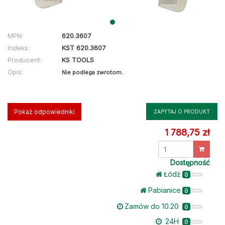
MPN:
620.3607
Indeks:
KST 620.3607
Producent:
KS TOOLS
Opis:
Nie podlega zwrotom.
Pokaż odpowiedniki
ZAPYTAJ O PRODUKT
1 788,75 zł
Dostępność
Łódż
0
Pabianice
0
Zamów do 10.20
0
24H
0