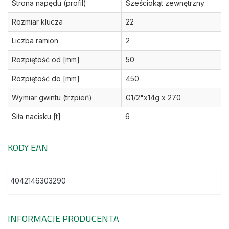
Strona napędu (profil)
Sześciokąt zewnętrzny
Rozmiar klucza
22
Liczba ramion
2
Rozpiętość od [mm]
50
Rozpiętość do [mm]
450
Wymiar gwintu (trzpień)
G1/2"x14g x 270
Siła nacisku [t]
6
KODY EAN
4042146303290
INFORMACJE PRODUCENTA