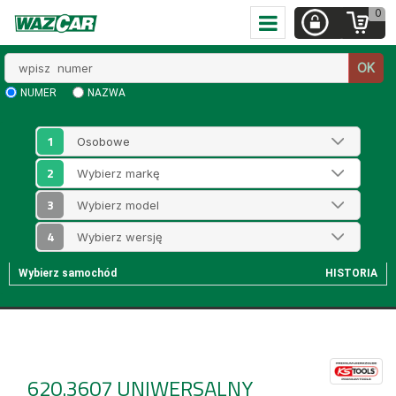
0
Wpisz
OK
numer
NUMER
NAZWA
1
2
3
4
Wybierz samochód
HISTORIA
620.3607
UNIWERSALNY