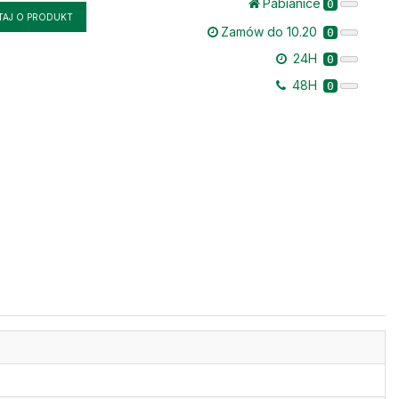
Pabianice
0
TAJ O PRODUKT
Zamów do 10.20
0
24H
0
48H
0