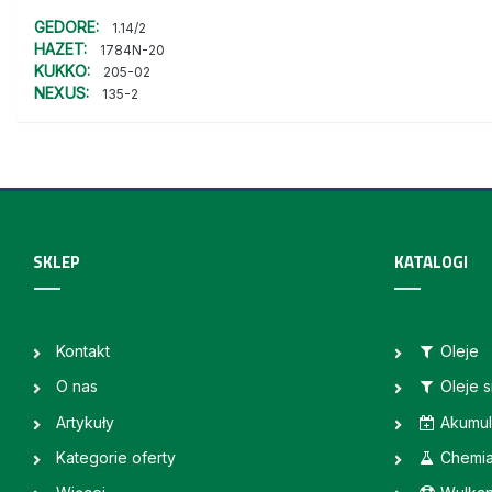
GEDORE:
1.14/2
HAZET:
1784N-20
KUKKO:
205-02
NEXUS:
135-2
SKLEP
KATALOGI
Kontakt
Oleje
O nas
Oleje 
Artykuły
Akumul
Kategorie oferty
Chemi