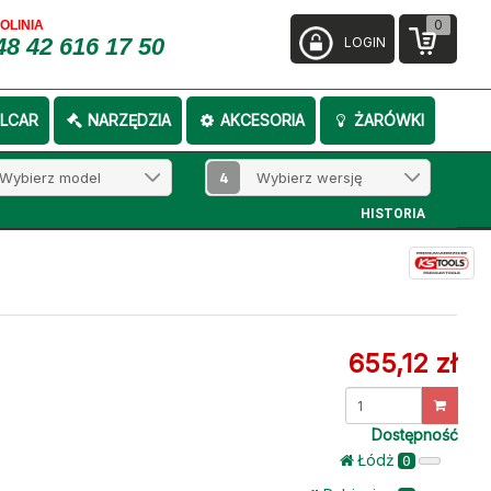
0
FOLINIA
48 42 616 17 50
LOGIN
LCAR
NARZĘDZIA
AKCESORIA
ŻARÓWKI
4
HISTORIA
655,12 zł
Dostępność
Łódż
0