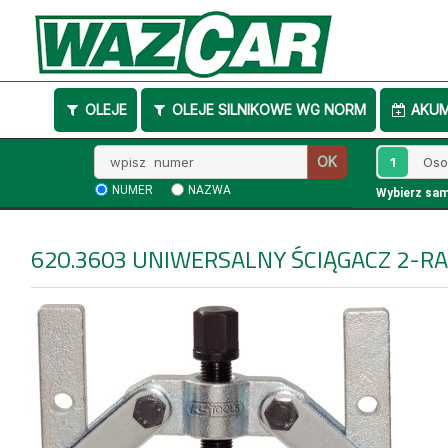
OLEJE
OLEJE SILNIKOWE WG NORM
AKU
Wpisz
1
OK
numer
NUMER
NAZWA
Wybierz sa
620.3603
UNIWERSALNY ŚCIĄGACZ 2-R