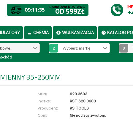
DARMOWA DOSTAWA
IN
09:11:35
OD 599ZŁ
+
MULATORY
CHEMIA
WULKANIZACJA
KATALOG PO
2
3
mochód
AMIENNY 35-250MM
MPN:
620.3603
Indeks:
KST 620.3603
Producent:
KS TOOLS
Opis:
Nie podlega zwrotom.