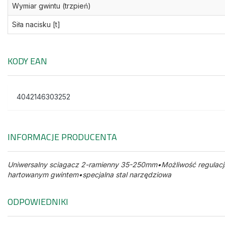
Wymiar gwintu (trzpień)
Siła nacisku [t]
KODY EAN
4042146303252
INFORMACJE PRODUCENTA
Uniwersalny sciagacz 2-ramienny 35-250mm•Możliwość regulacji
hartowanym gwintem•specjalna stal narzędziowa
ODPOWIEDNIKI