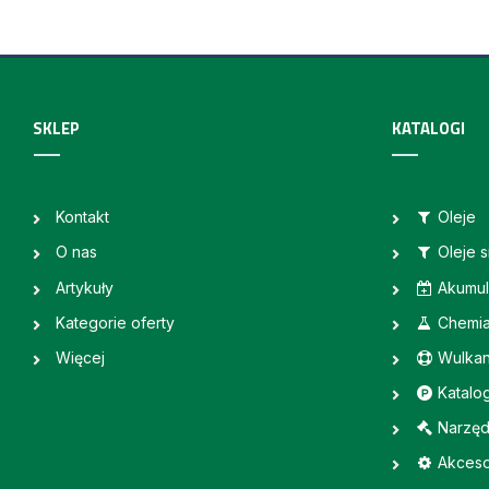
SKLEP
KATALOGI
Kontakt
Oleje
O nas
Oleje 
Artykuły
Akumul
Kategorie oferty
Chemi
Więcej
Wulkan
Katalo
Narzęd
Akceso