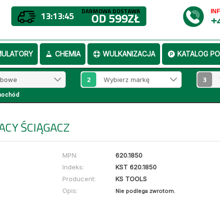
DARMOWA DOSTAWA
IN
13:13:45
OD 599ZŁ
+
MULATORY
CHEMIA
WULKANIZACJA
KATALOG PO
2
3
mochód
CY ŚCIĄGACZ
MPN:
620.1850
Indeks:
KST 620.1850
Producent:
KS TOOLS
Opis:
Nie podlega zwrotom.