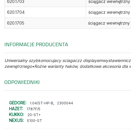
620.1703
ściągacz wewnętrzny
620.1704
ściągacz wewnętrzny
620.1705
ściągacz wewnętrzny
INFORMACJE PRODUCENTA
Uniwersalny szybkomocujacy sciagaczz displayemwystawiennicz
zewnętrznego•Rożne warianty haków, dodatkowe akcesoria dla w
ODPOWIEDNIKI
GEDORE:
,
1.04/ST-HP-B
2300044
HAZET:
1787F/5
KUKKO:
20-ST+
NEXUS:
E100-ST