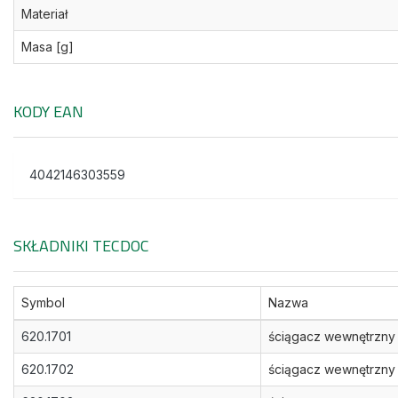
Materiał
Masa [g]
KODY EAN
4042146303559
SKŁADNIKI TECDOC
Symbol
Nazwa
620.1701
ściągacz wewnętrzny
620.1702
ściągacz wewnętrzny