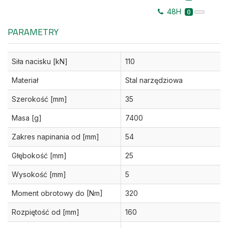
48H
0
PARAMETRY
Siła nacisku [kN]
110
Materiał
Stal narzędziowa
Szerokość [mm]
35
Masa [g]
7400
Zakres napinania od [mm]
54
Głębokość [mm]
25
Wysokość [mm]
5
Moment obrotowy do [Nm]
320
Rozpiętość od [mm]
160