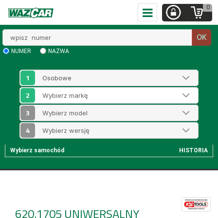
0
Wpisz
OK
numer
NUMER
NAZWA
1
2
3
4
Wybierz samochód
HISTORIA
620.1705
UNIWERSALNY