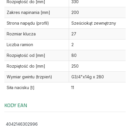
Rozpiętość do [mm]
330
Zakres napinania [mm]
200
Strona napędu (profil)
Sześciokąt zewnętrzny
Rozmiar klucza
27
Liczba ramion
2
Rozpiętość od [mm]
80
Rozpiętość do [mm]
250
Wymiar gwintu (trzpień)
G3/4"x14g x 280
Siła nacisku [t]
11
KODY EAN
4042146302996