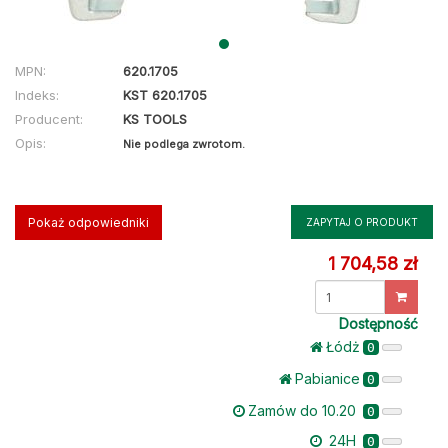
MPN:
620.1705
Indeks:
KST 620.1705
Producent:
KS TOOLS
Opis:
Nie podlega zwrotom.
Pokaż odpowiedniki
ZAPYTAJ O PRODUKT
1 704,58 zł
Dostępność
Łódż
0
Pabianice
0
Zamów do 10.20
0
24H
0