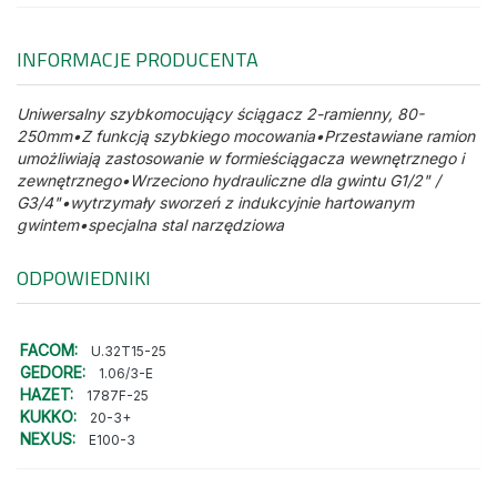
INFORMACJE PRODUCENTA
Uniwersalny szybkomocujący ściągacz 2-ramienny, 80-
250mm•Z funkcją szybkiego mocowania•Przestawiane ramion
umożliwiają zastosowanie w formieściągacza wewnętrznego i
zewnętrznego•Wrzeciono hydrauliczne dla gwintu G1/2" /
G3/4"•wytrzymały sworzeń z indukcyjnie hartowanym
gwintem•specjalna stal narzędziowa
ODPOWIEDNIKI
FACOM:
U.32T15-25
GEDORE:
1.06/3-E
HAZET:
1787F-25
KUKKO:
20-3+
NEXUS:
E100-3