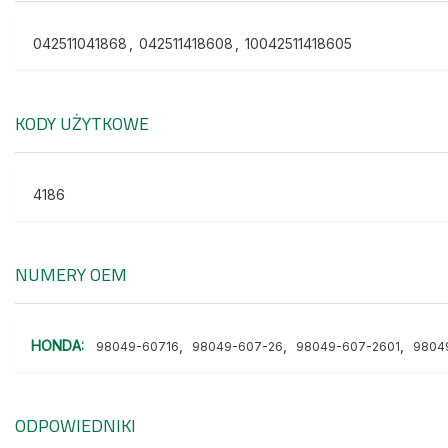
042511041868
,
042511418608
,
10042511418605
KODY UŻYTKOWE
4186
NUMERY OEM
HONDA:
,
,
,
98049-60716
98049-607-26
98049-607-2601
9804
ODPOWIEDNIKI