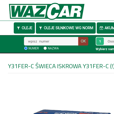
OLEJE
OLEJE SILNIKOWE WG NORM
AKU
Wpisz
1
OK
numer
NUMER
NAZWA
Wybierz sa
Y31FER-C
ŚWIECA ISKROWA Y31FER-C (!