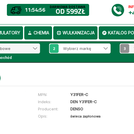
DARMOWA DOSTAWA
IN
11:54:56
OD 599ZŁ
+
MULATORY
CHEMIA
WULKANIZACJA
KATALOG PO
2
3
mochód
)
MPN:
Y31FER-C
Indeks:
DEN Y31FER-C
Producent:
DENSO
Opis:
świeca zapłonowa