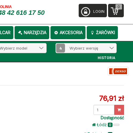
0
FOLINIA
48 42 616 17 50
LOGIN
LCAR
NARZĘDZIA
AKCESORIA
ŻARÓWKI
4
HISTORIA
76,91 zł
Dostępność
Łódż
0