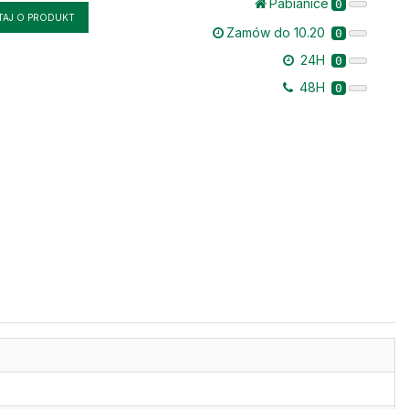
Pabianice
0
TAJ O PRODUKT
Zamów do 10.20
0
24H
0
48H
0