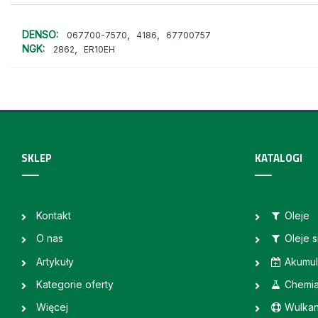
DENSO:
,
,
067700-7570
4186
67700757
NGK:
,
2862
ER10EH
SKLEP
KATALOGI
Kontakt
Oleje
O nas
Oleje 
Artykuły
Akumul
Kategorie oferty
Chemi
Więcej
Wulkan