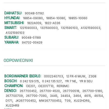
DAIHATSU:
90048-51192
HYUNDAI:
,
,
18854-09080
18854-10080
18855-10060
MITSUBISHI:
,
1822A009
1822-A036
SMART:
,
,
,
,
1221590003
1321590003
1321590103
A1321590003
A1321590103
SUBARU:
90048-51189
YAMAHA:
94702-00429
ODPOWIEDNIKI
BORGWARNER (BERU):
,
,
0002240703
12 FR-6 MUW
Z308
BOSCH:
,
,
,
0 242 129 515
0 242 135 527
YR 7 NE
YR 8 SEU
CHAMPION:
,
,
OE201
OE201/T10
RER8MC
DENSO:
,
,
,
,
267700452
267700-4520
267700518
267700-5180
,
,
,
,
,
,
,
267700709
267700-7090
3445
34454
3464
4615
46154
,
,
,
,
,
D171
JK267700452
MW267700452
T09
XU22HDR9
XU22HR9