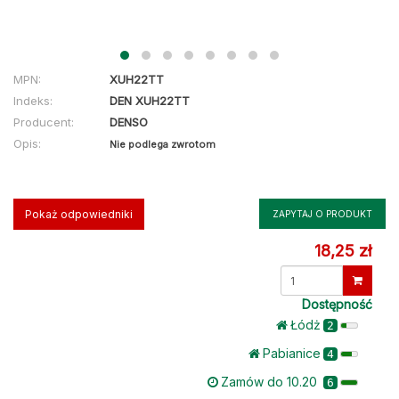
MPN:
XUH22TT
Indeks:
DEN XUH22TT
Producent:
DENSO
Opis:
Nie podlega zwrotom
Pokaż odpowiedniki
ZAPYTAJ O PRODUKT
18,25 zł
Dostępność
Łódż
2
Pabianice
4
Zamów do 10.20
6