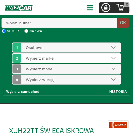
0
Wpisz
OK
numer
NUMER
NAZWA
1
2
3
4
Wybierz samochód
HISTORIA
XUH22TT
ŚWIECA ISKROWA