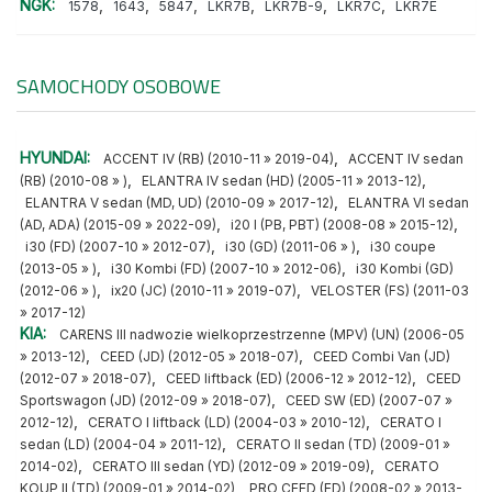
NGK:
,
,
,
,
,
,
1578
1643
5847
LKR7B
LKR7B-9
LKR7C
LKR7E
SAMOCHODY OSOBOWE
HYUNDAI:
,
ACCENT IV (RB) (2010-11 » 2019-04)
ACCENT IV sedan
,
,
(RB) (2010-08 » )
ELANTRA IV sedan (HD) (2005-11 » 2013-12)
,
ELANTRA V sedan (MD, UD) (2010-09 » 2017-12)
ELANTRA VI sedan
,
,
(AD, ADA) (2015-09 » 2022-09)
i20 I (PB, PBT) (2008-08 » 2015-12)
,
,
i30 (FD) (2007-10 » 2012-07)
i30 (GD) (2011-06 » )
i30 coupe
,
,
(2013-05 » )
i30 Kombi (FD) (2007-10 » 2012-06)
i30 Kombi (GD)
,
,
(2012-06 » )
ix20 (JC) (2010-11 » 2019-07)
VELOSTER (FS) (2011-03
» 2017-12)
KIA:
CARENS III nadwozie wielkoprzestrzenne (MPV) (UN) (2006-05
,
,
» 2013-12)
CEED (JD) (2012-05 » 2018-07)
CEED Combi Van (JD)
,
,
(2012-07 » 2018-07)
CEED liftback (ED) (2006-12 » 2012-12)
CEED
,
Sportswagon (JD) (2012-09 » 2018-07)
CEED SW (ED) (2007-07 »
,
,
2012-12)
CERATO I liftback (LD) (2004-03 » 2010-12)
CERATO I
,
sedan (LD) (2004-04 » 2011-12)
CERATO II sedan (TD) (2009-01 »
,
,
2014-02)
CERATO III sedan (YD) (2012-09 » 2019-09)
CERATO
,
KOUP II (TD) (2009-01 » 2014-02)
PRO CEED (ED) (2008-02 » 2013-