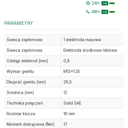
24H
>6
48H
>6
PARAMETRY
Świeca zapłonowa
1 elektroda masowa
Świeca zapłonowa
Elektroda środkowa niklowa
Odstęp elektrod [mm]
0,8
Wymiar gwintu
M12x1.25
Długość gwintu [mm]
26,5
Średnica [mm]
12
Technika połączeń
Solid SAE
Rozmiar klucza
16 mm
Moment dokręcenia [Nm]
17