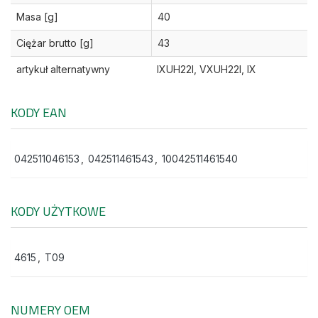
Masa [g]
40
Ciężar brutto [g]
43
artykuł alternatywny
IXUH22I, VXUH22I, IX
KODY EAN
042511046153
,
042511461543
,
10042511461540
KODY UŻYTKOWE
4615
,
T09
NUMERY OEM