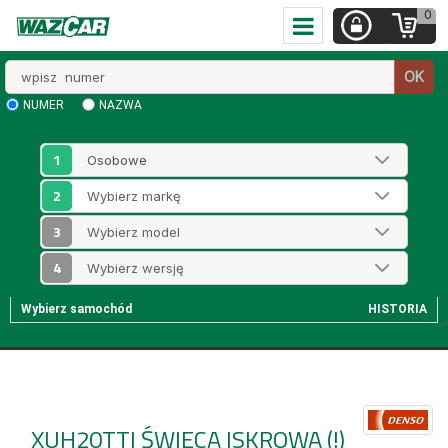
0
Wpisz
OK
numer
NUMER
NAZWA
1
2
3
4
Wybierz samochód
HISTORIA
XUH20TTI
ŚWIECA ISKROWA (!)