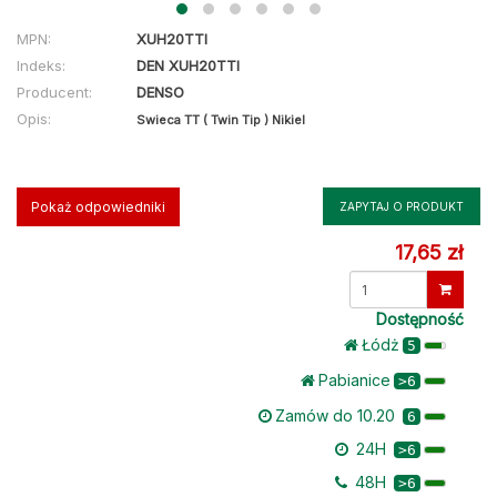
MPN:
XUH20TTI
Indeks:
DEN XUH20TTI
Producent:
DENSO
Opis:
Swieca TT ( Twin Tip ) Nikiel
Pokaż odpowiedniki
ZAPYTAJ O PRODUKT
17,65 zł
Dostępność
Łódż
5
Pabianice
>6
Zamów do 10.20
6
24H
>6
48H
>6