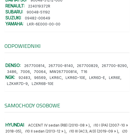
90048-51212-000
RENAULT:
224019372R
SUBARU:
90048-51192
SUZUKI:
09482-00649
YAMAHA:
LKR-6E000-00-00
ODPOWIEDNIKI
DENSO:
,
,
,
,
267700814
267700-8140
267700829
267700-8290
,
,
,
,
3486
7006
70064
MW267700814
T16
NGK:
,
,
,
,
,
,
92483
96569
LKR6C
LKR6D-10E
LKR6D-E
LKR6E
,
LZKAR7D-9
LZKR6B-10E
SAMOCHODY OSOBOWE
HYUNDAI:
,
ACCENT IV sedan (RB) (2010-08 » )
i10 I (PA) (2007-10 »
,
,
,
2018-05)
i10 II sedan (2013-12 » )
i10 III (AC3, AI3) (2019-09 » )
i20