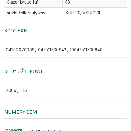
Ciężar brutto [g]
43
artykuł alternatywny
IXUH20I, VXUH20I
KODY EAN
042511070066
,
042511700642
,
10042511700649
KODY UŻYTKOWE
7006
,
T16
NUMERY OEM
DAIHATSU: