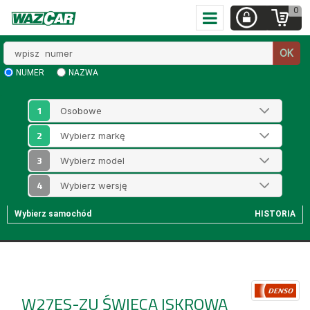
0
Wpisz
OK
numer
NUMER
NAZWA
1
2
3
4
Wybierz samochód
HISTORIA
W27ES-ZU
ŚWIECA ISKROWA