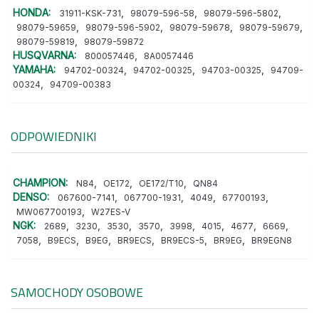
HONDA:
,
,
,
31911-KSK-731
98079-596-58
98079-596-5802
,
,
,
,
98079-59659
98079-596-5902
98079-59678
98079-59679
,
98079-59819
98079-59872
HUSQVARNA:
,
800057446
8A0057446
YAMAHA:
,
,
,
94702-00324
94702-00325
94703-00325
94709-
,
00324
94709-00383
ODPOWIEDNIKI
CHAMPION:
,
,
,
N84
OE172
OE172/T10
QN84
DENSO:
,
,
,
,
067600-7141
067700-1931
4049
67700193
,
MW067700193
W27ES-V
NGK:
,
,
,
,
,
,
,
,
2689
3230
3530
3570
3998
4015
4677
6669
,
,
,
,
,
,
7058
B9ECS
B9EG
BR9ECS
BR9ECS-5
BR9EG
BR9EGN8
SAMOCHODY OSOBOWE