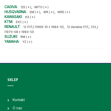
CAGIVA:
,
125 ( » )
MITO ( » )
HUSQVARNA:
,
,
SM ( » )
WR ( » )
WRE ( » )
KAWASAKI:
KX ( » )
KTM:
EXC ( » )
RENAULT:
,
12 (117_) (1969-10 » 1984-12)
12 Variable (117_, 133_)
(1970-08 » 1983-12)
SUZUKI:
RM ( » )
YAMAHA:
YZ ( » )
SKLEP
Kontakt
O nas