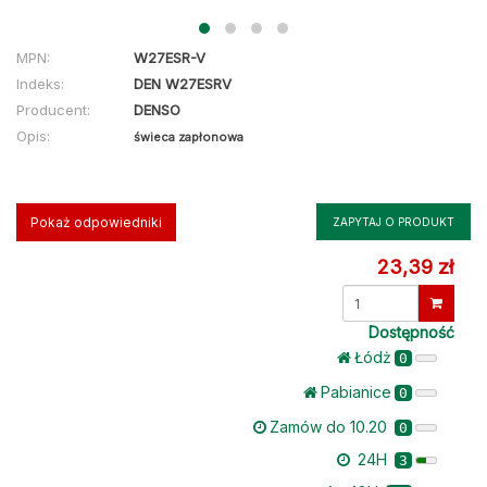
MPN:
W27ESR-V
Indeks:
DEN W27ESRV
Producent:
DENSO
Opis:
świeca zapłonowa
Pokaż odpowiedniki
ZAPYTAJ O PRODUKT
23,39 zł
Dostępność
Łódż
0
Pabianice
0
Zamów do 10.20
0
24H
3