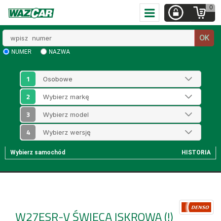
0
Wpisz
OK
numer
NUMER
NAZWA
1
2
3
4
Wybierz samochód
HISTORIA
W27ESR-V
ŚWIECA ISKROWA (!)