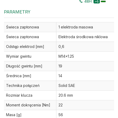
48H
>6
PARAMETRY
Świeca zapłonowa
1 elektroda masowa
Świeca zapłonowa
Elektroda środkowa niklowa
Odstęp elektrod [mm]
0,6
Wymiar gwintu
M14x1.25
Długość gwintu [mm]
19
Średnica [mm]
14
Technika połączeń
Solid SAE
Rozmiar klucza
20.6 mm
Moment dokręcenia [Nm]
22
Masa [g]
56