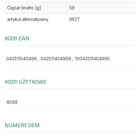
Ciężar brutto [g]
59
artykuł alternatywny
IW27
KODY EAN
042511040496
,
042511404908
,
10042511404905
KODY UŻYTKOWE
4049
NUMERY OEM