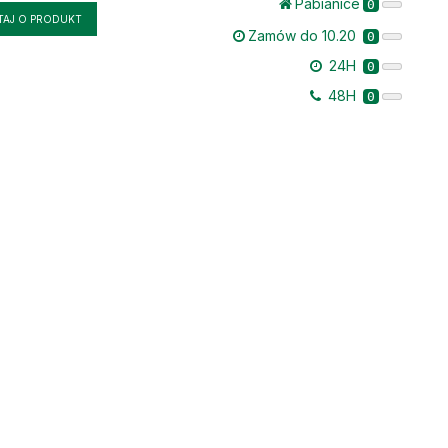
Pabianice
0
TAJ O PRODUKT
Zamów do 10.20
0
24H
0
48H
0