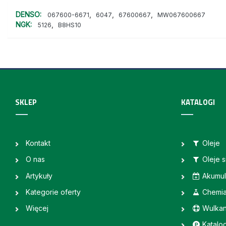
DENSO:
,
,
,
067600-6671
6047
67600667
MW067600667
NGK:
,
5126
B8HS10
SKLEP
KATALOGI
Kontakt
Oleje
O nas
Oleje 
Artykuły
Akumul
Kategorie oferty
Chemi
Więcej
Wulkan
Katalo