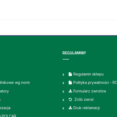
REGULAMINY
Regulamin sklepu
silnikowe wg norm
Polityka prywatności - 
atory
Formularz zwrotów
a
Zrób zwrot
izacja
Druk reklamacji
g POLCAR