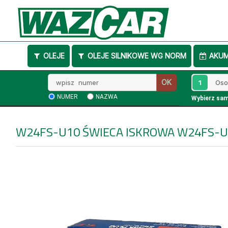
OLEJE
OLEJE SILNIKOWE WG NORM
AKU
Wpisz
1
OK
numer
NUMER
NAZWA
Wybierz sa
W24FS-U10
ŚWIECA ISKROWA W24FS-U1