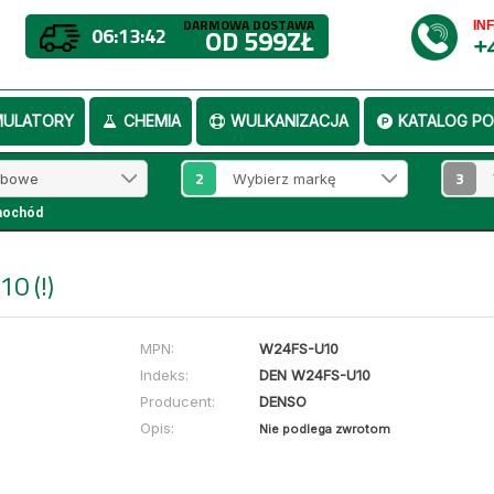
DARMOWA DOSTAWA
IN
06:13:41
OD 599ZŁ
+
MULATORY
CHEMIA
WULKANIZACJA
KATALOG PO
2
3
mochód
0 (!)
MPN:
W24FS-U10
Indeks:
DEN W24FS-U10
Producent:
DENSO
Opis:
Nie podlega zwrotom