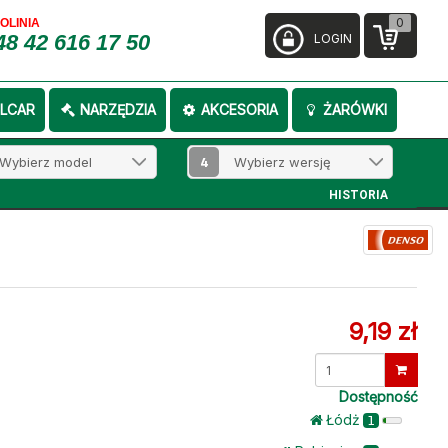
0
FOLINIA
48 42 616 17 50
LOGIN
LCAR
NARZĘDZIA
AKCESORIA
ŻARÓWKI
4
HISTORIA
9,19 zł
Dostępność
Łódż
1