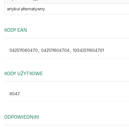
artykuł alternatywny
KODY EAN
042511060470
,
042511604704
,
10042511604701
KODY UŻYTKOWE
6047
ODPOWIEDNIKI