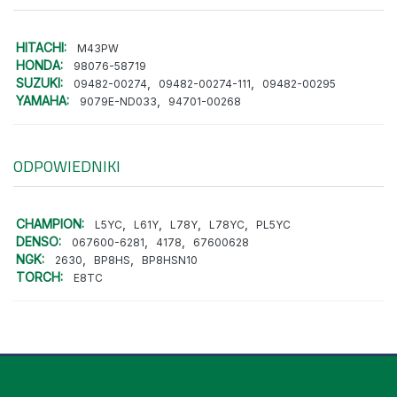
HITACHI:
M43PW
HONDA:
98076-58719
SUZUKI:
,
,
09482-00274
09482-00274-111
09482-00295
YAMAHA:
,
9079E-ND033
94701-00268
ODPOWIEDNIKI
CHAMPION:
,
,
,
,
L5YC
L61Y
L78Y
L78YC
PL5YC
DENSO:
,
,
067600-6281
4178
67600628
NGK:
,
,
2630
BP8HS
BP8HSN10
TORCH:
E8TC