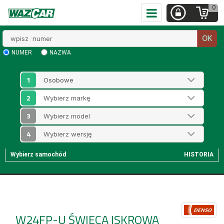
0
Wpisz
OK
numer
NUMER
NAZWA
1
2
3
4
Wybierz samochód
HISTORIA
W24FP-U
ŚWIECA ISKROWA