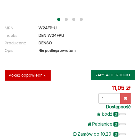
MPN:
W24FP-U
Indeks:
DEN W24FPU
Producent:
DENSO
Opis:
Nie podlega zwrotom
Pokaż odpowiedniki
ZAPYTAJ O PRODUKT
11,05 zł
Dostępność
Łódż
0
Pabianice
0
Zamów do 10.20
0