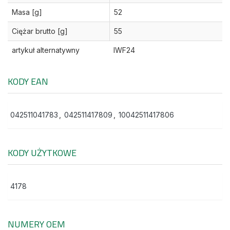
Masa [g]
52
Ciężar brutto [g]
55
artykuł alternatywny
IWF24
KODY EAN
042511041783
,
042511417809
,
10042511417806
KODY UŻYTKOWE
4178
NUMERY OEM