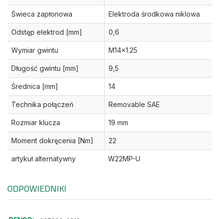
Świeca zapłonowa
Elektroda środkowa niklowa
Odstęp elektrod [mm]
0,6
Wymiar gwintu
M14x1.25
Długość gwintu [mm]
9,5
Średnica [mm]
14
Technika połączeń
Removable SAE
Rozmiar klucza
19 mm
Moment dokręcenia [Nm]
22
artykuł alternatywny
W22MP-U
ODPOWIEDNIKI