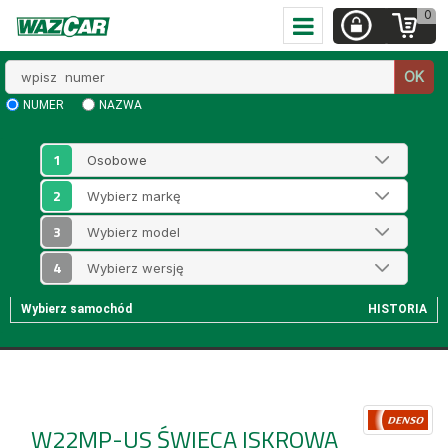
0
Wpisz
OK
numer
NUMER
NAZWA
1
2
3
4
Wybierz samochód
HISTORIA
W22MP-US
ŚWIECA ISKROWA