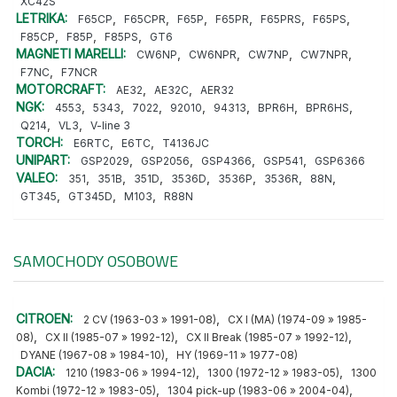
XC42S
LETRIKA:
,
,
,
,
,
,
F65CP
F65CPR
F65P
F65PR
F65PRS
F65PS
,
,
,
F85CP
F85P
F85PS
GT6
MAGNETI MARELLI:
,
,
,
,
CW6NP
CW6NPR
CW7NP
CW7NPR
,
F7NC
F7NCR
MOTORCRAFT:
,
,
AE32
AE32C
AER32
NGK:
,
,
,
,
,
,
,
4553
5343
7022
92010
94313
BPR6H
BPR6HS
,
,
Q214
VL3
V-line 3
TORCH:
,
,
E6RTC
E6TC
T4136JC
UNIPART:
,
,
,
,
GSP2029
GSP2056
GSP4366
GSP541
GSP6366
VALEO:
,
,
,
,
,
,
,
351
351B
351D
3536D
3536P
3536R
88N
,
,
,
GT345
GT345D
M103
R88N
SAMOCHODY OSOBOWE
CITROEN:
,
2 CV (1963-03 » 1991-08)
CX I (MA) (1974-09 » 1985-
,
,
,
08)
CX II (1985-07 » 1992-12)
CX II Break (1985-07 » 1992-12)
,
DYANE (1967-08 » 1984-10)
HY (1969-11 » 1977-08)
DACIA:
,
,
1210 (1983-06 » 1994-12)
1300 (1972-12 » 1983-05)
1300
,
,
Kombi (1972-12 » 1983-05)
1304 pick-up (1983-06 » 2004-04)