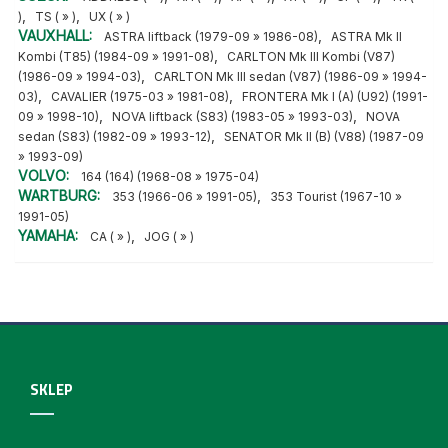
,
,
)
TS ( » )
UX ( » )
VAUXHALL:
,
ASTRA liftback (1979-09 » 1986-08)
ASTRA Mk II
,
Kombi (T85) (1984-09 » 1991-08)
CARLTON Mk III Kombi (V87)
,
(1986-09 » 1994-03)
CARLTON Mk III sedan (V87) (1986-09 » 1994-
,
,
03)
CAVALIER (1975-03 » 1981-08)
FRONTERA Mk I (A) (U92) (1991-
,
,
09 » 1998-10)
NOVA liftback (S83) (1983-05 » 1993-03)
NOVA
,
sedan (S83) (1982-09 » 1993-12)
SENATOR Mk II (B) (V88) (1987-09
» 1993-09)
VOLVO:
164 (164) (1968-08 » 1975-04)
WARTBURG:
,
353 (1966-06 » 1991-05)
353 Tourist (1967-10 »
1991-05)
YAMAHA:
,
CA ( » )
JOG ( » )
SKLEP