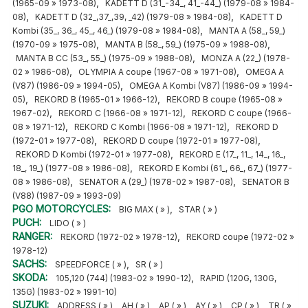
,
(1965-09 » 1973-08)
KADETT D (31_-34_, 41_-44_) (1979-08 » 1984-
,
,
08)
KADETT D (32_,37_,39, _42) (1979-08 » 1984-08)
KADETT D
,
Kombi (35_, 36_, 45_, 46_) (1979-08 » 1984-08)
MANTA A (58_, 59_)
,
,
(1970-09 » 1975-08)
MANTA B (58_, 59_) (1975-09 » 1988-08)
,
MANTA B CC (53_, 55_) (1975-09 » 1988-08)
MONZA A (22_) (1978-
,
,
02 » 1986-08)
OLYMPIA A coupe (1967-08 » 1971-08)
OMEGA A
,
(V87) (1986-09 » 1994-05)
OMEGA A Kombi (V87) (1986-09 » 1994-
,
,
05)
REKORD B (1965-01 » 1966-12)
REKORD B coupe (1965-08 »
,
,
1967-02)
REKORD C (1966-08 » 1971-12)
REKORD C coupe (1966-
,
,
08 » 1971-12)
REKORD C Kombi (1966-08 » 1971-12)
REKORD D
,
,
(1972-01 » 1977-08)
REKORD D coupe (1972-01 » 1977-08)
,
REKORD D Kombi (1972-01 » 1977-08)
REKORD E (17_, 11_, 14_, 16_,
,
18_, 19_) (1977-08 » 1986-08)
REKORD E Kombi (61_, 66_, 67_) (1977-
,
,
08 » 1986-08)
SENATOR A (29_) (1978-02 » 1987-08)
SENATOR B
(V88) (1987-09 » 1993-09)
PGO MOTORCYCLES:
,
BIG MAX ( » )
STAR ( » )
PUCH:
LIDO ( » )
RANGER:
,
REKORD (1972-02 » 1978-12)
REKORD coupe (1972-02 »
1978-12)
SACHS:
,
SPEEDFORCE ( » )
SR ( » )
SKODA:
,
105,120 (744) (1983-02 » 1990-12)
RAPID (120G, 130G,
135G) (1983-02 » 1991-10)
SUZUKI:
,
,
,
,
,
ADDRESS ( » )
AH ( » )
AP ( » )
AY ( » )
CP ( » )
TR ( »