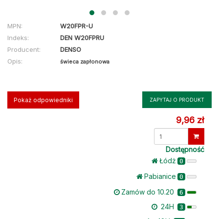
MPN:
W20FPR-U
Indeks:
DEN W20FPRU
Producent:
DENSO
Opis:
świeca zapłonowa
Pokaż odpowiedniki
ZAPYTAJ O PRODUKT
9,96 zł
Dostępność
Łódż
0
Pabianice
0
Zamów do 10.20
6
24H
3