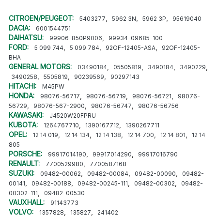
CITROEN/PEUGEOT:
,
,
,
5403277
5962 3N
5962 3P
95619040
DACIA:
6001544751
DAIHATSU:
,
99906-850P9006
99934-09685-100
FORD:
,
,
,
5 099 744
5 099 784
92OF-12405-ASA
92OF-12405-
BHA
GENERAL MOTORS:
,
,
,
,
03490184
05505819
3490184
3490229
,
,
,
3490258
5505819
90239569
90297143
HITACHI:
M45PW
HONDA:
,
,
,
98076-56717
98076-56719
98076-56721
98076-
,
,
,
56729
98076-567-2900
98076-56747
98076-56756
KAWASAKI:
J4520W20FPRU
KUBOTA:
,
,
1264767710
1390167712
1390267711
OPEL:
,
,
,
,
,
12 14 019
12 14 134
12 14 138
12 14 700
12 14 801
12 14
805
PORSCHE:
,
,
99917014190
99917014290
99917016790
RENAULT:
,
7700529980
7700587168
SUZUKI:
,
,
,
09482-00062
09482-00084
09482-00090
09482-
,
,
,
,
00141
09482-00188
09482-00245-111
09482-00302
09482-
,
00302-111
09482-00530
VAUXHALL:
91143773
VOLVO:
,
,
1357828
135827
241402