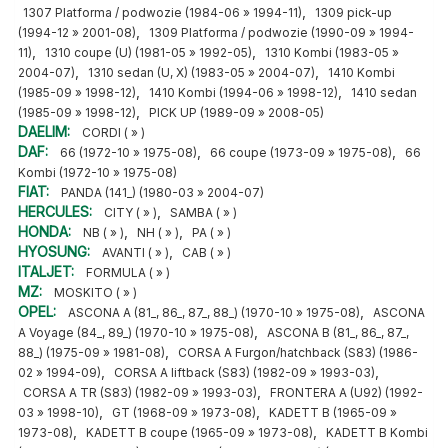
,
1307 Platforma / podwozie (1984-06 » 1994-11)
1309 pick-up
,
(1994-12 » 2001-08)
1309 Platforma / podwozie (1990-09 » 1994-
,
,
11)
1310 coupe (U) (1981-05 » 1992-05)
1310 Kombi (1983-05 »
,
,
2004-07)
1310 sedan (U, X) (1983-05 » 2004-07)
1410 Kombi
,
,
(1985-09 » 1998-12)
1410 Kombi (1994-06 » 1998-12)
1410 sedan
,
(1985-09 » 1998-12)
PICK UP (1989-09 » 2008-05)
DAELIM:
CORDI ( » )
DAF:
,
,
66 (1972-10 » 1975-08)
66 coupe (1973-09 » 1975-08)
66
Kombi (1972-10 » 1975-08)
FIAT:
PANDA (141_) (1980-03 » 2004-07)
HERCULES:
,
CITY ( » )
SAMBA ( » )
HONDA:
,
,
NB ( » )
NH ( » )
PA ( » )
HYOSUNG:
,
AVANTI ( » )
CAB ( » )
ITALJET:
FORMULA ( » )
MZ:
MOSKITO ( » )
OPEL:
,
ASCONA A (81_, 86_, 87_, 88_) (1970-10 » 1975-08)
ASCONA
,
A Voyage (84_, 89_) (1970-10 » 1975-08)
ASCONA B (81_, 86_, 87_,
,
88_) (1975-09 » 1981-08)
CORSA A Furgon/hatchback (S83) (1986-
,
,
02 » 1994-09)
CORSA A liftback (S83) (1982-09 » 1993-03)
,
CORSA A TR (S83) (1982-09 » 1993-03)
FRONTERA A (U92) (1992-
,
,
03 » 1998-10)
GT (1968-09 » 1973-08)
KADETT B (1965-09 »
,
,
1973-08)
KADETT B coupe (1965-09 » 1973-08)
KADETT B Kombi