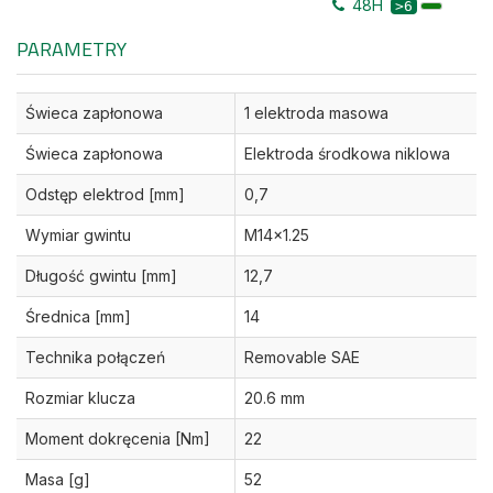
48H
>6
PARAMETRY
Świeca zapłonowa
1 elektroda masowa
Świeca zapłonowa
Elektroda środkowa niklowa
Odstęp elektrod [mm]
0,7
Wymiar gwintu
M14x1.25
Długość gwintu [mm]
12,7
Średnica [mm]
14
Technika połączeń
Removable SAE
Rozmiar klucza
20.6 mm
Moment dokręcenia [Nm]
22
Masa [g]
52