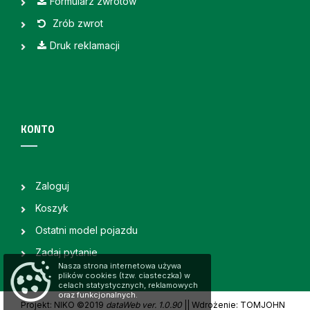
Formularz zwrotów
Zrób zwrot
Druk reklamacji
KONTO
Zaloguj
Koszyk
Ostatni model pojazdu
Zadaj pytanie
Nasza strona internetowa używa
plików cookies (tzw. ciasteczka) w
celach statystycznych, reklamowych
oraz funkcjonalnych.
Projekt: NIKO ©2019
dataWeb ver. 1.0.90
|
| Wdrożenie: TOMJOHN