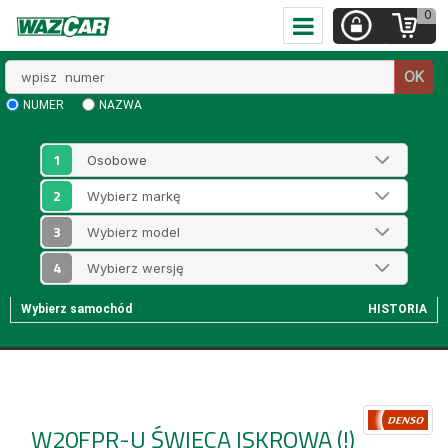
0
Wpisz
OK
numer
NUMER
NAZWA
1
2
3
4
Wybierz samochód
HISTORIA
W20FPR-U
ŚWIECA ISKROWA (!)