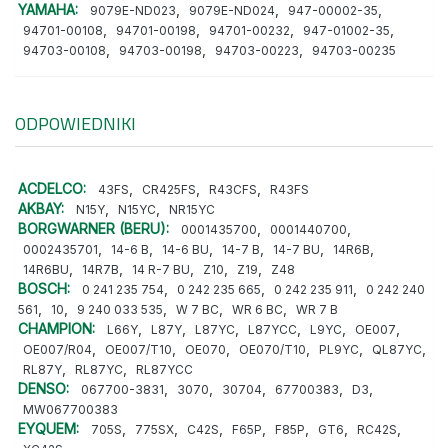
YAMAHA:
,
,
,
9079E-ND023
9079E-ND024
947-00002-35
,
,
,
,
94701-00108
94701-00198
94701-00232
947-01002-35
,
,
,
94703-00108
94703-00198
94703-00223
94703-00235
ODPOWIEDNIKI
ACDELCO:
,
,
,
43FS
CR425FS
R43CFS
R43FS
AKBAY:
,
,
N15Y
N15YC
NR15YC
BORGWARNER (BERU):
,
,
0001435700
0001440700
,
,
,
,
,
,
0002435701
14-6 B
14-6 BU
14-7 B
14-7 BU
14R6B
,
,
,
,
,
14R6BU
14R7B
14 R-7 BU
Z10
Z19
Z48
BOSCH:
,
,
,
0 241 235 754
0 242 235 665
0 242 235 911
0 242 240
,
,
,
,
,
561
10
9 240 033 535
W 7 BC
WR 6 BC
WR 7 B
CHAMPION:
,
,
,
,
,
,
L66Y
L87Y
L87YC
L87YCC
L9YC
OE007
,
,
,
,
,
,
OE007/R04
OE007/T10
OE070
OE070/T10
PL9YC
QL87YC
,
,
RL87Y
RL87YC
RL87YCC
DENSO:
,
,
,
,
,
067700-3831
3070
30704
67700383
D3
MW067700383
EYQUEM:
,
,
,
,
,
,
,
705S
775SX
C42S
F65P
F85P
GT6
RC42S