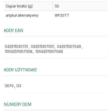
Ciężar brutto [g]
55
artykuł alternatywny
WF20TT
KODY EAN
042511030701
,
042511307001
,
042511307049
,
10042511307008
,
10042511307046
KODY UŻYTKOWE
3070
,
D3
NUMERY OEM