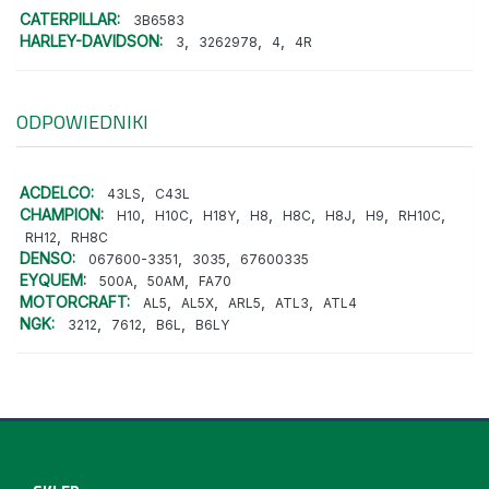
CATERPILLAR:
3B6583
HARLEY-DAVIDSON:
,
,
,
3
3262978
4
4R
ODPOWIEDNIKI
ACDELCO:
,
43LS
C43L
CHAMPION:
,
,
,
,
,
,
,
,
H10
H10C
H18Y
H8
H8C
H8J
H9
RH10C
,
RH12
RH8C
DENSO:
,
,
067600-3351
3035
67600335
EYQUEM:
,
,
500A
50AM
FA70
MOTORCRAFT:
,
,
,
,
AL5
AL5X
ARL5
ATL3
ATL4
NGK:
,
,
,
3212
7612
B6L
B6LY