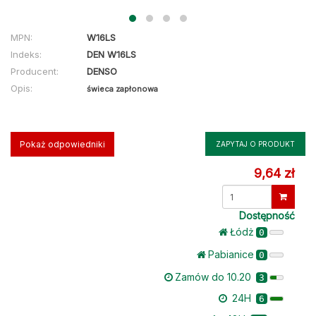
MPN:
W16LS
Indeks:
DEN W16LS
Producent:
DENSO
Opis:
świeca zapłonowa
Pokaż odpowiedniki
ZAPYTAJ O PRODUKT
9,64 zł
Dostępność
Łódż
0
Pabianice
0
Zamów do 10.20
3
24H
6