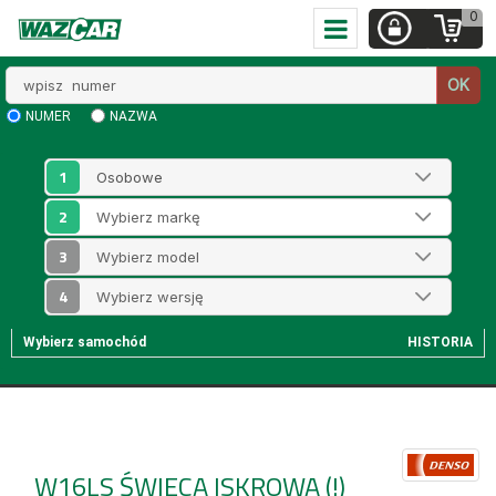
0
Wpisz
OK
numer
NUMER
NAZWA
1
2
3
4
Wybierz samochód
HISTORIA
W16LS
ŚWIECA ISKROWA (!)