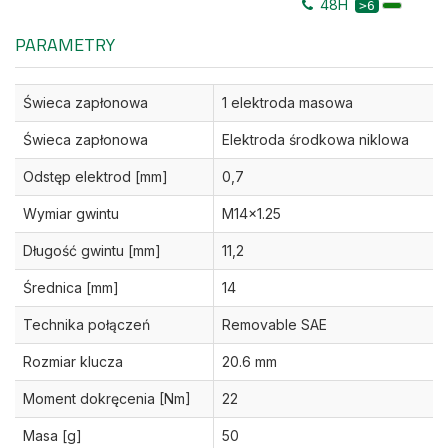
48H
>6
PARAMETRY
Świeca zapłonowa
1 elektroda masowa
Świeca zapłonowa
Elektroda środkowa niklowa
Odstęp elektrod [mm]
0,7
Wymiar gwintu
M14x1.25
Długość gwintu [mm]
11,2
Średnica [mm]
14
Technika połączeń
Removable SAE
Rozmiar klucza
20.6 mm
Moment dokręcenia [Nm]
22
Masa [g]
50