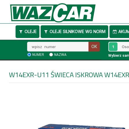
OLEJE
OLEJE SILNIKOWE WG NORM
AKU
Wpisz
1
OK
numer
NUMER
NAZWA
Wybierz sa
W14EXR-U11
ŚWIECA ISKROWA W14EXR-