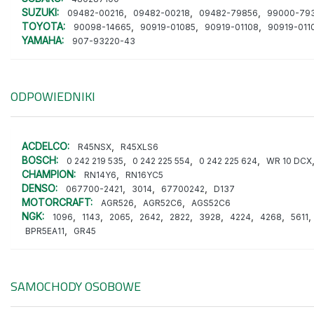
SUZUKI:
,
,
,
09482-00216
09482-00218
09482-79856
99000-79
TOYOTA:
,
,
,
90098-14665
90919-01085
90919-01108
90919-011
YAMAHA:
907-93220-43
ODPOWIEDNIKI
ACDELCO:
,
R45NSX
R45XLS6
BOSCH:
,
,
,
0 242 219 535
0 242 225 554
0 242 225 624
WR 10 DCX
CHAMPION:
,
RN14Y6
RN16YC5
DENSO:
,
,
,
067700-2421
3014
67700242
D137
MOTORCRAFT:
,
,
AGR526
AGR52C6
AGS52C6
NGK:
,
,
,
,
,
,
,
,
,
1096
1143
2065
2642
2822
3928
4224
4268
5611
,
BPR5EA11
GR45
SAMOCHODY OSOBOWE