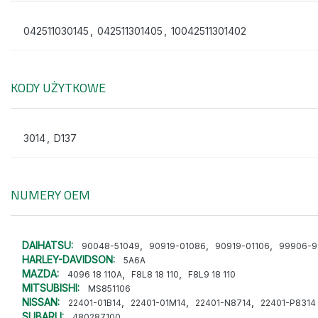
042511030145
,
042511301405
,
10042511301402
KODY UŻYTKOWE
3014
,
D137
NUMERY OEM
DAIHATSU:
,
,
,
90048-51049
90919-01086
90919-01106
99906-9
HARLEY-DAVIDSON:
5A6A
MAZDA:
,
,
4096 18 110A
F8L8 18 110
F8L9 18 110
MITSUBISHI:
MS851106
NISSAN:
,
,
,
22401-01B14
22401-01M14
22401-N8714
22401-P8314
SUBARU:
480287100