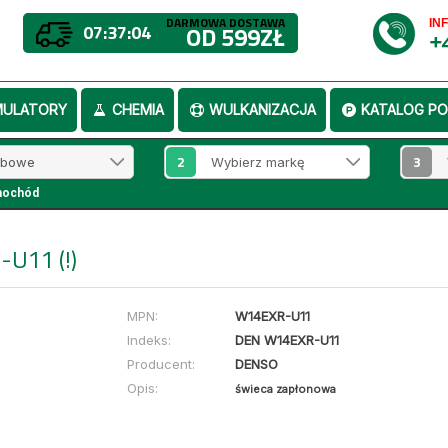
DARMOWA DOSTAWA
IN
07:37:04
OD 599ZŁ
+
MULATORY
CHEMIA
WULKANIZACJA
KATALOG PO
2
3
mochód
U11 (!)
MPN:
W14EXR-U11
Indeks:
DEN W14EXR-U11
Producent:
DENSO
Opis:
świeca zapłonowa