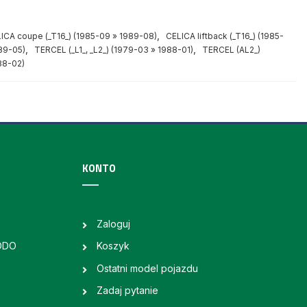
,
ICA coupe (_T16_) (1985-09 » 1989-08)
CELICA liftback (_T16_) (1985-
,
,
89-05)
TERCEL (_L1_, _L2_) (1979-03 » 1988-01)
TERCEL (AL2_)
88-02)
KONTO
Zaloguj
RODO
Koszyk
Ostatni model pojazdu
Zadaj pytanie