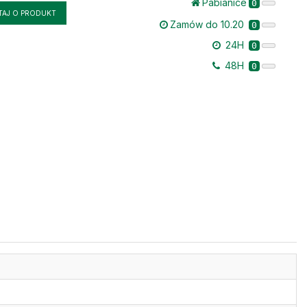
Pabianice
0
TAJ O PRODUKT
Zamów do 10.20
0
24H
0
48H
0