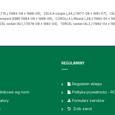
,
,
_T15_) (1983-08 » 1988-05)
CELICA coupe (_A4_) (1977-08 » 1981-07)
CEL
,
mpact (E8B) (1984-08 » 1988-05)
COROLLA Liftback (_E8_) (1982-05 » 19
,
CEL sedan (AL1_) (1978-08 » 1982-04)
TERCEL sedan (AL2_) (1982-04 » 19
REGULAMINY
Regulamin sklepu
silnikowe wg norm
Polityka prywatności - 
atory
Formularz zwrotów
a
Zrób zwrot