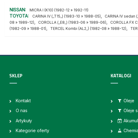
NISSAN:
MICRA I (K10) (1982-12 » 1992-11)
TOYOTA:
,
CARINA IV (_T15_) (1983-10 » 1988-05)
CARINA IV sedan (
,
,
08 » 1989-12)
COROLLA (_E8_) (1983-06 » 1989-06)
COROLLA FX Co
,
,
(1982-09 » 1988-01)
TERCEL Kombi (AL2_) (1982-08 » 1988-12)
TER
SKLEP
KATALOGI
Kontakt
Oleje
O nas
Oleje 
Artykuły
Akumul
Kategorie oferty
Chemi