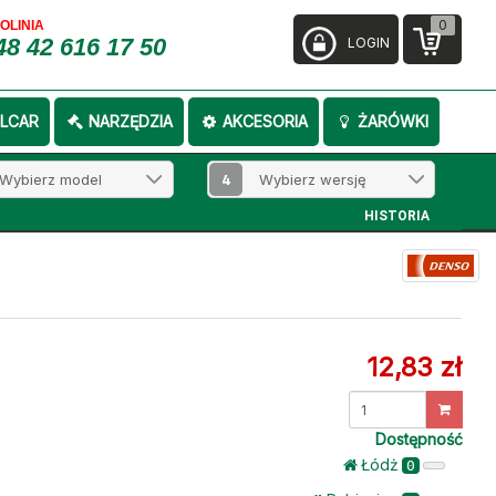
0
FOLINIA
48 42 616 17 50
LOGIN
LCAR
NARZĘDZIA
AKCESORIA
ŻARÓWKI
4
HISTORIA
12,83 zł
Dostępność
Łódż
0