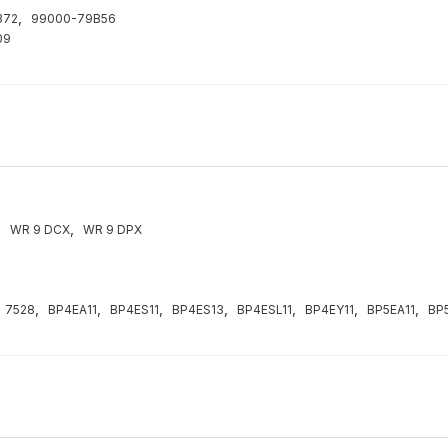
,
372
99000-79B56
09
,
,
WR 9 DCX
WR 9 DPX
,
,
,
,
,
,
,
7528
BP4EA11
BP4ES11
BP4ES13
BP4ESL11
BP4EY11
BP5EA11
BP