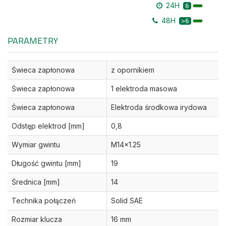
24H
6
48H
>6
PARAMETRY
Świeca zapłonowa
z opornikiem
Świeca zapłonowa
1 elektroda masowa
Świeca zapłonowa
Elektroda środkowa irydowa
Odstęp elektrod [mm]
0,8
Wymiar gwintu
M14x1.25
Długość gwintu [mm]
19
Średnica [mm]
14
Technika połączeń
Solid SAE
Rozmiar klucza
16 mm