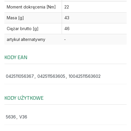
Moment dokręcenia [Nm]
22
Masa [g]
43
Ciężar brutto [g]
46
artykuł alternatywny
-
KODY EAN
042511056367
,
042511563605
,
10042511563602
KODY UŻYTKOWE
5636
,
V36