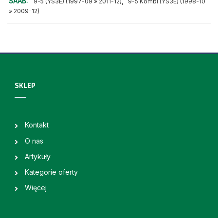
SAAB:
,
9-5 (YS3E) (1997-09 » 2011-12)
9-5 Kombi (YS3E) (1998-10
» 2009-12)
SKLEP
Kontakt
O nas
Artykuły
Kategorie oferty
Więcej