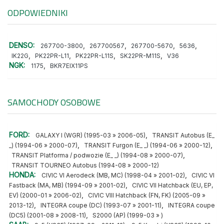
ODPOWIEDNIKI
DENSO:
,
,
,
,
267700-3800
267700567
267700-5670
5636
,
,
,
,
IK22G
PK22PR-L11
PK22PR-L11S
SK22PR-M11S
V36
NGK:
,
1175
BKR7EIX11PS
SAMOCHODY OSOBOWE
FORD:
,
GALAXY I (WGR) (1995-03 » 2006-05)
TRANSIT Autobus (E_
,
,
_) (1994-06 » 2000-07)
TRANSIT Furgon (E_ _) (1994-06 » 2000-12)
,
TRANSIT Platforma / podwozie (E_ _) (1994-08 » 2000-07)
TRANSIT TOURNEO Autobus (1994-08 » 2000-12)
HONDA:
,
CIVIC VI Aerodeck (MB, MC) (1998-04 » 2001-02)
CIVIC VI
,
Fastback (MA, MB) (1994-09 » 2001-02)
CIVIC VII Hatchback (EU, EP,
,
EV) (2000-01 » 2006-02)
CIVIC VIII Hatchback (FN, FK) (2005-09 »
,
,
2013-12)
INTEGRA coupe (DC) (1993-07 » 2001-11)
INTEGRA coupe
,
(DC5) (2001-08 » 2008-11)
S2000 (AP) (1999-03 » )