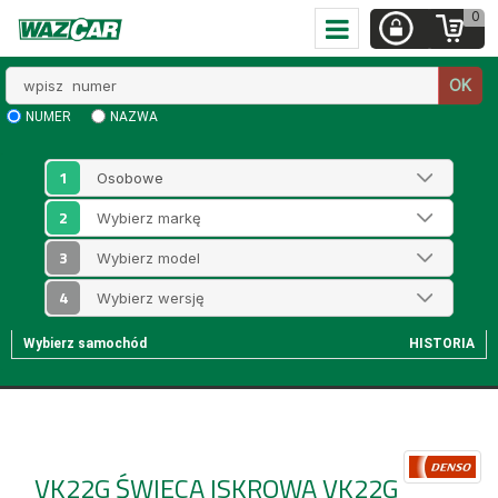
0
Wpisz
OK
numer
NUMER
NAZWA
1
2
3
4
Wybierz samochód
HISTORIA
VK22G
ŚWIECA ISKROWA VK22G