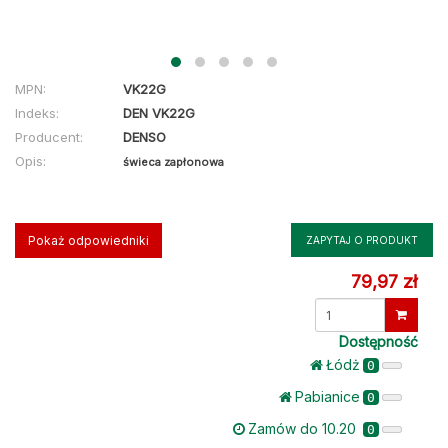
MPN:
VK22G
Indeks:
DEN VK22G
Producent:
DENSO
Opis:
świeca zapłonowa
Pokaż odpowiedniki
ZAPYTAJ O PRODUKT
79,97 zł
Dostępność
Łódż
0
Pabianice
0
Zamów do 10.20
0