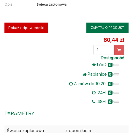
Opis:
świeca zapłonowa
Pokaż odpowiedniki
ZAPYTAJ O PRODUKT
80,44 zł
Dostępność
Łódż
0
Pabianice
0
Zamów do 10.20
0
24H
0
48H
0
PARAMETRY
Świeca zapłonowa
z opornikiem