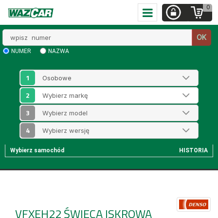
0
Wpisz
OK
numer
NUMER
NAZWA
1
2
3
4
Wybierz samochód
HISTORIA
VFXEH22
ŚWIECA ISKROWA