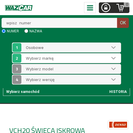
0
Wpisz
OK
numer
NUMER
NAZWA
1
2
3
4
Wybierz samochód
HISTORIA
VCH20
ŚWIECA ISKROWA