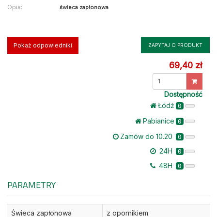
Opis:
świeca zapłonowa
Pokaż odpowiedniki
ZAPYTAJ O PRODUKT
69,40 zł
Dostępność
Łódż
0
Pabianice
0
Zamów do 10.20
0
24H
0
48H
0
PARAMETRY
Świeca zapłonowa
z opornikiem