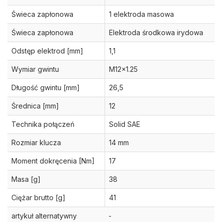
Świeca zapłonowa
1 elektroda masowa
Świeca zapłonowa
Elektroda środkowa irydowa
Odstęp elektrod [mm]
1,1
Wymiar gwintu
M12x1.25
Długość gwintu [mm]
26,5
Średnica [mm]
12
Technika połączeń
Solid SAE
Rozmiar klucza
14 mm
Moment dokręcenia [Nm]
17
Masa [g]
38
Ciężar brutto [g]
41
artykuł alternatywny
-