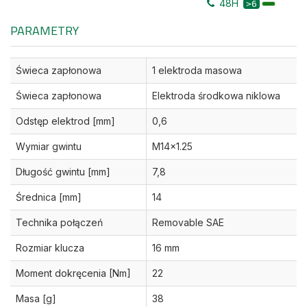
48H
>6
PARAMETRY
Świeca zapłonowa
1 elektroda masowa
Świeca zapłonowa
Elektroda środkowa niklowa
Odstęp elektrod [mm]
0,6
Wymiar gwintu
M14x1.25
Długość gwintu [mm]
7,8
Średnica [mm]
14
Technika połączeń
Removable SAE
Rozmiar klucza
16 mm
Moment dokręcenia [Nm]
22
Masa [g]
38