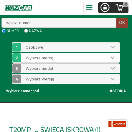
0
Wpisz
OK
numer
NUMER
NAZWA
1
2
3
4
Wybierz samochód
HISTORIA
T20MP-U
ŚWIECA ISKROWA (!)