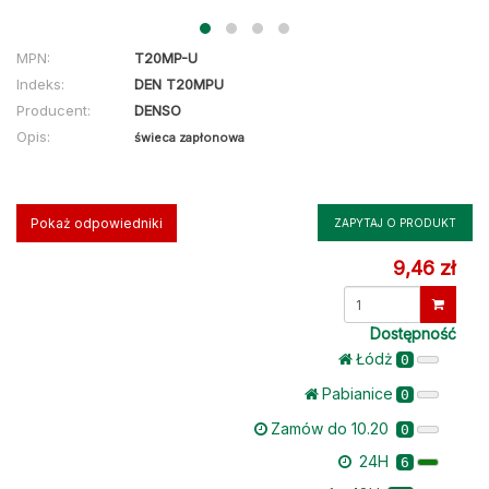
MPN:
T20MP-U
Indeks:
DEN T20MPU
Producent:
DENSO
Opis:
świeca zapłonowa
Pokaż odpowiedniki
ZAPYTAJ O PRODUKT
9,46 zł
Dostępność
Łódż
0
Pabianice
0
Zamów do 10.20
0
24H
6