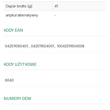
Ciężar brutto [g]
41
artykuł alternatywny
-
KODY EAN
042511060401
,
042511604001
,
10042511604008
KODY UŻYTKOWE
6040
NUMERY OEM