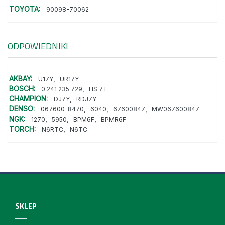
TOYOTA:
90098-70062
ODPOWIEDNIKI
AKBAY:
,
U17Y
UR17Y
BOSCH:
,
0 241 235 729
HS 7 F
CHAMPION:
,
DJ7Y
RDJ7Y
DENSO:
,
,
,
067600-8470
6040
67600847
MW067600847
NGK:
,
,
,
1270
5950
BPM6F
BPMR6F
TORCH:
,
N6RTC
N6TC
SKLEP