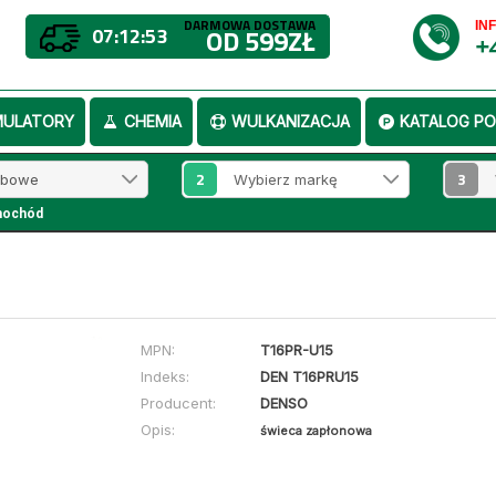
DARMOWA DOSTAWA
IN
07:12:52
OD 599ZŁ
+
MULATORY
CHEMIA
WULKANIZACJA
KATALOG PO
2
3
mochód
MPN:
T16PR-U15
Indeks:
DEN T16PRU15
Producent:
DENSO
Opis:
świeca zapłonowa