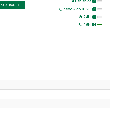
Pabianice
0
TAJ O PRODUKT
Zamów do 10.20
0
24H
0
48H
6