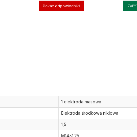
Pokaż odpowiedniki
ZAPY
1 elektroda masowa
Elektroda środkowa niklowa
1,5
M14x1.25