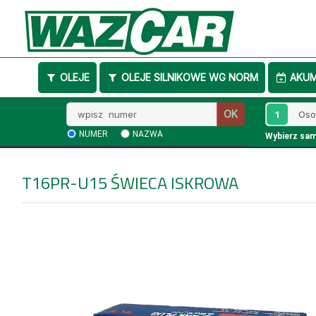
OLEJE
OLEJE SILNIKOWE WG NORM
AKU
Wpisz
1
OK
numer
NUMER
NAZWA
Wybierz sa
T16PR-U15
ŚWIECA ISKROWA