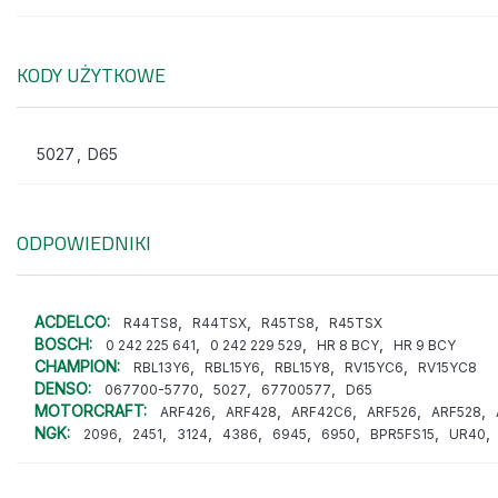
KODY UŻYTKOWE
5027
,
D65
ODPOWIEDNIKI
ACDELCO:
,
,
,
R44TS8
R44TSX
R45TS8
R45TSX
BOSCH:
,
,
,
0 242 225 641
0 242 229 529
HR 8 BCY
HR 9 BCY
CHAMPION:
,
,
,
,
RBL13Y6
RBL15Y6
RBL15Y8
RV15YC6
RV15YC8
DENSO:
,
,
,
067700-5770
5027
67700577
D65
MOTORCRAFT:
,
,
,
,
,
ARF426
ARF428
ARF42C6
ARF526
ARF528
NGK:
,
,
,
,
,
,
,
,
2096
2451
3124
4386
6945
6950
BPR5FS15
UR40