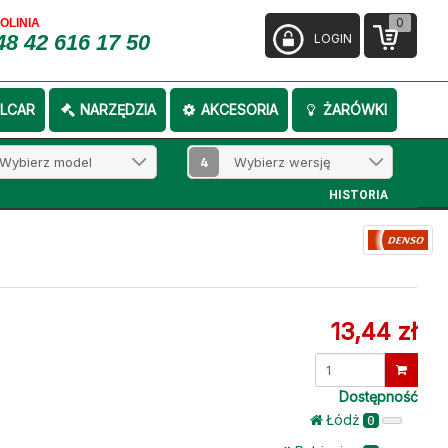
0
FOLINIA
48 42 616 17 50
LOGIN
LCAR
NARZĘDZIA
AKCESORIA
ŻARÓWKI
4
HISTORIA
13,44 zł
Dostępność
Łódż
0