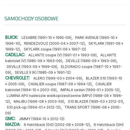
SAMOCHODY OSOBOWE
BUICK:
,
LESABRE (1991-10 » 1995-09)
PARK AVENUE (1990-10 »
,
,
1996-10)
RENDEZVOUZ (2000-04 » 2007-12)
SKYLARK (1991-09 »
,
1999-12)
SKYLARK coupe (1991-09 » 1997-12)
CADILLAC:
,
ALLANTE coupe (V) (1991-01 » 1993-09)
ALLANTE
,
,
kabriolet (V) (1985-09 » 1993-09)
DEVILLE (1989-09 » 1993-09)
,
DEVILLE (1993-09 » 1999-09)
ELDORADO coupe (1987-10 » 1991-
,
09)
SEVILLE II (K) (1985-09 » 1991-12)
CHEVROLET:
,
ALERO (1999-03 » 2004-09)
BLAZER S10 (1993-10
,
,
» 2005-09)
CAVALIER coupe (1987-09 » 1994-12)
CAVALIER
,
,
kabriolet (1994-10 » 2003-09)
IMPALA sedan (1999-01 » 2005-12)
LUMINA APV nadwozie wielkoprzestrzenne (MPV) (1988-09 » 1996-
,
,
,
12)
MALIBU (1996-08 » 2003-09)
S10 BLAZER (1995-03 » 2012-01)
,
S10 pick-up (1994-01 » 2012-12)
TRANS SPORT (1996-08 » 2005-
09)
GMC:
JIMMY (1994-10 » 2012-12)
MAZDA:
,
6 Hatchback (GG) (2002-08 » 2008-12)
6 Hatchback (GH)