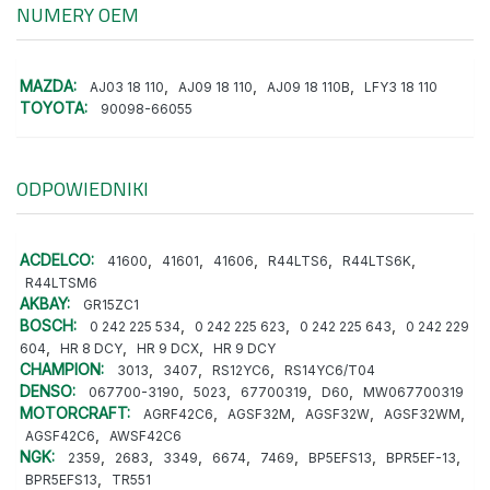
NUMERY OEM
MAZDA:
,
,
,
AJ03 18 110
AJ09 18 110
AJ09 18 110B
LFY3 18 110
TOYOTA:
90098-66055
ODPOWIEDNIKI
ACDELCO:
,
,
,
,
,
41600
41601
41606
R44LTS6
R44LTS6K
R44LTSM6
AKBAY:
GR15ZC1
BOSCH:
,
,
,
0 242 225 534
0 242 225 623
0 242 225 643
0 242 229
,
,
,
604
HR 8 DCY
HR 9 DCX
HR 9 DCY
CHAMPION:
,
,
,
3013
3407
RS12YC6
RS14YC6/T04
DENSO:
,
,
,
,
067700-3190
5023
67700319
D60
MW067700319
MOTORCRAFT:
,
,
,
,
AGRF42C6
AGSF32M
AGSF32W
AGSF32WM
,
AGSF42C6
AWSF42C6
NGK:
,
,
,
,
,
,
,
2359
2683
3349
6674
7469
BP5EFS13
BPR5EF-13
,
BPR5EFS13
TR551