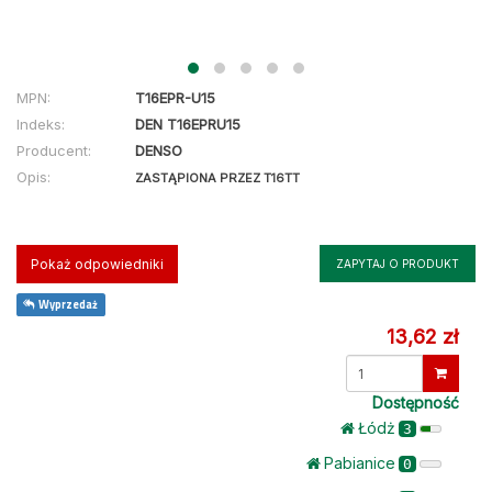
MPN:
T16EPR-U15
Indeks:
DEN T16EPRU15
Producent:
DENSO
Opis:
ZASTĄPIONA PRZEZ T16TT
Pokaż odpowiedniki
ZAPYTAJ O PRODUKT
Wyprzedaż
13,62 zł
Dostępność
Łódż
3
Pabianice
0