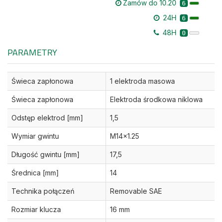
Zamów do 10.20
6
24H
6
48H
0
PARAMETRY
Świeca zapłonowa
1 elektroda masowa
Świeca zapłonowa
Elektroda środkowa niklowa
Odstęp elektrod [mm]
1,5
Wymiar gwintu
M14x1.25
Długość gwintu [mm]
17,5
Średnica [mm]
14
Technika połączeń
Removable SAE
Rozmiar klucza
16 mm