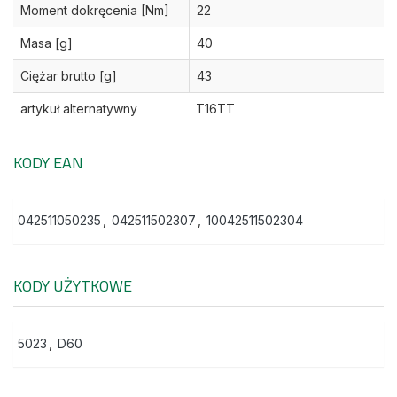
Moment dokręcenia [Nm]
22
Masa [g]
40
Ciężar brutto [g]
43
artykuł alternatywny
T16TT
KODY EAN
042511050235
,
042511502307
,
10042511502304
KODY UŻYTKOWE
5023
,
D60