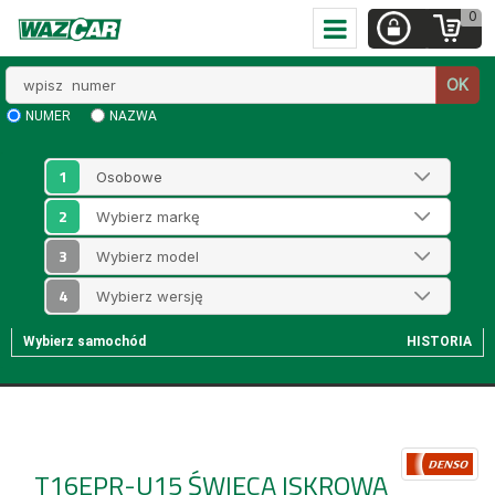
0
Wpisz
OK
numer
NUMER
NAZWA
1
2
3
4
Wybierz samochód
HISTORIA
T16EPR-U15
ŚWIECA ISKROWA