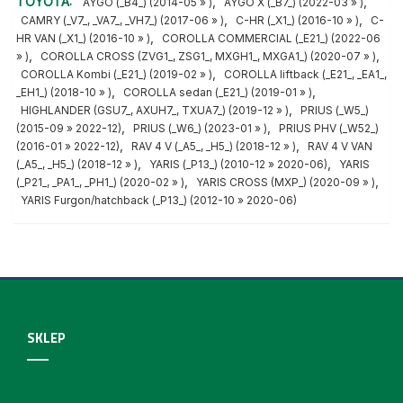
TOYOTA:
,
,
AYGO (_B4_) (2014-05 » )
AYGO X (_B7_) (2022-03 » )
,
,
CAMRY (_V7_, _VA7_, _VH7_) (2017-06 » )
C-HR (_X1_) (2016-10 » )
C-
,
HR VAN (_X1_) (2016-10 » )
COROLLA COMMERCIAL (_E21_) (2022-06
,
,
» )
COROLLA CROSS (ZVG1_, ZSG1_, MXGH1_, MXGA1_) (2020-07 » )
,
COROLLA Kombi (_E21_) (2019-02 » )
COROLLA liftback (_E21_, _EA1_,
,
,
_EH1_) (2018-10 » )
COROLLA sedan (_E21_) (2019-01 » )
,
HIGHLANDER (GSU7_, AXUH7_, TXUA7_) (2019-12 » )
PRIUS (_W5_)
,
,
(2015-09 » 2022-12)
PRIUS (_W6_) (2023-01 » )
PRIUS PHV (_W52_)
,
,
(2016-01 » 2022-12)
RAV 4 V (_A5_, _H5_) (2018-12 » )
RAV 4 V VAN
,
,
(_A5_, _H5_) (2018-12 » )
YARIS (_P13_) (2010-12 » 2020-06)
YARIS
,
,
(_P21_, _PA1_, _PH1_) (2020-02 » )
YARIS CROSS (MXP_) (2020-09 » )
YARIS Furgon/hatchback (_P13_) (2012-10 » 2020-06)
SKLEP