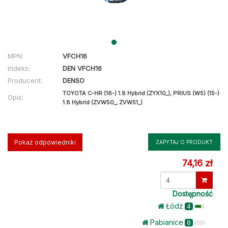
MPN:
VFCH16
Indeks:
DEN VFCH16
Producent:
DENSO
TOYOTA C-HR (16-) 1.8 Hybrid (ZYX10_), PRIUS (W5) (15-)
Opis:
1.8 Hybrid (ZVW50_, ZVW51_)
Pokaż odpowiedniki
ZAPYTAJ O PRODUKT
74,16 zł
Dostępność
Łódż
4
Pabianice
0