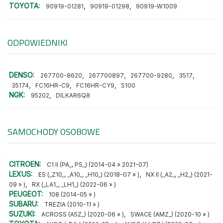
TOYOTA:
,
,
90919-01281
90919-01298
90919-W1009
ODPOWIEDNIKI
DENSO:
,
,
,
,
267700-8620
267700897
267700-9280
3517
,
,
,
35174
FC16HR-C9
FC16HR-CY9
S100
NGK:
,
95202
DILKAR6Q8
SAMOCHODY OSOBOWE
CITROEN:
C1 II (PA_, PS_) (2014-04 » 2021-07)
LEXUS:
,
ES (_Z10_, _A10_, _H10_) (2018-07 » )
NX II (_A2_, _H2_) (2021-
,
09 » )
RX (_LA1_, _LH1_) (2022-06 » )
PEUGEOT:
108 (2014-05 » )
SUBARU:
TREZIA (2010-11 » )
SUZUKI:
,
ACROSS (A5Z_) (2020-06 » )
SWACE (AMZ_) (2020-10 » )