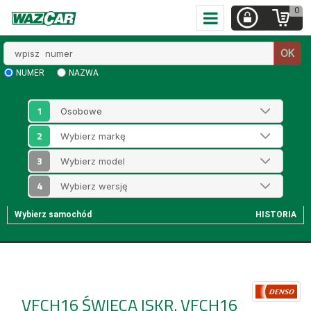
0
Wpisz
OK
numer
NUMER
NAZWA
1
2
3
4
Wybierz samochód
HISTORIA
VFCH16
ŚWIECA ISKR. VFCH16