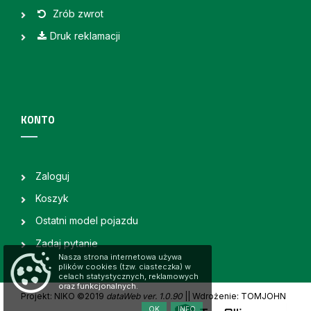
Zrób zwrot
Druk reklamacji
KONTO
Zaloguj
Koszyk
Ostatni model pojazdu
Zadaj pytanie
Nasza strona internetowa używa
plików cookies (tzw. ciasteczka) w
celach statystycznych, reklamowych
oraz funkcjonalnych.
Projekt: NIKO ©2019
dataWeb ver. 1.0.90
|
| Wdrożenie: TOMJOHN
OK
INFO