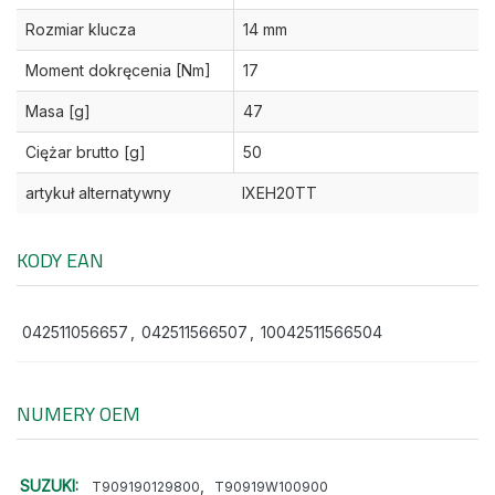
Rozmiar klucza
14 mm
Moment dokręcenia [Nm]
17
Masa [g]
47
Ciężar brutto [g]
50
artykuł alternatywny
IXEH20TT
KODY EAN
042511056657
,
042511566507
,
10042511566504
NUMERY OEM
SUZUKI:
,
T909190129800
T90919W100900