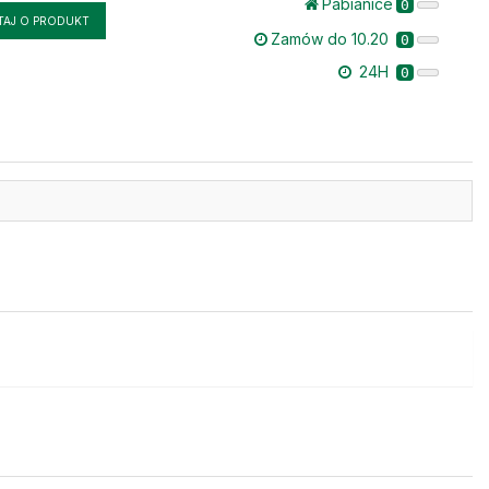
Pabianice
0
TAJ O PRODUKT
Zamów do 10.20
0
24H
0