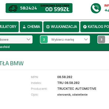
DARMOWA DOSTAWA
IN
58:24:23
OD 599ZŁ
+
MULATORY
CHEMIA
WULKANIZACJA
KATALOG PO
2
3
mochód
ATŁA BMW
MPN:
08.58.282
Indeks:
TRU 08.58.282
Producent:
TRUCKTEC AUTOMOTIVE
Opis:
sterownik, oświetlenie