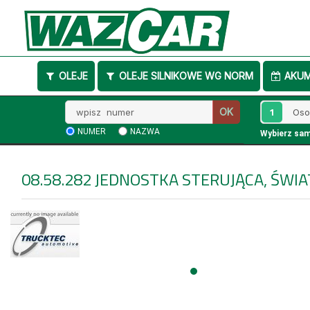
OLEJE
OLEJE SILNIKOWE WG NORM
AKU
Wpisz
1
OK
numer
NUMER
NAZWA
Wybierz sa
08.58.282
JEDNOSTKA STERUJĄCA, ŚWI