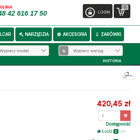
0
FOLINIA
48 42 616 17 50
LOGIN
LCAR
NARZĘDZIA
AKCESORIA
ŻARÓWKI
4
HISTORIA
420,45 zł
Dostępność
Łódż
0