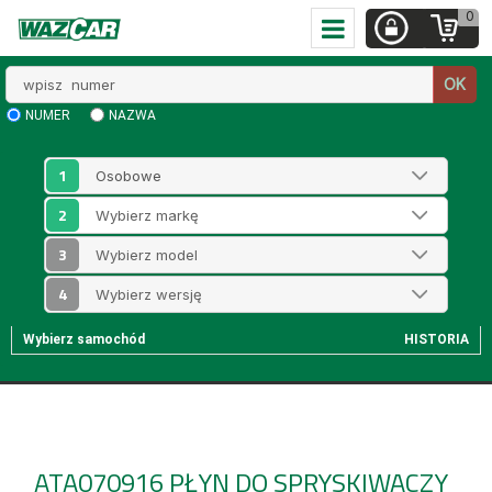
0
Wpisz
OK
numer
NUMER
NAZWA
1
2
3
4
Wybierz samochód
HISTORIA
ATA070916
PŁYN DO SPRYSKIWACZY