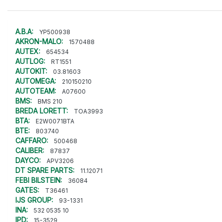
A.B.A:
YP500938
AKRON-MALO:
1570488
AUTEX:
654534
AUTLOG:
RT1551
AUTOKIT:
03.81603
AUTOMEGA:
210150210
AUTOTEAM:
A07600
BMS:
BMS 210
BREDA LORETT:
TOA3993
BTA:
E2W0071BTA
BTE:
803740
CAFFARO:
500468
CALIBER:
87837
DAYCO:
APV3206
DT SPARE PARTS:
11.12071
FEBI BILSTEIN:
36084
GATES:
T36461
IJS GROUP:
93-1331
INA:
532 0535 10
IPD:
15-3529