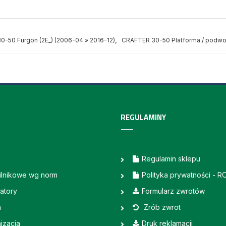
,
-50 Furgon (2E_) (2006-04 » 2016-12)
CRAFTER 30-50 Platforma / podwoz
REGULAMINY
Regulamin sklepu
silnikowe wg norm
Polityka prywatności - 
atory
Formularz zwrotów
a
Zrób zwrot
izacja
Druk reklamacji