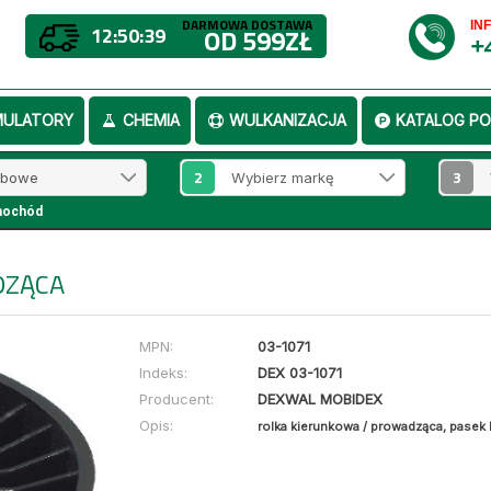
DARMOWA DOSTAWA
IN
12:50:39
OD 599ZŁ
+
MULATORY
CHEMIA
WULKANIZACJA
KATALOG PO
2
3
mochód
DZĄCA
MPN:
03-1071
Indeks:
DEX 03-1071
Producent:
DEXWAL MOBIDEX
Opis:
rolka kierunkowa / prowadząca, pasek 