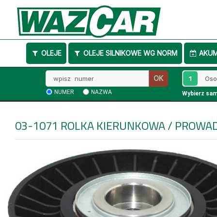
OLEJE
OLEJE SILNIKOWE WG NORM
AKU
Wpisz
1
OK
numer
NUMER
NAZWA
Wybierz sa
03-1071
ROLKA KIERUNKOWA / PROWA