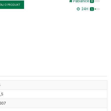
Pabianice
0
TAJ O PRODUKT
24H
1
5
,5
,307