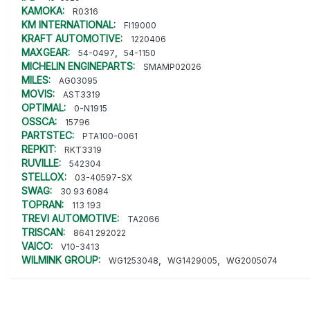
KAMOKA:
R0316
KM INTERNATIONAL:
FI19000
KRAFT AUTOMOTIVE:
1220406
MAXGEAR:
,
54-0497
54-1150
MICHELIN ENGINEPARTS:
SMAMP02026
MILES:
AG03095
MOVIS:
AST3319
OPTIMAL:
0-N1915
OSSCA:
15796
PARTSTEC:
PTA100-0061
REPKIT:
RKT3319
RUVILLE:
542304
STELLOX:
03-40597-SX
SWAG:
30 93 6084
TOPRAN:
113 193
TREVI AUTOMOTIVE:
TA2066
TRISCAN:
8641 292022
VAICO:
V10-3413
WILMINK GROUP:
,
,
WG1253048
WG1429005
WG2005074