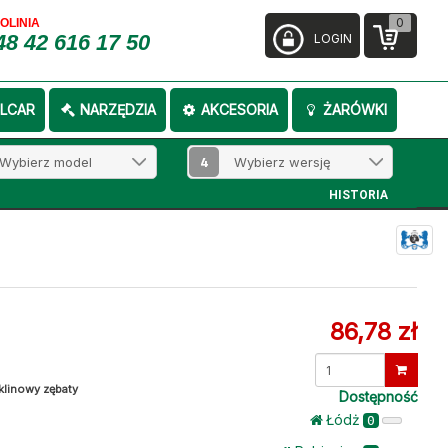
0
FOLINIA
48 42 616 17 50
LOGIN
LCAR
NARZĘDZIA
AKCESORIA
ŻARÓWKI
4
HISTORIA
86,78 zł
klinowy zębaty
Dostępność
Łódż
0