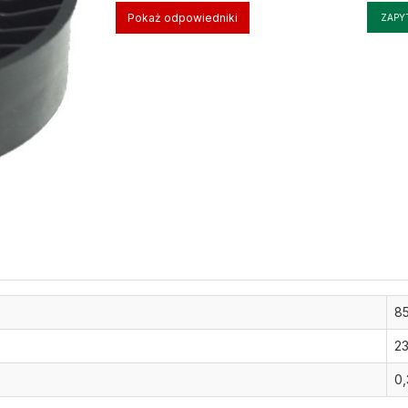
Pokaż odpowiedniki
ZAPY
8
23
0