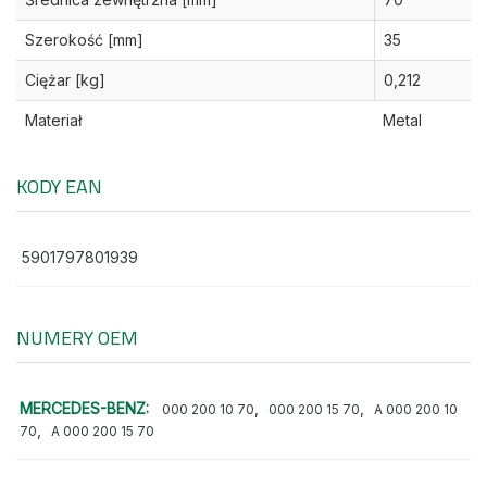
Szerokość [mm]
35
Ciężar [kg]
0,212
Materiał
Metal
KODY EAN
5901797801939
NUMERY OEM
MERCEDES-BENZ:
,
,
000 200 10 70
000 200 15 70
A 000 200 10
,
70
A 000 200 15 70