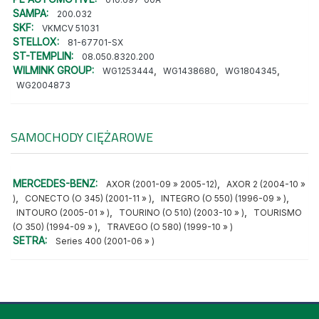
SAMPA:
200.032
SKF:
VKMCV 51031
STELLOX:
81-67701-SX
ST-TEMPLIN:
08.050.8320.200
WILMINK GROUP:
,
,
,
WG1253444
WG1438680
WG1804345
WG2004873
SAMOCHODY CIĘŻAROWE
MERCEDES-BENZ:
,
AXOR (2001-09 » 2005-12)
AXOR 2 (2004-10 »
,
,
,
)
CONECTO (O 345) (2001-11 » )
INTEGRO (O 550) (1996-09 » )
,
,
INTOURO (2005-01 » )
TOURINO (O 510) (2003-10 » )
TOURISMO
,
(O 350) (1994-09 » )
TRAVEGO (O 580) (1999-10 » )
SETRA:
Series 400 (2001-06 » )