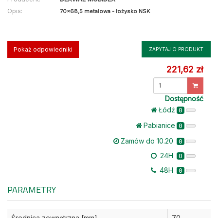
Opis:
70x68,5 metalowa - łożysko NSK
Pokaż odpowiedniki
ZAPYTAJ O PRODUKT
221,62 zł
Dostępność
Łódż
0
Pabianice
0
Zamów do 10.20
0
24H
0
48H
0
PARAMETRY
Średnica zewnętrzna [mm]
70