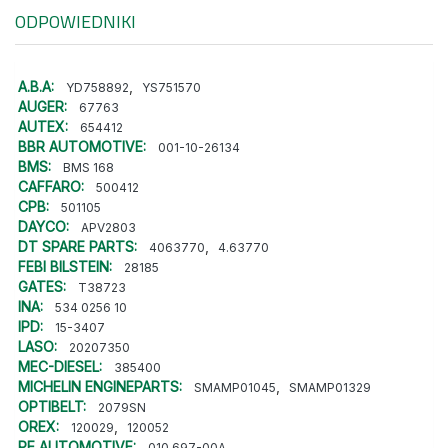
ODPOWIEDNIKI
A.B.A:
,
YD758892
YS751570
AUGER:
67763
AUTEX:
654412
BBR AUTOMOTIVE:
001-10-26134
BMS:
BMS 168
CAFFARO:
500412
CPB:
501105
DAYCO:
APV2803
DT SPARE PARTS:
,
4063770
4.63770
FEBI BILSTEIN:
28185
GATES:
T38723
INA:
534 0256 10
IPD:
15-3407
LASO:
20207350
MEC-DIESEL:
385400
MICHELIN ENGINEPARTS:
,
SMAMP01045
SMAMP01329
OPTIBELT:
2079SN
OREX:
,
120029
120052
PE AUTOMOTIVE:
010.697-00A