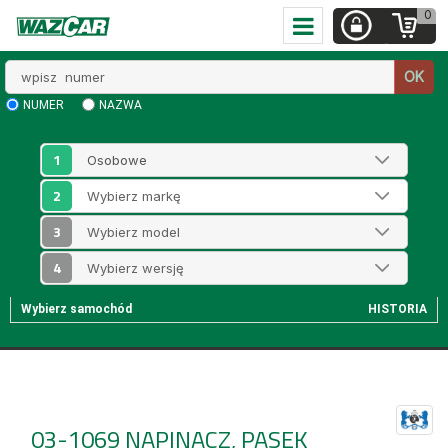
0
Wpisz
OK
numer
NUMER
NAZWA
1
2
3
4
Wybierz samochód
HISTORIA
03-1069
NAPINACZ, PASEK