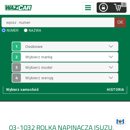
0
Wpisz
OK
numer
NUMER
NAZWA
1
2
3
4
Wybierz samochód
HISTORIA
03-1032
ROLKA NAPINACZA ISUZU,