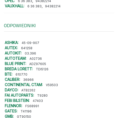
OPEL:
,
6 36 383
94382214
VAUXHALL:
,
6 36 383
94382214
ODPOWIEDNIKI
ASHIKA:
45-09-907
AUTEX:
641258
AUTOKIT:
03.396
AUTOTEAM:
A02736
BLUE PRINT:
ADZ97605
BREDA LORETT:
TDI5126
BTE:
610770
CALIBER:
36966
CONTINENTAL CTAM:
V59503
DAYCO:
ATB2262
FAI AUTOPARTS:
T9280
FEBI BILSTEIN:
47403
FLENNOR:
FS68991
GATES:
T41196
GMB:
GT90150