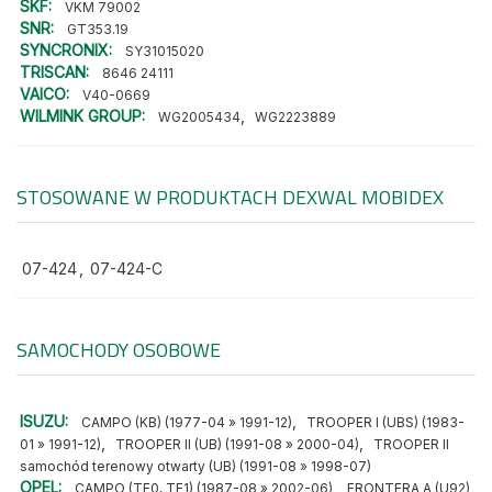
SKF:
VKM 79002
SNR:
GT353.19
SYNCRONIX:
SY31015020
TRISCAN:
8646 24111
VAICO:
V40-0669
WILMINK GROUP:
,
WG2005434
WG2223889
STOSOWANE W PRODUKTACH
DEXWAL MOBIDEX
07-424
,
07-424-C
SAMOCHODY OSOBOWE
ISUZU:
,
CAMPO (KB) (1977-04 » 1991-12)
TROOPER I (UBS) (1983-
,
,
01 » 1991-12)
TROOPER II (UB) (1991-08 » 2000-04)
TROOPER II
samochód terenowy otwarty (UB) (1991-08 » 1998-07)
OPEL:
,
CAMPO (TF0, TF1) (1987-08 » 2002-06)
FRONTERA A (U92)