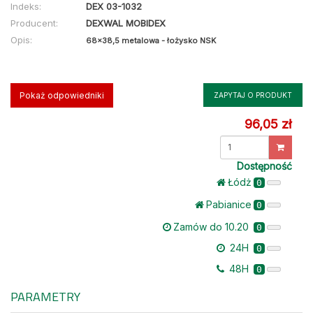
Indeks:
DEX 03-1032
Producent:
DEXWAL MOBIDEX
Opis:
68x38,5 metalowa - łożysko NSK
Pokaż odpowiedniki
ZAPYTAJ O PRODUKT
96,05 zł
Dostępność
Łódż
0
Pabianice
0
Zamów do 10.20
0
24H
0
48H
0
PARAMETRY