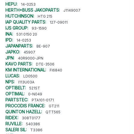
HEPU:
14-0253
HERTH+BUSS JAKOPARTS:
J1149007
HUTCHINSON:
HTG 215
IAP QUALITY PARTS:
127-09011
IJS GROUP:
93-1590
INA:
531 0150 20
IPD:
14-0253
JAPANPARTS:
BE-907
JAPKO:
45907
JPN:
40R9000-JPN
KAVO PARTS:
DTE-3506
KM INTERNATIONAL:
FI6840
LUCAS:
LD0500
NPS:
I113U03A
OPTIBELT:
521ST
OPTIMAL:
0-N049
PARTSTEC:
PTA101-0171
PROCODIS FRANCE:
GT211
QUINTON HAZELL:
QTT565
RIDEX:
308T0177
RUVILLE:
540386
SALERI SIL:
T3386