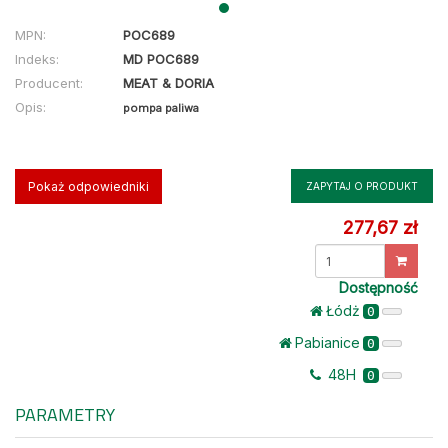
MPN:
POC689
Indeks:
MD POC689
Producent:
MEAT & DORIA
Opis:
pompa paliwa
Pokaż odpowiedniki
ZAPYTAJ O PRODUKT
277,67 zł
Dostępność
Łódż
0
Pabianice
0
48H
0
PARAMETRY