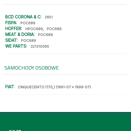
BCD CORONA & C:
2651
FISPA:
POC689
HOFFER:
,
HPOC689
POC689
MEAT & DORIA:
POC689
SIDAT:
POC689
WE PARTS:
321310065
SAMOCHODY OSOBOWE
FIAT:
CINQUECENTO (170_) (1991-07 » 1999-07)