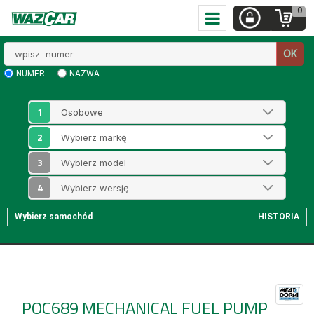
0
Wpisz
OK
numer
NUMER
NAZWA
1
2
3
4
Wybierz samochód
HISTORIA
POC689
MECHANICAL FUEL PUMP