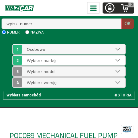
0
Wpisz
OK
numer
NUMER
NAZWA
1
2
3
4
Wybierz samochód
HISTORIA
POC089
MECHANICAL FUEL PUMP