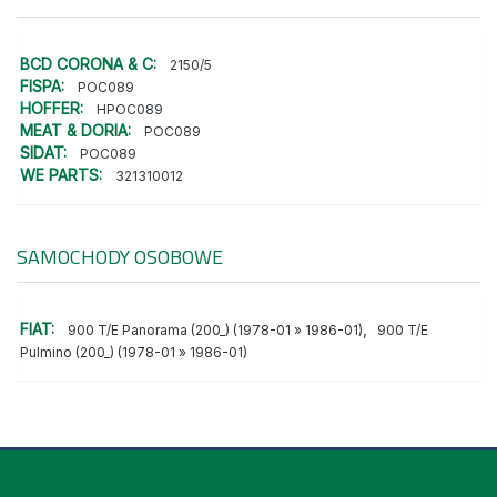
BCD CORONA & C:
2150/5
FISPA:
POC089
HOFFER:
HPOC089
MEAT & DORIA:
POC089
SIDAT:
POC089
WE PARTS:
321310012
SAMOCHODY OSOBOWE
FIAT:
,
900 T/E Panorama (200_) (1978-01 » 1986-01)
900 T/E
Pulmino (200_) (1978-01 » 1986-01)