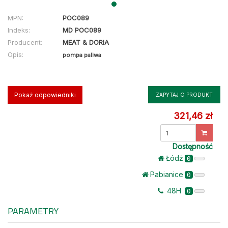
MPN:
POC089
Indeks:
MD POC089
Producent:
MEAT & DORIA
Opis:
pompa paliwa
Pokaż odpowiedniki
ZAPYTAJ O PRODUKT
321,46 zł
Dostępność
Łódż
0
Pabianice
0
48H
0
PARAMETRY