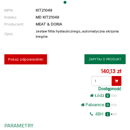
MPN:
KIT21049
Indeks:
MD KIT21049
Producent:
MEAT & DORIA
zestaw filtra hydraulicznego, automatyczna skrzynia
Opis:
biegów
Pokaż odpowiedniki
ZAPYTAJ O PRODUKT
140,13 zł
Dostępność
Łódż
0
Pabianice
0
48H
1
PARAMETRY