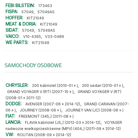
FEBI BILSTEIN:
173463
FISPA:
,
57049
57049AS
HOFFER:
KIT21049
MEAT & DORIA:
KIT21049
SIDAT:
,
57049
57049AS
VAICO:
,
V10-4365
V33-0489
WE PARTS:
KIT21049
SAMOCHODY OSOBOWE
CHRYSLER:
,
,
200 kabriolet (2010-01 » )
200 sedan (2010-01 » )
,
GRAND VOYAGER V (RT) (2007-10 » )
GRAND VOYAGER V (RT)
(2008-01 » 2011-12)
DODGE:
,
AVENGER (2007-06 » 2014-12)
GRAND CARAVAN (2007-
,
,
06 » )
JOURNEY (2008-06 » )
JOURNEY VAN (JC) (2008-06 » )
FIAT:
FREEMONT (345_) (2011-08 » )
LANCIA:
,
FLAVIA kabriolet (JS_) (2012-03 » 2014-12)
VOYAGER
nadwozie wielkoprzestrzenne (MPV) (404_) (2011-09 » 2014-12)
VW:
ROUTAN (2008-09 » 2014-12)