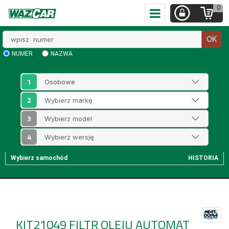
0
Wpisz
OK
numer
NUMER
NAZWA
1
2
3
4
Wybierz samochód
HISTORIA
KIT21049
FILTR OLEJU AUTOMAT