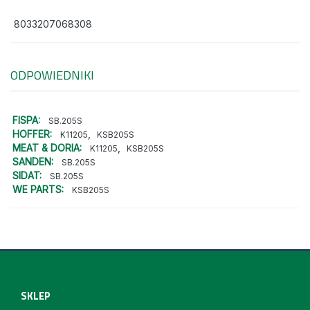
8033207068308
ODPOWIEDNIKI
FISPA:
SB.205S
HOFFER:
,
K11205
KSB205S
MEAT & DORIA:
,
K11205
KSB205S
SANDEN:
SB.205S
SIDAT:
SB.205S
WE PARTS:
KSB205S
SKLEP