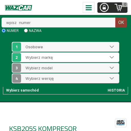
0
Wpisz
OK
numer
NUMER
NAZWA
1
2
3
4
Wybierz samochód
HISTORIA
KSB205S
KOMPRESOR