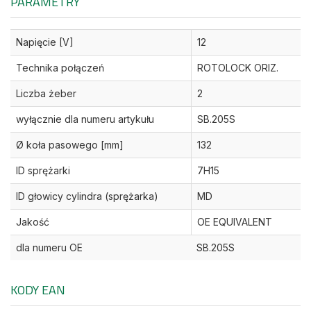
PARAMETRY
Napięcie [V]
12
Technika połączeń
ROTOLOCK ORIZ.
Liczba żeber
2
wyłącznie dla numeru artykułu
SB.205S
Ø koła pasowego [mm]
132
ID sprężarki
7H15
ID głowicy cylindra (sprężarka)
MD
Jakość
OE EQUIVALENT
dla numeru OE
SB.205S
KODY EAN