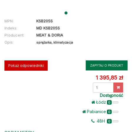
MPN:
KSB205S
Indeks:
MD KSB205S
Producent:
MEAT & DORIA
Opis:
sprężarka, klimatyzacja
Pokaż odpowiedniki
ZAPYTAJ O PRODUKT
1 395,85 zł
Dostępność
Łódż
0
Pabianice
0
48H
0