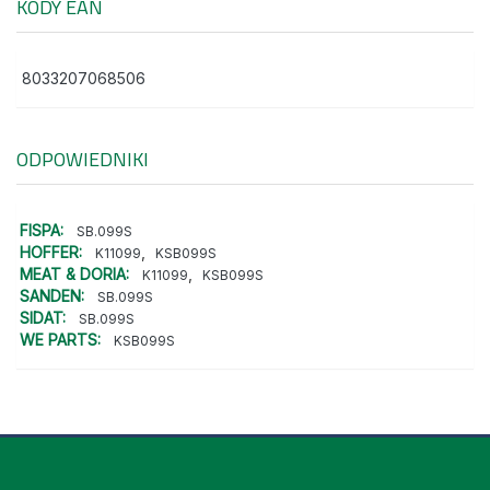
KODY EAN
8033207068506
ODPOWIEDNIKI
FISPA:
SB.099S
HOFFER:
,
K11099
KSB099S
MEAT & DORIA:
,
K11099
KSB099S
SANDEN:
SB.099S
SIDAT:
SB.099S
WE PARTS:
KSB099S