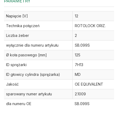
PARAMETRY
Napięcie [V]
12
Technika połączeń
ROTOLOCK ORIZ.
Liczba żeber
2
wyłącznie dla numeru artykułu
SB.099S
Ø koła pasowego [mm]
125
ID sprężarki
7H13
ID głowicy cylindra (sprężarka)
MD
Jakość
OE EQUIVALENT
sparowany numer artykułu
2.1009
dla numeru OE
SB.099S