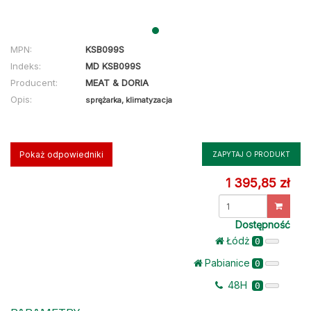
MPN:
KSB099S
Indeks:
MD KSB099S
Producent:
MEAT & DORIA
Opis:
sprężarka, klimatyzacja
Pokaż odpowiedniki
ZAPYTAJ O PRODUKT
1 395,85 zł
Dostępność
Łódż
0
Pabianice
0
48H
0