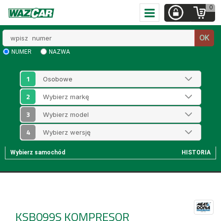
0
Wpisz
OK
numer
NUMER
NAZWA
1
2
3
4
Wybierz samochód
HISTORIA
KSB099S
KOMPRESOR