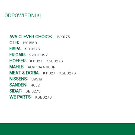
ODPOWIEDNIKI
AVA CLEVER CHOICE:
UVK075
CTR:
1201568
FISPA:
SB.027S
FRIGAIR:
920.10097
HOFFER:
,
K11027
KSB027S
MAHLE:
ACP 1044 000P
MEAT & DORIA:
,
K11027
KSB027S
NISSENS:
89518
SANDEN:
4652
SIDAT:
SB.027S
WE PARTS:
KSB027S