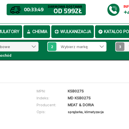
DARMOWA DOSTAWA
IN
00:33:48
OD 599ZŁ
+
MULATORY
CHEMIA
WULKANIZACJA
KATALOG PO
2
3
mochód
MPN:
KSB027S
Indeks:
MD KSB027S
Producent:
MEAT & DORIA
Opis:
sprężarka, klimatyzacja