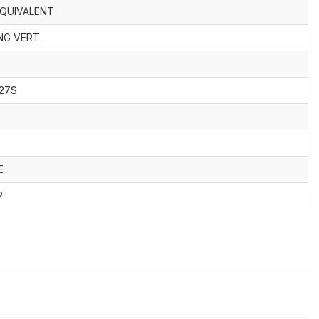
EQUIVALENT
NG VERT.
27S
E
2