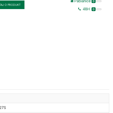
Pabianice
0
TAJ O PRODUKT
48H
0
27S