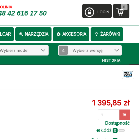
0
FOLINIA
48 42 616 17 50
LOGIN
LCAR
NARZĘDZIA
AKCESORIA
ŻARÓWKI
4
HISTORIA
1 395,85 zł
Dostępność
Łódż
0