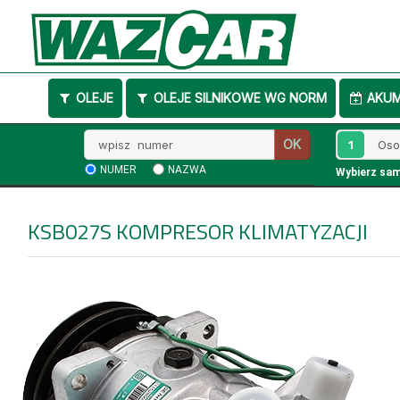
OLEJE
OLEJE SILNIKOWE WG NORM
AKU
Wpisz
1
OK
numer
NUMER
NAZWA
Wybierz sa
KSB027S
KOMPRESOR KLIMATYZACJI