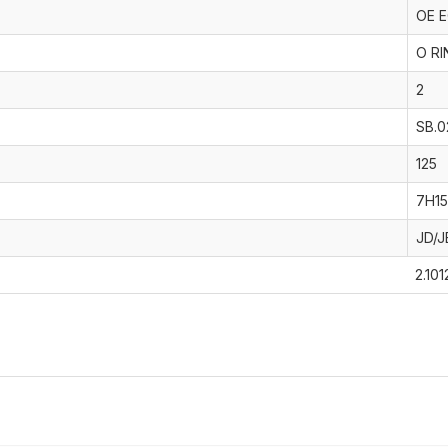
OE 
O RI
2
SB.0
125
7H15
JD/J
2.101