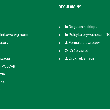
REGULAMINY
Regulamin sklepu
silnikowe wg norm
Polityka prywatności - 
atory
Formularz zwrotów
a
Zrób zwrot
izacja
Druk reklamacji
g POLCAR
zia
ria
i