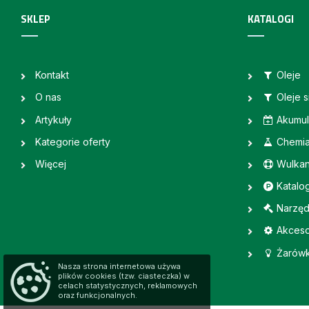
SKLEP
KATALOGI
Kontakt
Oleje
O nas
Oleje 
Artykuły
Akumul
Kategorie oferty
Chemi
Więcej
Wulkan
Katalo
Narzęd
Akceso
Żarówk
Nasza strona internetowa używa
plików cookies (tzw. ciasteczka) w
celach statystycznych, reklamowych
oraz funkcjonalnych.