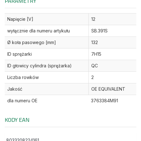
PARAMETRY
Napięcie [V]
12
wyłącznie dla numeru artykułu
SB.391S
Ø koła pasowego [mm]
132
ID sprężarki
7H15
ID głowicy cylindra (sprężarka)
QC
Liczba rowków
2
Jakość
OE EQUIVALENT
dla numeru OE
3763384M91
KODY EAN
8033208224161