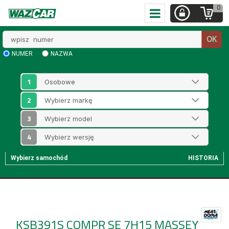
0
Wpisz
OK
numer
NUMER
NAZWA
1
2
3
4
Wybierz samochód
HISTORIA
KSB391S
COMPR SE 7H15 MASSEY