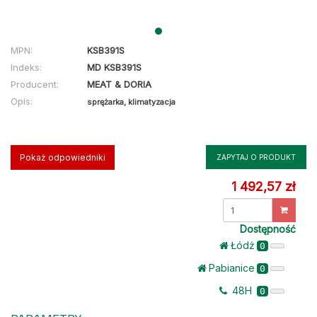
MPN:
KSB391S
Indeks:
MD KSB391S
Producent:
MEAT & DORIA
Opis:
sprężarka, klimatyzacja
Pokaż odpowiedniki
ZAPYTAJ O PRODUKT
1 492,57 zł
Dostępność
Łódż
0
Pabianice
0
48H
0