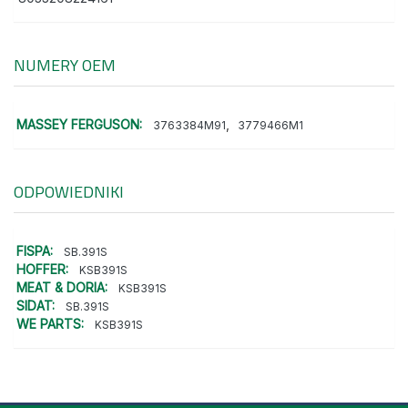
NUMERY OEM
MASSEY FERGUSON:
,
3763384M91
3779466M1
ODPOWIEDNIKI
FISPA:
SB.391S
HOFFER:
KSB391S
MEAT & DORIA:
KSB391S
SIDAT:
SB.391S
WE PARTS:
KSB391S