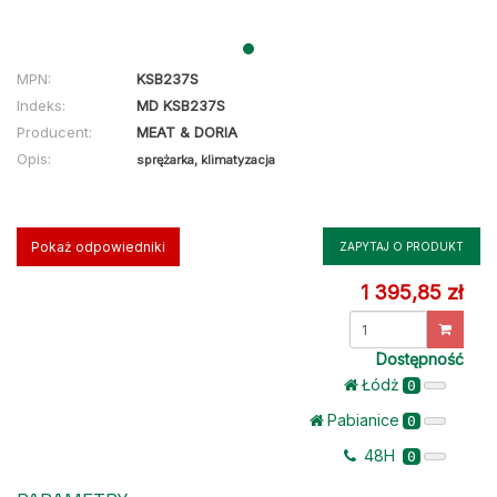
MPN:
KSB237S
Indeks:
MD KSB237S
Producent:
MEAT & DORIA
Opis:
sprężarka, klimatyzacja
Pokaż odpowiedniki
ZAPYTAJ O PRODUKT
1 395,85 zł
Dostępność
Łódż
0
Pabianice
0
48H
0