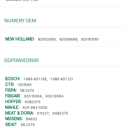
NUMERY OEM
NEW HOLLAND:
,
,
82002069
82008689
820161581
ODPOWIEDNIKI
BOSCH:
,
1 986 AD1 136
1 986 AD1 221
CTR:
1201569
FISPA:
SB.237S
FRIGAIR:
,
920.10064
930.10064
HOFFER:
KSB237S
MAHLE:
ACP 983 000S
MEAT & DORIA:
,
K11237
KSB237S
NISSENS:
89632
SIDAT:
SB.237S