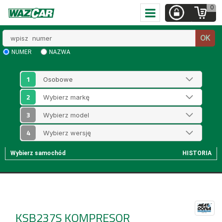
0
Wpisz
OK
numer
NUMER
NAZWA
1
2
3
4
Wybierz samochód
HISTORIA
KSB237S
KOMPRESOR