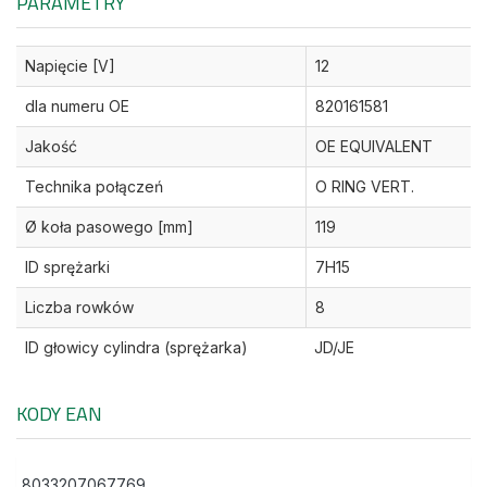
PARAMETRY
Napięcie [V]
12
dla numeru OE
820161581
Jakość
OE EQUIVALENT
Technika połączeń
O RING VERT.
Ø koła pasowego [mm]
119
ID sprężarki
7H15
Liczba rowków
8
ID głowicy cylindra (sprężarka)
JD/JE
KODY EAN
8033207067769