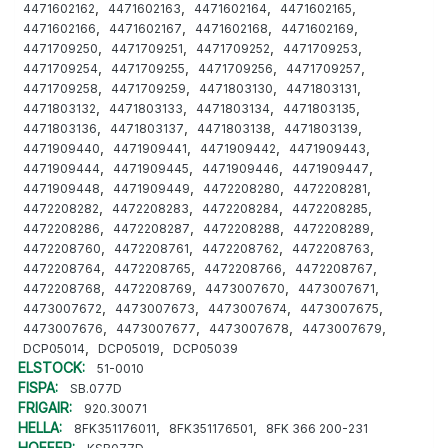
,
,
,
,
4471602162
4471602163
4471602164
4471602165
,
,
,
,
4471602166
4471602167
4471602168
4471602169
,
,
,
,
4471709250
4471709251
4471709252
4471709253
,
,
,
,
4471709254
4471709255
4471709256
4471709257
,
,
,
,
4471709258
4471709259
4471803130
4471803131
,
,
,
,
4471803132
4471803133
4471803134
4471803135
,
,
,
,
4471803136
4471803137
4471803138
4471803139
,
,
,
,
4471909440
4471909441
4471909442
4471909443
,
,
,
,
4471909444
4471909445
4471909446
4471909447
,
,
,
,
4471909448
4471909449
4472208280
4472208281
,
,
,
,
4472208282
4472208283
4472208284
4472208285
,
,
,
,
4472208286
4472208287
4472208288
4472208289
,
,
,
,
4472208760
4472208761
4472208762
4472208763
,
,
,
,
4472208764
4472208765
4472208766
4472208767
,
,
,
,
4472208768
4472208769
4473007670
4473007671
,
,
,
,
4473007672
4473007673
4473007674
4473007675
,
,
,
,
4473007676
4473007677
4473007678
4473007679
,
,
DCP05014
DCP05019
DCP05039
ELSTOCK:
51-0010
FISPA:
SB.077D
FRIGAIR:
920.30071
HELLA:
,
,
8FK351176011
8FK351176501
8FK 366 200-231
HOFFER: