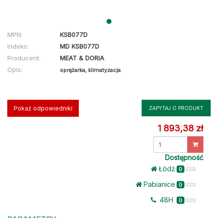
MPN:
KSB077D
Indeks:
MD KSB077D
Producent:
MEAT & DORIA
Opis:
sprężarka, klimatyzacja
Pokaż odpowiedniki
ZAPYTAJ O PRODUKT
1 893,38 zł
Dostępność
Łódż
0
Pabianice
0
48H
0