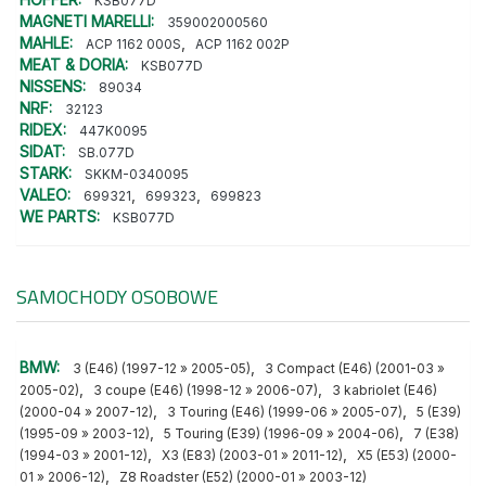
KSB077D
MAGNETI MARELLI:
359002000560
MAHLE:
,
ACP 1162 000S
ACP 1162 002P
MEAT & DORIA:
KSB077D
NISSENS:
89034
NRF:
32123
RIDEX:
447K0095
SIDAT:
SB.077D
STARK:
SKKM-0340095
VALEO:
,
,
699321
699323
699823
WE PARTS:
KSB077D
SAMOCHODY OSOBOWE
BMW:
,
3 (E46) (1997-12 » 2005-05)
3 Compact (E46) (2001-03 »
,
,
2005-02)
3 coupe (E46) (1998-12 » 2006-07)
3 kabriolet (E46)
,
,
(2000-04 » 2007-12)
3 Touring (E46) (1999-06 » 2005-07)
5 (E39)
,
,
(1995-09 » 2003-12)
5 Touring (E39) (1996-09 » 2004-06)
7 (E38)
,
,
(1994-03 » 2001-12)
X3 (E83) (2003-01 » 2011-12)
X5 (E53) (2000-
,
01 » 2006-12)
Z8 Roadster (E52) (2000-01 » 2003-12)