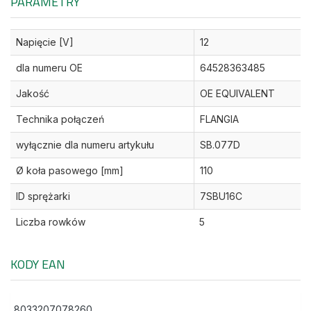
PARAMETRY
Napięcie [V]
12
dla numeru OE
64528363485
Jakość
OE EQUIVALENT
Technika połączeń
FLANGIA
wyłącznie dla numeru artykułu
SB.077D
Ø koła pasowego [mm]
110
ID sprężarki
7SBU16C
Liczba rowków
5
KODY EAN
8033207078260