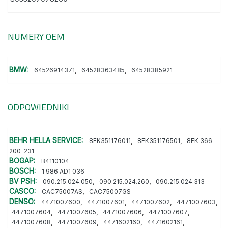
NUMERY OEM
BMW:
,
,
64526914371
64528363485
64528385921
ODPOWIEDNIKI
BEHR HELLA SERVICE:
,
,
8FK351176011
8FK351176501
8FK 366
200-231
BOGAP:
B4110104
BOSCH:
1 986 AD1 036
BV PSH:
,
,
090.215.024.050
090.215.024.260
090.215.024.313
CASCO:
,
CAC75007AS
CAC75007GS
DENSO:
,
,
,
,
4471007600
4471007601
4471007602
4471007603
,
,
,
,
4471007604
4471007605
4471007606
4471007607
,
,
,
,
4471007608
4471007609
4471602160
4471602161