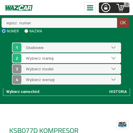
0
Wpisz
OK
numer
NUMER
NAZWA
1
2
3
4
Wybierz samochód
HISTORIA
KSB077D
KOMPRESOR