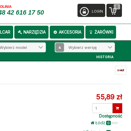
0
FOLINIA
48 42 616 17 50
LOGIN
LCAR
NARZĘDZIA
AKCESORIA
ŻARÓWKI
4
HISTORIA
55,89 zł
Dostępność
Łódż
0