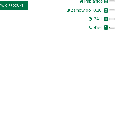
Pabianice
0
TAJ O PRODUKT
Zamów do 10.20
0
24H
0
48H
1