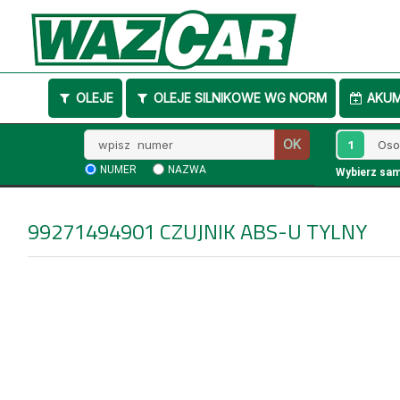
OLEJE
OLEJE SILNIKOWE WG NORM
AKU
Wpisz
1
OK
numer
NUMER
NAZWA
Wybierz sa
99271494901
CZUJNIK ABS-U TYLNY