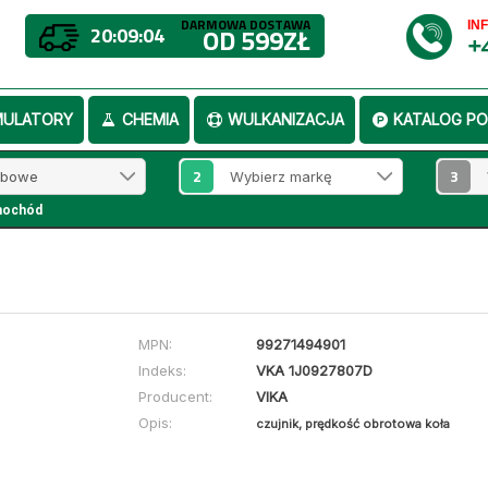
DARMOWA DOSTAWA
IN
20:09:04
OD 599ZŁ
+
MULATORY
CHEMIA
WULKANIZACJA
KATALOG PO
2
3
mochód
MPN:
99271494901
Indeks:
VKA 1J0927807D
Producent:
VIKA
Opis:
czujnik, prędkość obrotowa koła