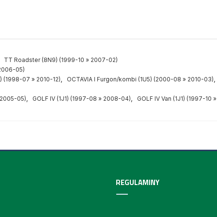
,
TT Roadster (8N9) (1999-10 » 2007-02)
 2006-05)
,
) (1998-07 » 2010-12)
OCTAVIA I Furgon/kombi (1U5) (2000-08 » 2010-03)
,
,
 2005-05)
GOLF IV (1J1) (1997-08 » 2008-04)
GOLF IV Van (1J1) (1997-10 
REGULAMINY