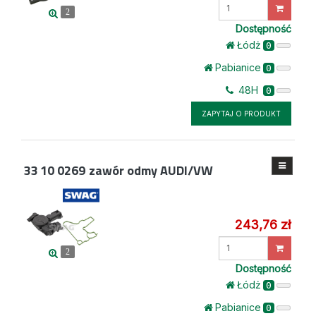
Wprowadź
2
ilość
Dostępność
Łódż
0
Pabianice
0
48H
0
ZAPYTAJ O PRODUKT
33 10 0269
zawór odmy AUDI/VW
243,76 zł
Wprowadź
2
ilość
Dostępność
Łódż
0
Pabianice
0