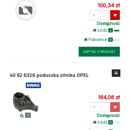
100,34 zł
Wprowadź
ilość
Dostępność
Łódż
1
Pabianice
0
ZAPYTAJ O PRODUKT
40 92 6326
poduszka silnika OPEL
164,08 zł
Wprowadź
ilość
Dostępność
2
Łódż
0