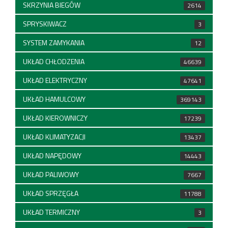
SKRZYNIA BIEGÓW
2614
SPRYSKIWACZ
3
SYSTEM ZAMYKANIA
12
UKŁAD CHŁODZENIA
46639
UKŁAD ELEKTRYCZNY
47641
UKŁAD HAMULCOWY
369143
UKŁAD KIEROWNICZY
17239
UKŁAD KLIMATYZACJI
13437
UKŁAD NAPĘDOWY
14443
UKŁAD PALIWOWY
7667
UKŁAD SPRZĘGŁA
11788
UKŁAD TERMICZNY
3