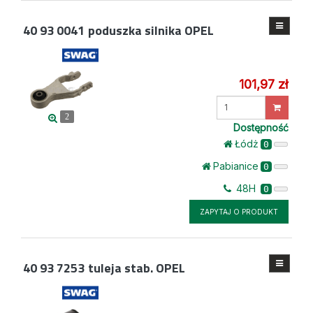
40 93 0041
poduszka silnika OPEL
101,97 zł
Wprowadź
ilość
2
Dostępność
Łódż
0
Pabianice
0
48H
0
ZAPYTAJ O PRODUKT
40 93 7253
tuleja stab. OPEL