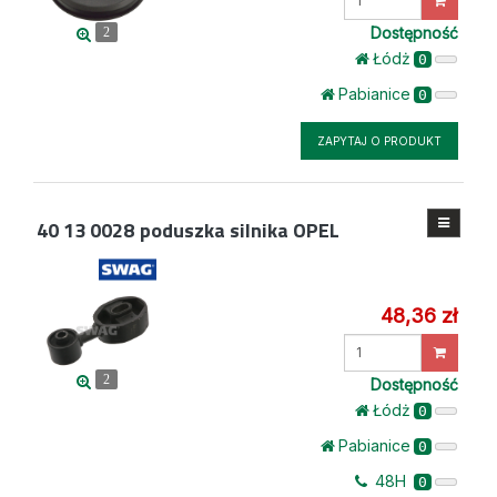
ilość
Dostępność
2
Łódż
0
Pabianice
0
ZAPYTAJ O PRODUKT
40 13 0028
poduszka silnika OPEL
48,36 zł
Wprowadź
ilość
2
Dostępność
Łódż
0
Pabianice
0
48H
0