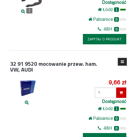
Dostępność
Łódż
1
2
Pabianice
0
48H
0
ZAPYTAJ O PRODUKT
32 91 9520
mocowanie przew. ham.
VW, AUDI
9,66 zł
Wprowadź
ilość
Dostępność
Łódż
1
Pabianice
0
48H
0