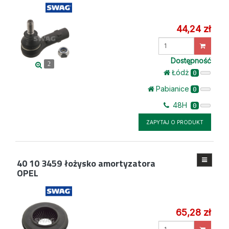
44,24 zł
Wprowadź
ilość
Dostępność
2
Łódż
0
Pabianice
0
48H
0
ZAPYTAJ O PRODUKT
40 10 3459
łożysko amortyzatora
OPEL
65,28 zł
Wprowadź