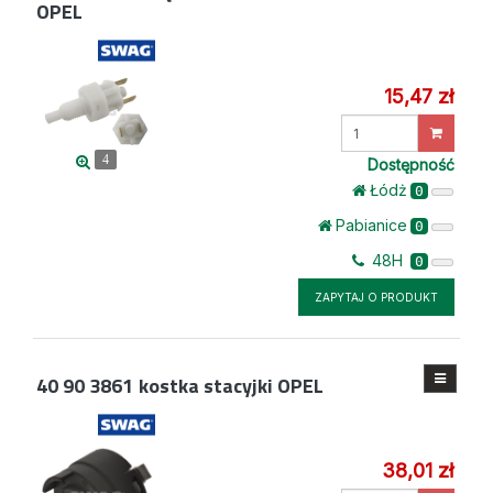
OPEL
15,47 zł
Wprowadź
ilość
4
Dostępność
Łódż
0
Pabianice
0
48H
0
ZAPYTAJ O PRODUKT
40 90 3861
kostka stacyjki OPEL
38,01 zł