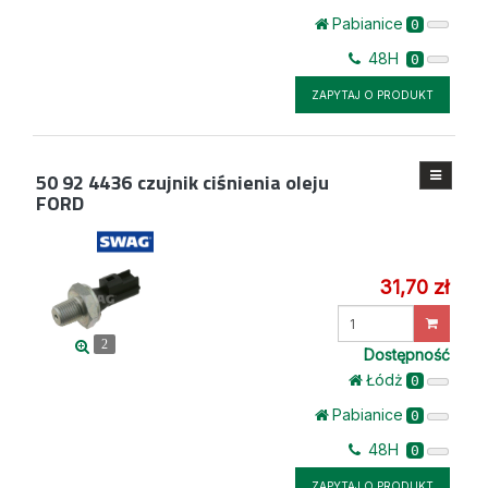
Pabianice
0
48H
0
ZAPYTAJ O PRODUKT
50 92 4436
czujnik ciśnienia oleju
FORD
31,70 zł
Wprowadź
ilość
2
Dostępność
Łódż
0
Pabianice
0
48H
0
ZAPYTAJ O PRODUKT