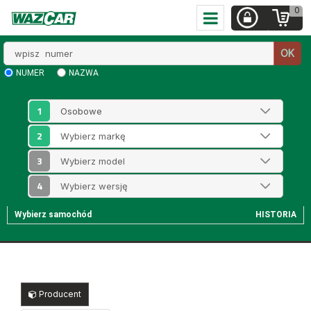
0
Wpisz
OK
numer
NUMER
NAZWA
1
2
3
4
Wybierz samochód
HISTORIA
Producent