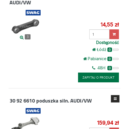
AUDI/VW
14,55 zł
Wprowadź
3
ilość
Dostępność
Łódż
0
Pabianice
0
48H
0
ZAPYTAJ O PRODUKT
30 92 6610
poduszka siln. AUDI/VW
159,94 zł