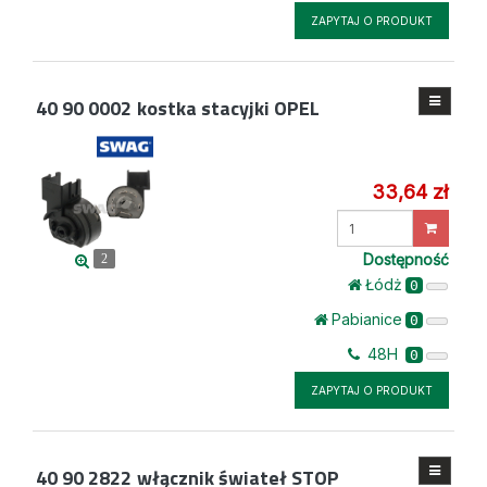
ZAPYTAJ O PRODUKT
40 90 0002
kostka stacyjki OPEL
33,64 zł
Wprowadź
ilość
Dostępność
2
Łódż
0
Pabianice
0
48H
0
ZAPYTAJ O PRODUKT
40 90 2822
włącznik świateł STOP