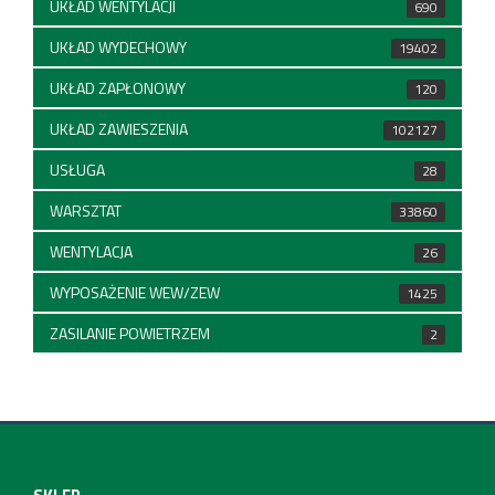
UKŁAD WENTYLACJI
690
UKŁAD WYDECHOWY
19402
UKŁAD ZAPŁONOWY
120
UKŁAD ZAWIESZENIA
102127
USŁUGA
28
WARSZTAT
33860
WENTYLACJA
26
WYPOSAŻENIE WEW/ZEW
1425
ZASILANIE POWIETRZEM
2