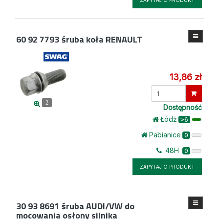
ZAPYTAJ O PRODUKT
60 92 7793
śruba koła RENAULT
13,86 zł
Wprowadź
ilość
2
Dostępność
Łódż
>6
Pabianice
0
48H
0
ZAPYTAJ O PRODUKT
30 93 8691
śruba AUDI/VW do
mocowania osłony silnika