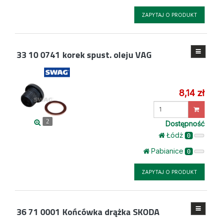
ZAPYTAJ O PRODUKT
33 10 0741
korek spust. oleju VAG
8,14 zł
Wprowadź
ilość
2
Dostępność
Łódż
0
Pabianice
0
ZAPYTAJ O PRODUKT
36 71 0001
Końcówka drążka SKODA