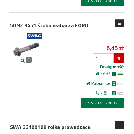
ZAPYTAJ O PRODUKT
50 92 9451
śruba wahacza FORD
6,46 zł
Wprowadź
2
ilość
Dostępność
Łódż
1
Pabianice
0
48H
0
ZAPYTAJ O PRODUKT
SWA 33100108
rolka prowadząca