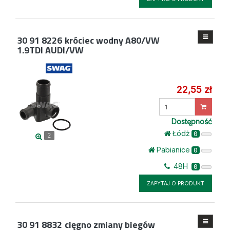
30 91 8226
króciec wodny A80/VW
1.9TDI AUDI/VW
22,55 zł
Wprowadź
ilość
Dostępność
Łódż
0
2
Pabianice
0
48H
0
ZAPYTAJ O PRODUKT
30 91 8832
cięgno zmiany biegów