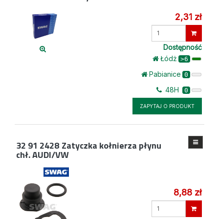
2,31 zł
Wprowadź
ilość
Dostępność
Łódż
>6
Pabianice
0
48H
0
ZAPYTAJ O PRODUKT
32 91 2428
Zatyczka kołnierza płynu
chł. AUDI/VW
8,88 zł
Wprowadź
ilość