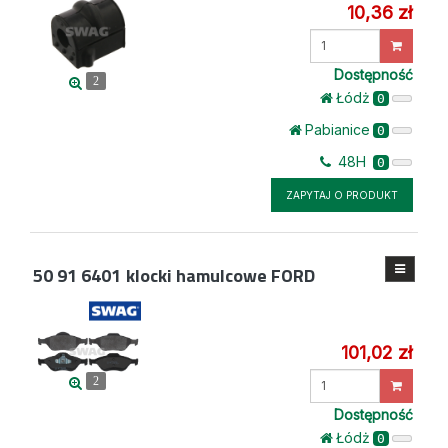
10,36 zł
Wprowadź
ilość
Dostępność
2
Łódż
0
Pabianice
0
48H
0
ZAPYTAJ O PRODUKT
50 91 6401
klocki hamulcowe FORD
101,02 zł
Wprowadź
2
ilość
Dostępność
Łódż
0