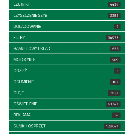
CZUJNIKI
4424
CZYSZCZENIE SZYB
2285
DOŁADOWANIE
2
FILTRY
34973
HAMULCOWY UKŁAD
656
MOTOCYKLE
909
ODZIEŻ
3
OGUMIENIE
101
OLEJE
2821
OŚWIETLENIE
41741
REKLAMA
34
SILNIKI I OSPRZĘT
128641