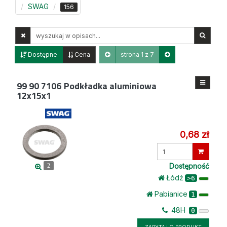
SWAG
156
Wyszukaj
w
opisach
Dostępne
Cena
strona 1 z 7
99 90 7106
Podkładka aluminiowa
12x15x1
0,68 zł
Wprowadź
ilość
Dostępność
2
Łódż
>6
Pabianice
1
48H
0