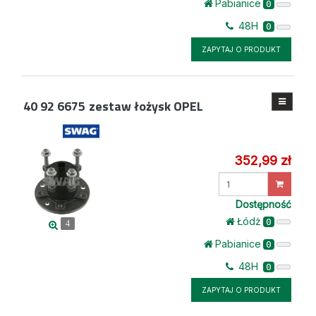
Pabianice
0
48H
0
ZAPYTAJ O PRODUKT
40 92 6675
zestaw łożysk OPEL
352,99 zł
Wprowadź
ilość
Dostępność
Łódż
0
4
Pabianice
0
48H
0
ZAPYTAJ O PRODUKT