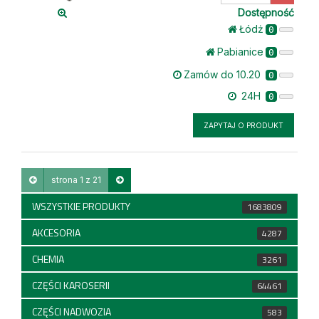
ilość
Dostępność
Łódż
0
Pabianice
0
Zamów do 10.20
0
24H
0
ZAPYTAJ O PRODUKT
strona 1 z 21
WSZYSTKIE PRODUKTY
1683809
AKCESORIA
4287
CHEMIA
3261
CZĘŚCI KAROSERII
64461
CZĘŚCI NADWOZIA
583