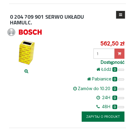
0 204 709 901
SERWO UKŁADU
HAMULC.
562,50 zł
Wprowadź
ilość
Dostępność
Łódż
0
Pabianice
0
Zamów do 10.20
0
24H
0
48H
0
ZAPYTAJ O PRODUKT