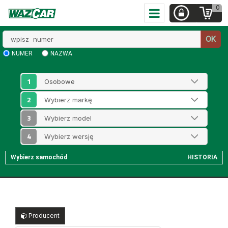
0
Wpisz
OK
numer
NUMER
NAZWA
1
2
3
4
Wybierz samochód
HISTORIA
Producent