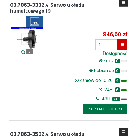
03.7863-3332.4
Serwo układu
hamulcowego (!)
946,60 zł
Wprowadź
ilość
2
Dostępność
Łódż
0
Pabianice
0
Zamów do 10.20
4
24H
6
48H
>6
ZAPYTAJ O PRODUKT
03.7863-3502.4
Serwo układu