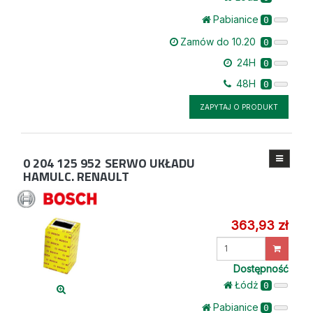
Pabianice
0
Zamów do 10.20
0
24H
0
48H
0
ZAPYTAJ O PRODUKT
0 204 125 952
SERWO UKŁADU
HAMULC. RENAULT
363,93 zł
Wprowadź
ilość
Dostępność
Łódż
0
Pabianice
0