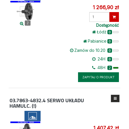
1 266,90 zł
Wprowadź
ilość
2
Dostępność
Łódż
0
Pabianice
0
Zamów do 10.20
0
24H
0
48H
2
ZAPYTAJ O PRODUKT
03.7863-4832.4
SERWO UKŁADU
HAMULC. (!)
1 407,42 zł