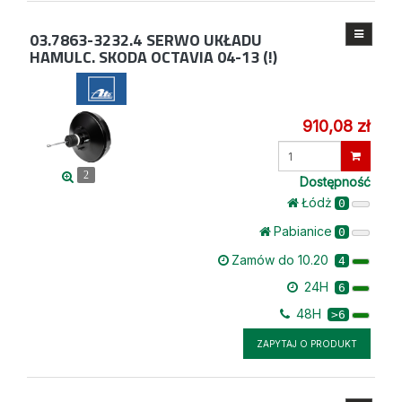
03.7863-3232.4
SERWO UKŁADU
HAMULC. SKODA OCTAVIA 04-13 (!)
910,08 zł
Wprowadź
ilość
2
Dostępność
Łódż
0
Pabianice
0
Zamów do 10.20
4
24H
6
48H
>6
ZAPYTAJ O PRODUKT