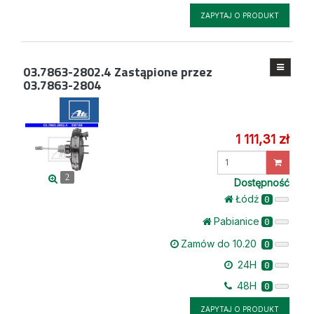
ZAPYTAJ O PRODUKT
03.7863-2802.4
Zastąpione przez
03.7863-2804
1 111,31 zł
Wprowadź
ilość
2
Dostępność
Łódż
0
Pabianice
0
Zamów do 10.20
0
24H
0
48H
0
ZAPYTAJ O PRODUKT