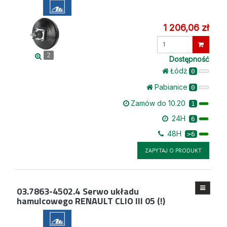
1 206,06 zł
Wprowadź
ilość
2
Dostępność
Łódż
0
Pabianice
0
Zamów do 10.20
1
24H
6
48H
>6
ZAPYTAJ O PRODUKT
03.7863-4502.4
Serwo układu
hamulcowego RENAULT CLIO III 05 (!)