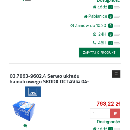
Dostępność
Łódż
0
Pabianice
0
Zamów do 10.20
0
24H
0
48H
0
ZAPYTAJ O PRODUKT
03.7863-9602.4
Serwo układu
hamulcowego SKODA OCTAVIA 04-
763,22 zł
Wprowadź
ilość
Dostępność
Łódż
0