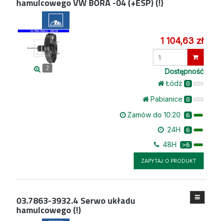
hamulcowego VW BORA -04 (+ESP) (!)
1 104,63 zł
Wprowadź
ilość
2
Dostępność
Łódż
0
Pabianice
0
Zamów do 10.20
6
24H
6
48H
>6
ZAPYTAJ O PRODUKT
03.7863-3932.4
Serwo układu
hamulcowego (!)