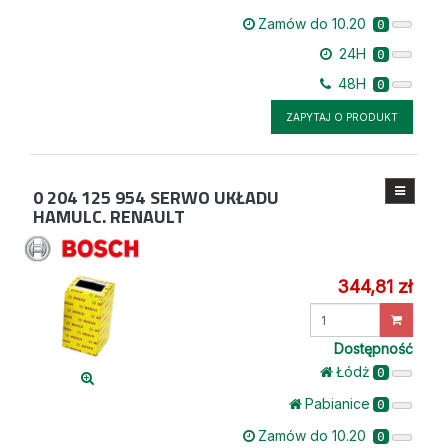
Zamów do 10.20
0
24H
0
48H
0
ZAPYTAJ O PRODUKT
0 204 125 954
SERWO UKŁADU
HAMULC. RENAULT
344,81 zł
Wprowadź
ilość
Dostępność
Łódż
0
Pabianice
0
Zamów do 10.20
0