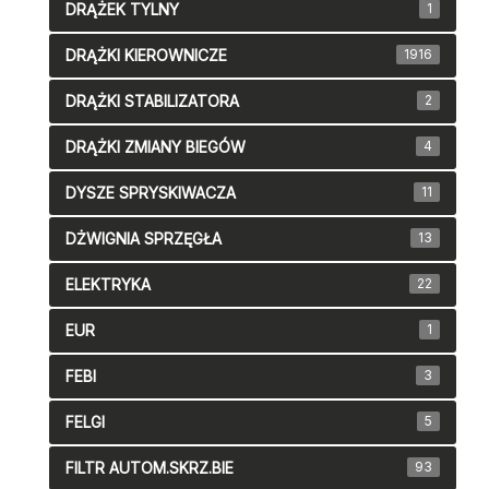
DRĄŻEK TYLNY
1
DRĄŻKI KIEROWNICZE
1916
DRĄŻKI STABILIZATORA
2
DRĄŻKI ZMIANY BIEGÓW
4
DYSZE SPRYSKIWACZA
11
DŻWIGNIA SPRZĘGŁA
13
ELEKTRYKA
22
EUR
1
FEBI
3
FELGI
5
FILTR AUTOM.SKRZ.BIE
93