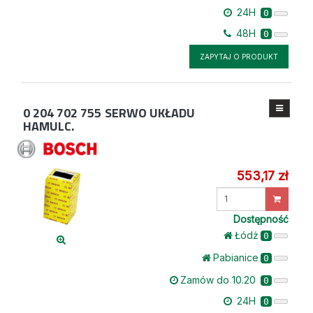
24H
0
48H
0
ZAPYTAJ O PRODUKT
0 204 702 755
SERWO UKŁADU
HAMULC.
553,17 zł
Wprowadź
ilość
Dostępność
Łódż
0
Pabianice
0
Zamów do 10.20
0
24H
0