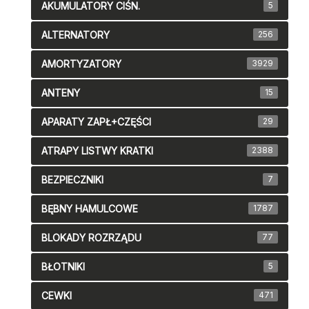
AKUMULATORY CIŚN.
5
ALTERNATORY
256
AMORTYZATORY
3929
ANTENY
15
APARATY ZAPŁ+CZĘŚCI
29
ATRAPY LISTWY KRATKI
2388
BEZPIECZNIKI
7
BĘBNY HAMULCOWE
1787
BLOKADY ROZRZĄDU
77
BŁOTNIKI
5
CEWKI
471