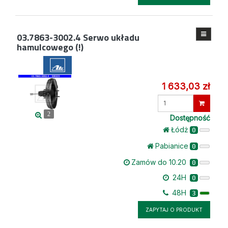
03.7863-3002.4
Serwo układu
hamulcowego (!)
1 633,03 zł
Wprowadź
ilość
2
Dostępność
Łódż
0
Pabianice
0
Zamów do 10.20
0
24H
0
48H
3
ZAPYTAJ O PRODUKT