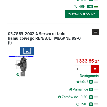
48H
>6
ZAPYTAJ O PRODUKT
03.7863-2002.4
Serwo układu
hamulcowego RENAULT MEGANE 99-0
(!)
1 333,65 zł
Wprowadź
ilość
2
Dostępność
Łódż
0
Pabianice
0
Zamów do 10.20
0
24H
0