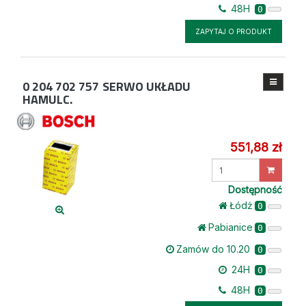
48H
0
ZAPYTAJ O PRODUKT
0 204 702 757
SERWO UKŁADU
HAMULC.
551,88 zł
Wprowadź
ilość
Dostępność
Łódż
0
Pabianice
0
Zamów do 10.20
0
24H
0
48H
0