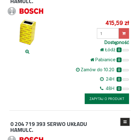
HAMULC.
415,59 zł
Wprowadź
ilość
Dostępność
Łódż
0
Pabianice
0
Zamów do 10.20
0
24H
0
48H
0
ZAPYTAJ O PRODUKT
0 204 719 393
SERWO UKŁADU
HAMULC.