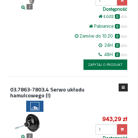
ilość
2
Dostępność
Łódż
0
Pabianice
0
Zamów do 10.20
0
24H
0
48H
0
ZAPYTAJ O PRODUKT
03.7863-7803.4
Serwo układu
hamulcowego (!)
943,29 zł
Wprowadź
ilość
2