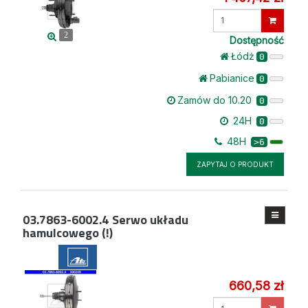
Wprowadź
ilość
2
Dostępność
Łódż
0
Pabianice
0
Zamów do 10.20
0
24H
0
48H
>6
ZAPYTAJ O PRODUKT
03.7863-6002.4
Serwo układu
hamulcowego (!)
660,58 zł
Wprowadź