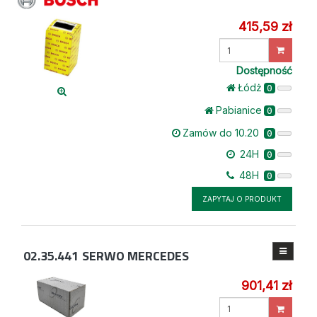
415,59 zł
Wprowadź
ilość
Dostępność
Łódż
0
Pabianice
0
Zamów do 10.20
0
24H
0
48H
0
ZAPYTAJ O PRODUKT
02.35.441
SERWO MERCEDES
901,41 zł
Wprowadź