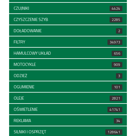
CZUJNIKI
4424
CZYSZCZENIE SZYB
2285
DOŁADOWANIE
2
FILTRY
34973
HAMULCOWY UKŁAD
656
MOTOCYKLE
909
ODZIEŻ
3
OGUMIENIE
101
OLEJE
2821
OŚWIETLENIE
41741
REKLAMA
34
SILNIKI I OSPRZĘT
128641