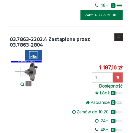
48H
1
ZAPYTAJ O PRODUKT
03.7863-2202.4
Zastąpione przez
03.7863-2804
1 197,16 zł
Wprowadź
ilość
2
Dostępność
Łódż
0
Pabianice
0
Zamów do 10.20
0
24H
0
48H
0