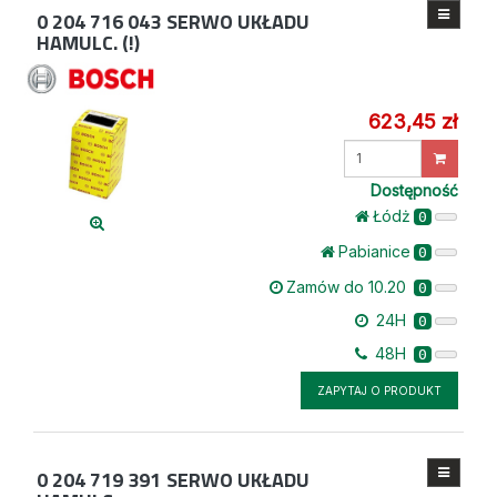
0 204 716 043
SERWO UKŁADU
HAMULC. (!)
623,45 zł
Wprowadź
ilość
Dostępność
Łódż
0
Pabianice
0
Zamów do 10.20
0
24H
0
48H
0
ZAPYTAJ O PRODUKT
0 204 719 391
SERWO UKŁADU