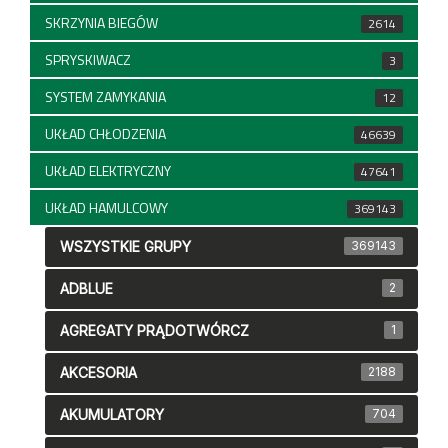
SKRZYNIA BIEGÓW
2614
SPRYSKIWACZ
3
SYSTEM ZAMYKANIA
12
UKŁAD CHŁODZENIA
46639
UKŁAD ELEKTRYCZNY
47641
UKŁAD HAMULCOWY
369143
WSZYSTKIE GRUPY
369143
ADBLUE
2
AGREGATY PRĄDOTWÓRCZ
1
AKCESORIA
2188
AKUMULATORY
704