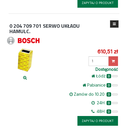
ZAPYTAJ O PRODUKT
0 204 709 701
SERWO UKŁADU
HAMULC.
610,51 zł
Wprowadź
ilość
Dostępność
Łódż
0
Pabianice
0
Zamów do 10.20
0
24H
0
48H
0
ZAPYTAJ O PRODUKT