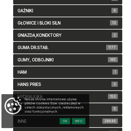
GAŹNIKI
9
GŁOWICE I BLOKI SILN
13
GNIAZDA,KONEKTORY
2
GUMA DR.STAB.
1177
GUMY, ODBOJNIKI
165
HAM
1
HANS PRIES
3
HYDRAULIKA
153
Nasza strona internetowa używa
plików cookies (tzw. ciasteczka) w
celach statystycznych, reklamowych
IM
5
oraz funkcjonalnych.
INNE
28646
OK
INFO