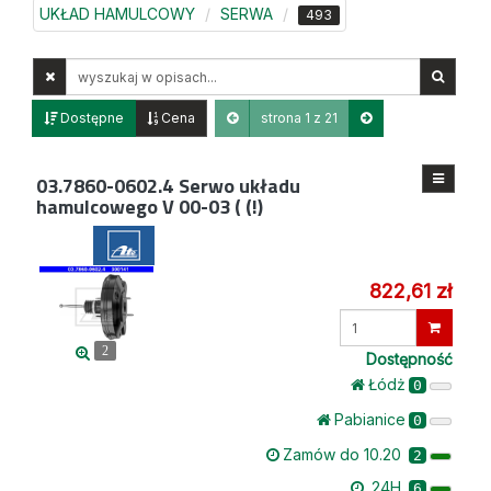
UKŁAD HAMULCOWY
SERWA
493
Wyszukaj
w
opisach
Dostępne
Cena
strona 1 z 21
03.7860-0602.4
Serwo układu
hamulcowego V 00-03 ( (!)
822,61 zł
Wprowadź
ilość
2
Dostępność
Łódż
0
Pabianice
0
Zamów do 10.20
2
24H
6