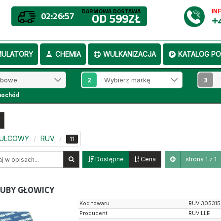
DARMOWA DOSTAWA
IN
02:26:56
OD 599ZŁ
+
MULATORY
CHEMIA
WULKANIZACJA
KATALOG PO
2
3
mochód
MULCOWY
RUV
11
Dostępne
Cena
strona 1 z 1
UBY GŁOWICY
Kod towaru
RUV 305315
Producent
RUVILLE