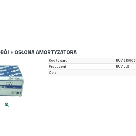
BÓJ + OSŁONA AMORTYZATORA
Kod towaru
RUV 815803
Producent
RUVILLE
Opis