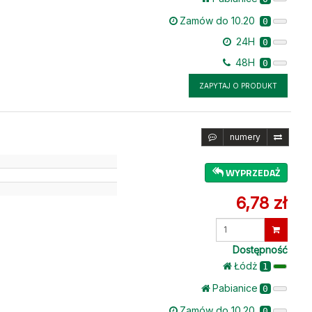
Zamów do 10.20
0
24H
0
48H
0
ZAPYTAJ O PRODUKT
numery
WYPRZEDAŻ
6,78 zł
Wprowadź
ilość
Dostępność
Łódż
1
Pabianice
0
Zamów do 10.20
0