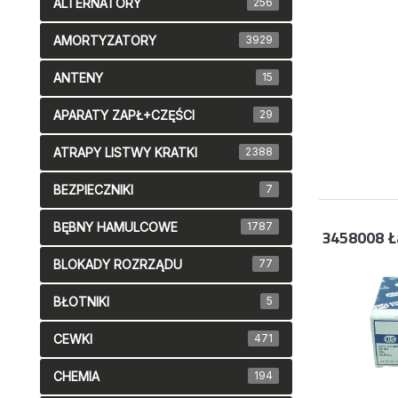
ALTERNATORY
256
AMORTYZATORY
3929
ANTENY
15
APARATY ZAPŁ+CZĘŚCI
29
ATRAPY LISTWY KRATKI
2388
BEZPIECZNIKI
7
BĘBNY HAMULCOWE
1787
3458008
Ł
BLOKADY ROZRZĄDU
77
BŁOTNIKI
5
CEWKI
471
CHEMIA
194