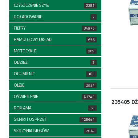
CZYSZCZENIE SZYB
2285
DOŁADOWANIE
2
FILTRY
34973
HAMULCOWY UKŁAD
656
MOTOCYKLE
909
ODZIEŻ
3
OGUMIENIE
101
OLEJE
2821
OŚWIETLENIE
41741
235405
DŹ
REKLAMA
34
SILNIKI I OSPRZĘT
128641
SKRZYNIA BIEGÓW
2614