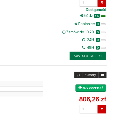
Wprowadź
ilość
Dostępność
Łódż
>6
Pabianice
0
Zamów do 10.20
0
24H
0
48H
0
ZAPYTAJ O PRODUKT
numery
3
WYPRZEDAŻ
806,26 zł
Wprowadź
ilość