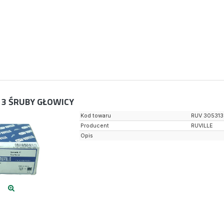
13
ŚRUBY GŁOWICY
Kod towaru
RUV 305313
Producent
RUVILLE
Opis