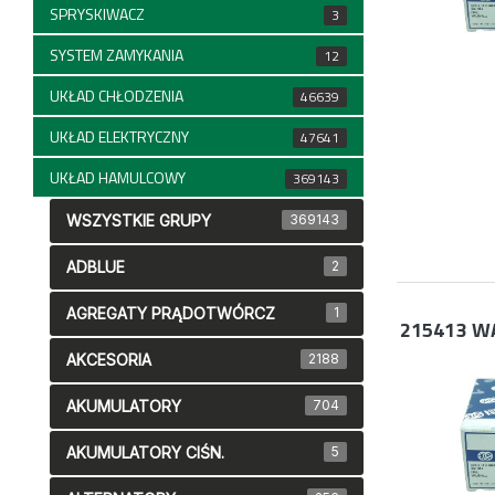
SPRYSKIWACZ
3
SYSTEM ZAMYKANIA
12
UKŁAD CHŁODZENIA
46639
UKŁAD ELEKTRYCZNY
47641
UKŁAD HAMULCOWY
369143
WSZYSTKIE GRUPY
369143
ADBLUE
2
AGREGATY PRĄDOTWÓRCZ
1
215413
WA
AKCESORIA
2188
AKUMULATORY
704
AKUMULATORY CIŚN.
5