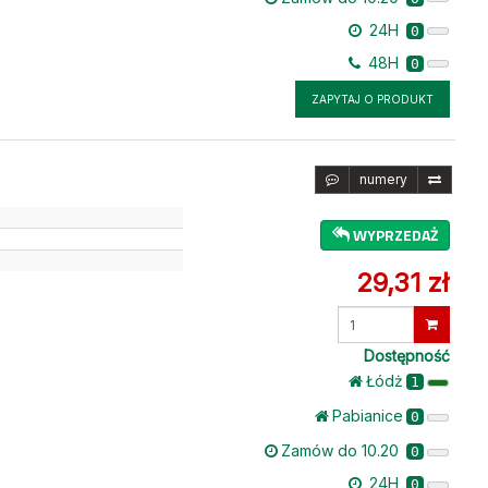
24H
0
48H
0
ZAPYTAJ O PRODUKT
numery
WYPRZEDAŻ
29,31 zł
Wprowadź
ilość
Dostępność
Łódż
1
Pabianice
0
Zamów do 10.20
0
24H
0