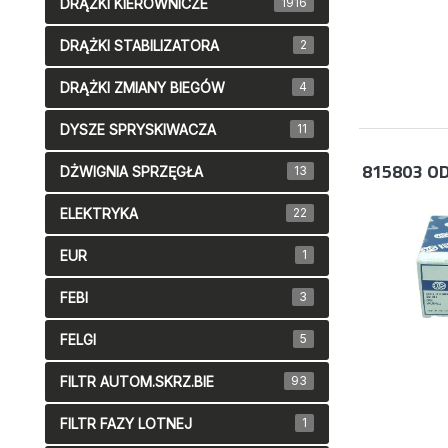
DRĄŻKI KIEROWNICZE
1916
DRĄŻKI STABILIZATORA
2
DRĄŻKI ZMIANY BIEGÓW
4
DYSZE SPRYSKIWACZA
11
815803
OD
DŻWIGNIA SPRZĘGŁA
13
ELEKTRYKA
22
EUR
1
FEBI
3
FELGI
5
FILTR AUTOM.SKRZ.BIE
93
FILTR FAZY LOTNEJ
1