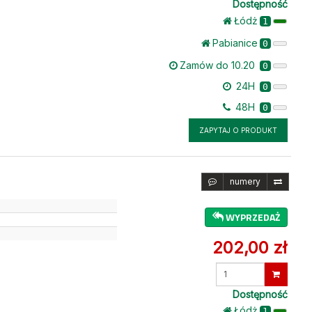
Dostępność
Łódż
1
Pabianice
0
Zamów do 10.20
0
24H
0
48H
0
ZAPYTAJ O PRODUKT
numery
WYPRZEDAŻ
202,00 zł
Wprowadź
ilość
Dostępność
Łódż
1