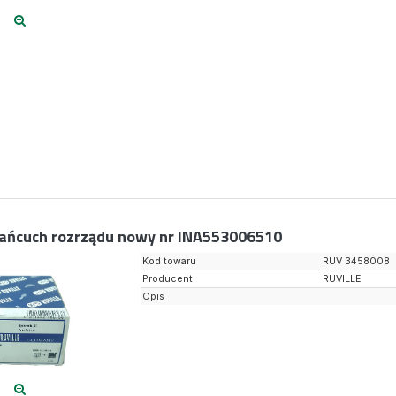
ańcuch rozrządu nowy nr INA553006510
Kod towaru
RUV 3458008
Producent
RUVILLE
Opis