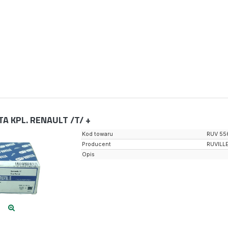
TA KPL. RENAULT /T/ +
Kod towaru
RUV 55
Producent
RUVILL
Opis