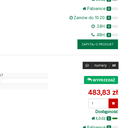
Pabianice
0
Zamów do 10.20
0
24H
0
48H
0
ZAPYTAJ O PRODUKT
numery
67
WYPRZEDAŻ
E
483,83 zł
Wprowadź
ilość
Dostępność
Łódż
1
Pabianice
0