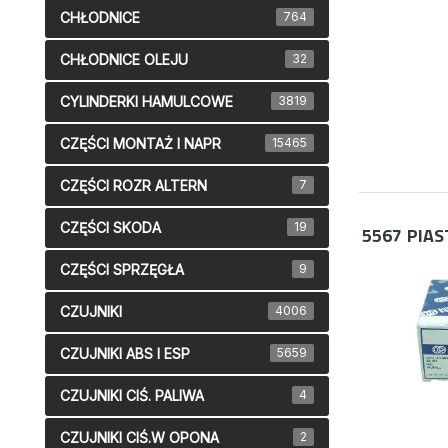
CHŁODNICE
764
CHŁODNICE OLEJU
32
CYLINDERKI HAMULCOWE
3819
CZĘŚCI MONTAŻ I NAPR
15465
CZĘŚCI ROZR ALTERN
7
CZĘŚCI SKODA
19
5567
PIAS
CZĘŚCI SPRZĘGŁA
9
CZUJNIKI
4006
CZUJNIKI ABS I ESP
5659
CZUJNIKI CIŚ. PALIWA
4
CZUJNIKI CIŚ.W OPONA
2