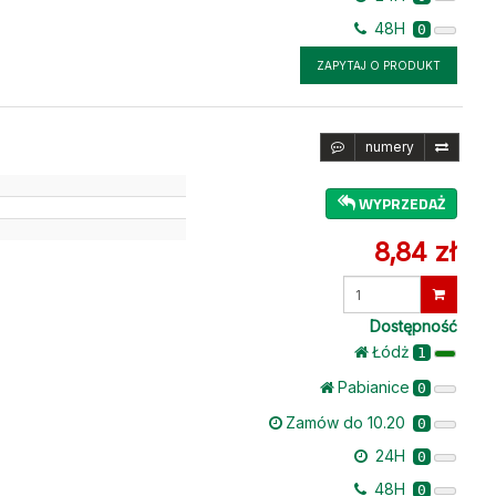
48H
0
ZAPYTAJ O PRODUKT
numery
1
WYPRZEDAŻ
8,84 zł
Wprowadź
ilość
Dostępność
Łódż
1
Pabianice
0
Zamów do 10.20
0
24H
0
48H
0