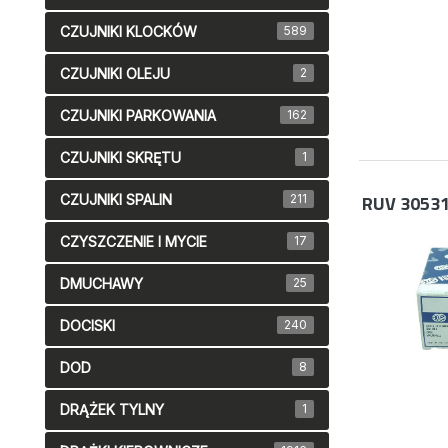
CZUJNIKI KLOCKÓW
589
CZUJNIKI OLEJU
2
CZUJNIKI PARKOWANIA
162
CZUJNIKI SKRĘTU
1
RUV 3053
CZUJNIKI SPALIN
211
CZYSZCZENIE I MYCIE
17
DMUCHAWY
25
DOCISKI
240
DOD
8
DRĄŻEK TYLNY
1