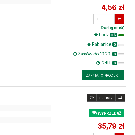
4,56 zł
Wprowadź
ilość
Dostępność
Łódż
>6
Pabianice
0
Zamów do 10.20
0
24H
0
ZAPYTAJ O PRODUKT
numery
WYPRZEDAŻ
35,79 zł