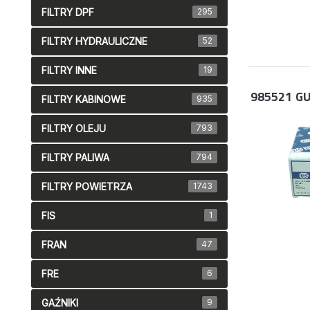
FILTRY DPF
295
FILTRY HYDRAULICZNE
52
FILTRY INNE
19
985521
GU
FILTRY KABINOWE
935
FILTRY OLEJU
793
FILTRY PALIWA
794
FILTRY POWIETRZA
1743
FIS
1
FRAN
47
FRE
6
GAŹNIKI
9