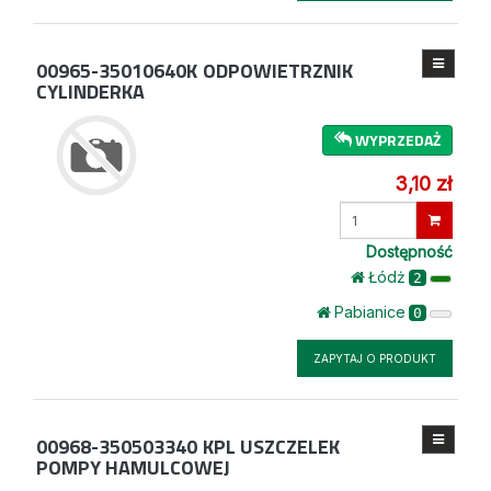
00965-35010640K
ODPOWIETRZNIK
CYLINDERKA
WYPRZEDAŻ
3,10 zł
Wprowadź
ilość
Dostępność
Łódż
2
Pabianice
0
ZAPYTAJ O PRODUKT
00968-350503340
KPL USZCZELEK
POMPY HAMULCOWEJ