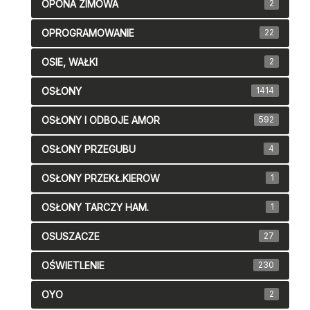
OPONA ZIMOWA
2
OPROGRAMOWANIE
22
OSIE, WAŁKI
2
OSŁONY
1414
OSŁONY I ODBOJE AMOR
592
OSŁONY PRZEGUBU
4
OSŁONY PRZEKŁ.KIEROW
1
OSŁONY TARCZY HAM.
1
OSUSZACZE
27
OŚWIETLENIE
230
OYO
2