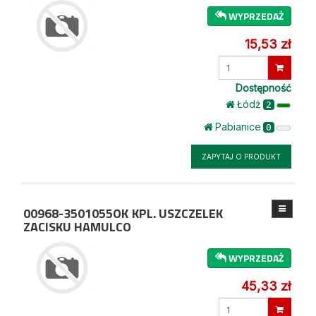
WYPRZEDAŻ
15,53 zł
Wprowadź
ilość
Dostępność
Łódż
2
Pabianice
0
ZAPYTAJ O PRODUKT
00968-3501055OK
KPL. USZCZELEK
ZACISKU HAMULCO
WYPRZEDAŻ
45,33 zł
Wprowadź