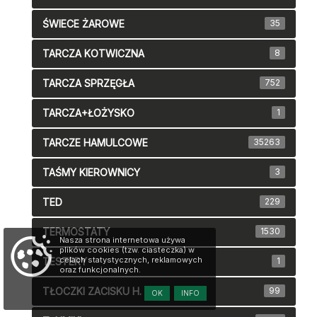
ŚWIECE ŻAROWE
35
TARCZA KOTWICZNA
8
TARCZA SPRZĘGŁA
752
TARCZA+ŁOŻYSKO
1
TARCZE HAMULCOWE
35263
TAŚMY KIEROWNICY
3
TED
229
TERMOSTATY
1530
Nasza strona internetowa używa
plików cookies (tzw. ciasteczka) w
celach statystycznych, reklamowych
TESTERY
1
oraz funkcjonalnych.
TŁOCZKI ZACISKU H.
99
OK
INFO