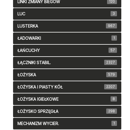
LINKI ZMIANY BIEGÓW
120
LUC
3
LUSTERKA
967
ŁADOWARKI
1
ŁAŃCUCHY
57
ŁĄCZNIKI STABIL.
2327
ŁOŻYSKA
579
ŁOŻYSKA I PIASTY KÓŁ
2207
ŁOŻYSKA IGIEŁKOWE
8
ŁOŻYSKO SPRZĘGŁA
298
MECHANIZM WYCIER.
1