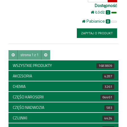
ilość
Dostępność
Łódż
1
Pabianice
0
ZAPYTAJ O PRODUKT
strona 1 z 1
WSZYSTKIE PRODUKTY
1683809
AKCESORIA
4287
CHEMIA
3261
CZĘŚCI KAROSERII
64461
CZĘŚCI NADWOZIA
583
CZUJNIKI
4424