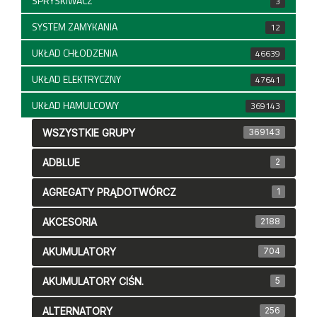
SPRYSKIWACZ
3
SYSTEM ZAMYKANIA
12
UKŁAD CHŁODZENIA
46639
UKŁAD ELEKTRYCZNY
47641
UKŁAD HAMULCOWY
369143
WSZYSTKIE GRUPY
369143
ADBLUE
2
AGREGATY PRĄDOTWÓRCZ
1
AKCESORIA
2188
AKUMULATORY
704
AKUMULATORY CIŚN.
5
ALTERNATORY
256