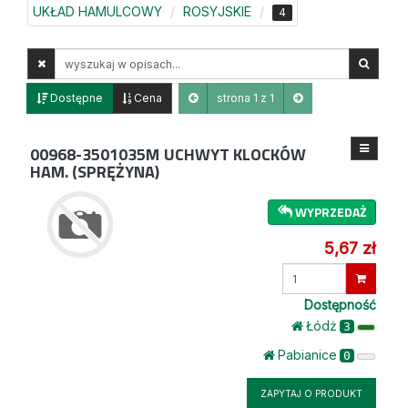
UKŁAD HAMULCOWY
ROSYJSKIE
4
Wyszukaj
w
opisach
Dostępne
Cena
strona 1 z 1
00968-3501035M
UCHWYT KLOCKÓW
HAM. (SPRĘŻYNA)
WYPRZEDAŻ
5,67 zł
Wprowadź
ilość
Dostępność
Łódż
3
Pabianice
0
ZAPYTAJ O PRODUKT