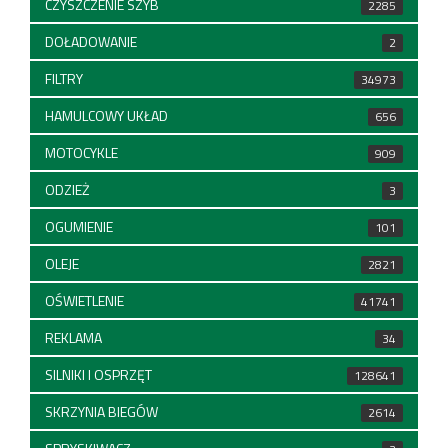
CZYSZCZENIE SZYB
2285
DOŁADOWANIE
2
FILTRY
34973
HAMULCOWY UKŁAD
656
MOTOCYKLE
909
ODZIEŻ
3
OGUMIENIE
101
OLEJE
2821
OŚWIETLENIE
41741
REKLAMA
34
SILNIKI I OSPRZĘT
128641
SKRZYNIA BIEGÓW
2614