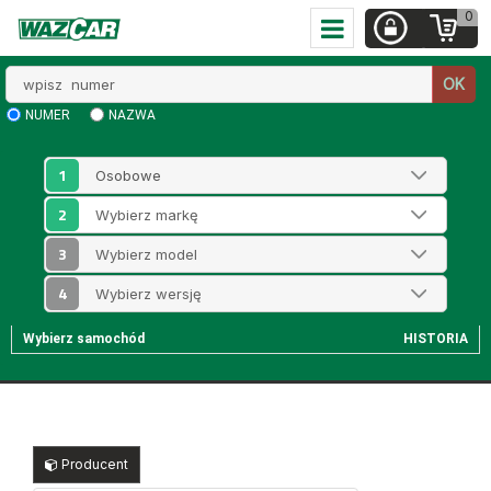
0
Wpisz
OK
numer
NUMER
NAZWA
1
2
3
4
Wybierz samochód
HISTORIA
Producent