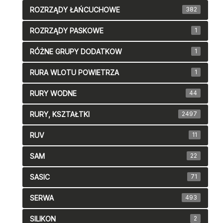
ROZRZĄDY ŁAŃCUCHOWE
382
ROZRZĄDY PASKOWE
1
RÓŻNE GRUPY DODATKOW
1
RURA WLOTU POWIETRZA
1
RURY WODNE
44
RURY, KSZTAŁTKI
2497
RUV
11
SAM
22
SASIC
71
SERWA
493
SILIKON
2