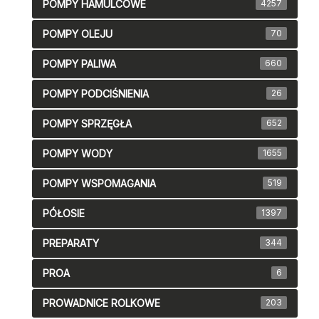
POMPY HAMULCOWE
4257
POMPY OLEJU
70
POMPY PALIWA
660
POMPY PODCIŚNIENIA
26
POMPY SPRZĘGŁA
652
POMPY WODY
1655
POMPY WSPOMAGANIA
519
PÓŁOSIE
1397
PREPARATY
344
PROA
6
PROWADNICE ROLKOWE
203