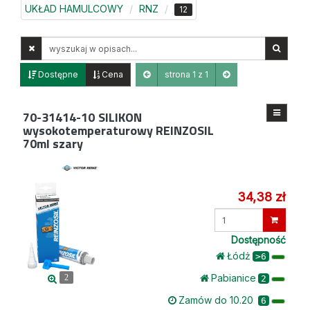
UKŁAD HAMULCOWY
RNZ
12
Wyszukaj
w
opisach
Dostępne
Cena
strona 1 z 1
70-31414-10
SILIKON
wysokotemperaturowy REINZOSIL
70ml szary
34,38 zł
Wprowadź
ilość
Dostępność
Łódż
>6
Pabianice
2
2
Zamów do 10.20
6