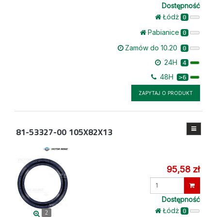
Dostępność
Łódż
0
Pabianice
0
Zamów do 10.20
0
24H
4
48H
>6
ZAPYTAJ O PRODUKT
81-53327-00
105X82X13
95,58 zł
Wprowadź
ilość
Dostępność
Łódż
0
2