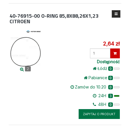
40-76915-00
O-RING 85,8X88,26X1,23
CITROEN
2,64 zł
Wprowadź
ilość
Dostępność
Łódż
0
2
Pabianice
0
Zamów do 10.20
0
24H
3
48H
0
ZAPYTAJ O PRODUKT