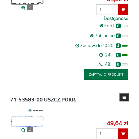
Wprowadź
2
ilość
Dostępność
Łódż
0
Pabianice
0
Zamów do 10.20
4
24H
6
48H
0
ZAPYTAJ O PRODUKT
71-53583-00
USZCZ.POKR.
49,64 zł
2
Wprowadź
ilość