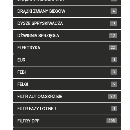
DRĄŻKI ZMIANY BIEGÓW
4
DYSZE SPRYSKIWACZA
11
DŻWIGNIA SPRZĘGŁA
13
ELEKTRYKA
22
EUR
1
FEBI
3
FELGI
5
FILTR AUTOM.SKRZ.BIE
93
FILTR FAZY LOTNEJ
1
FILTRY DPF
295