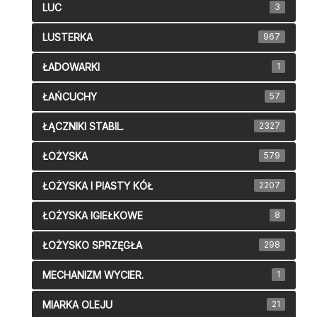
LUC
3
LUSTERKA
967
ŁADOWARKI
1
ŁAŃCUCHY
57
ŁĄCZNIKI STABIL.
2327
ŁOŻYSKA
579
ŁOŻYSKA I PIASTY KÓŁ
2207
ŁOŻYSKA IGIEŁKOWE
8
ŁOŻYSKO SPRZĘGŁA
298
MECHANIZM WYCIER.
1
MIARKA OLEJU
21