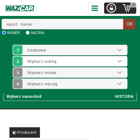
0
Wpisz
OK
numer
NUMER
NAZWA
1
2
3
4
Wybierz samochód
HISTORIA
Producent