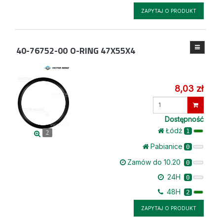
ZAPYTAJ O PRODUKT
40-76752-00
O-RING 47X55X4
8,03 zł
Wprowadź
ilość
Dostępność
Łódż
1
2
Pabianice
0
Zamów do 10.20
0
24H
0
48H
2
ZAPYTAJ O PRODUKT