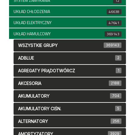
SYSTEM ZAMYKANIA
12
UKŁAD CHŁODZENIA
46638
UKŁAD ELEKTRYCZNY
47641
UKŁAD HAMULCOWY
369143
WSZYSTKIE GRUPY
369143
ADBLUE
2
AGREGATY PRĄDOTWÓRCZ
1
AKCESORIA
2188
AKUMULATORY
704
AKUMULATORY CIŚN.
5
ALTERNATORY
256
AMORTYZATORY
3929