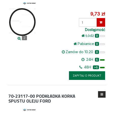
9,73 zł
Wprowadź
ilość
Dostępność
Łódż
0
2
Pabianice
0
Zamów do 10.20
0
24H
6
48H
>6
ZAPYTAJ O PRODUKT
70-23117-00
PODKŁADKA KORKA
SPUSTU OLEJU FORD