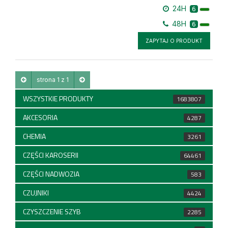
24H
6
48H
6
ZAPYTAJ O PRODUKT
strona 1 z 1
WSZYSTKIE PRODUKTY
1683807
AKCESORIA
4287
CHEMIA
3261
CZĘŚCI KAROSERII
64461
CZĘŚCI NADWOZIA
583
CZUJNIKI
4424
CZYSZCZENIE SZYB
2285