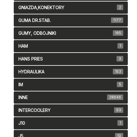
GNIAZDA,KONEKTORY
2
GUMA DR.STAB.
1177
GUMY, ODBOJNIKI
165
HAM
1
HANS PRIES
3
HYDRAULIKA
153
IM
5
INNE
28646
INTERCOOLERY
93
J10
1
J5
10