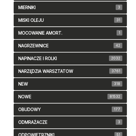
MIERNIKI
3
MISKI OLEJU
31
MOCOWANIE AMORT.
1
NAGRZEWNICE
42
NAPINACZE I ROLKI
2032
NARZĘDZIA WARSZTATOW
3761
NEW
318
NOWE
81532
OBUDOWY
177
ODMRAŻACZE
3
ODPOWIETRZNIKI
51