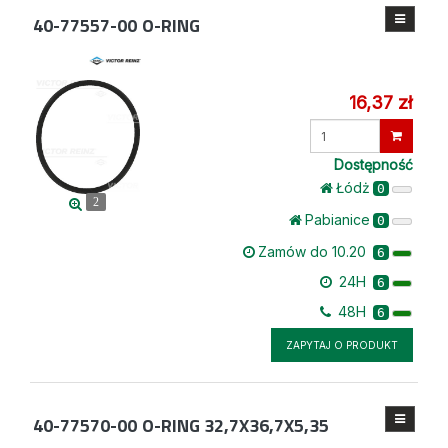
40-77557-00
O-RING
16,37 zł
Wprowadź
ilość
Dostępność
Łódż
0
2
Pabianice
0
Zamów do 10.20
6
24H
6
48H
6
ZAPYTAJ O PRODUKT
40-77570-00
O-RING 32,7X36,7X5,35