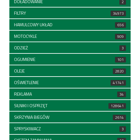
DOŁADOWANIE
2
FILTRY
34973
HAMULCOWY UKŁAD
656
MOTOCYKLE
909
ODZIEŻ
3
OGUMIENIE
101
OLEJE
2820
OŚWIETLENIE
41741
REKLAMA
34
SILNIKI I OSPRZĘT
128641
SKRZYNIA BIEGÓW
2614
SPRYSKIWACZ
3