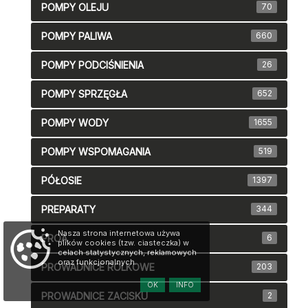
POMPY OLEJU
70
POMPY PALIWA
660
POMPY PODCIŚNIENIA
26
POMPY SPRZĘGŁA
652
POMPY WODY
1655
POMPY WSPOMAGANIA
519
PÓŁOSIE
1397
PREPARATY
344
Nasza strona internetowa używa
PROA
6
plików cookies (tzw. ciasteczka) w
celach statystycznych, reklamowych
oraz funkcjonalnych.
PROWADNICE ROLKOWE
203
OK
INFO
PROWADNICE ZACISKU
2