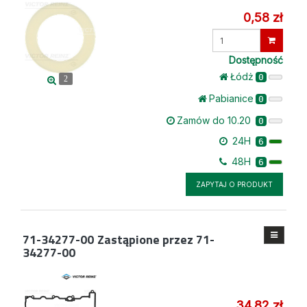
0,58 zł
Wprowadź
ilość
Dostępność
Łódż
0
2
Pabianice
0
Zamów do 10.20
0
24H
6
48H
6
ZAPYTAJ O PRODUKT
71-34277-00
Zastąpione przez 71-
34277-00
34,82 zł