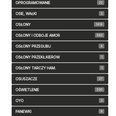
OPROGRAMOWANIE
22
OSIE, WAŁKI
2
OSŁONY
1414
OSŁONY I ODBOJE AMOR
592
OSŁONY PRZEGUBU
4
OSŁONY PRZEKŁ.KIEROW
1
OSŁONY TARCZY HAM.
1
OSUSZACZE
27
OŚWIETLENIE
230
OYO
2
PANEWKI
9