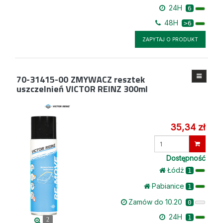
24H
6
48H
>6
ZAPYTAJ O PRODUKT
70-31415-00
ZMYWACZ resztek
uszczelnień VICTOR REINZ 300ml
35,34 zł
Wprowadź
ilość
Dostępność
Łódż
1
Pabianice
1
Zamów do 10.20
0
24H
1
2