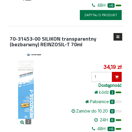
48H
>6
ZAPYTAJ O PRODUKT
70-31453-00
SILIKON transparentny
(bezbarwny) REINZOSIL-T 70ml
34,19 zł
Wprowadź
ilość
Dostępność
Łódż
1
Pabianice
0
Zamów do 10.20
0
24H
6
2
48H
>6