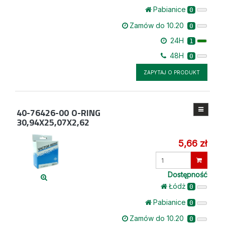
Pabianice
0
Zamów do 10.20
0
24H
1
48H
0
ZAPYTAJ O PRODUKT
40-76426-00
O-RING
30,94X25,07X2,62
5,66 zł
Wprowadź
ilość
Dostępność
Łódż
0
Pabianice
0
Zamów do 10.20
0