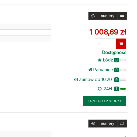
numery
1 008,69 zł
Wprowadź
ilość
Dostępność
Łódż
0
Pabianice
0
Zamów do 10.20
0
24H
1
ZAPYTAJ O PRODUKT
numery