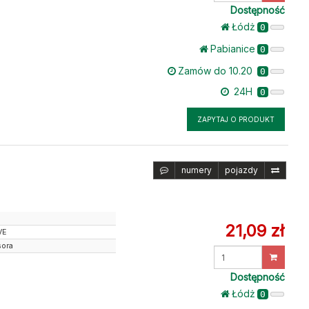
Dostępność
Łódż
0
Pabianice
0
Zamów do 10.20
0
24H
0
ZAPYTAJ O PRODUKT
numery
pojazdy
21,09 zł
VE
sora
Wprowadź
ilość
Dostępność
Łódż
0