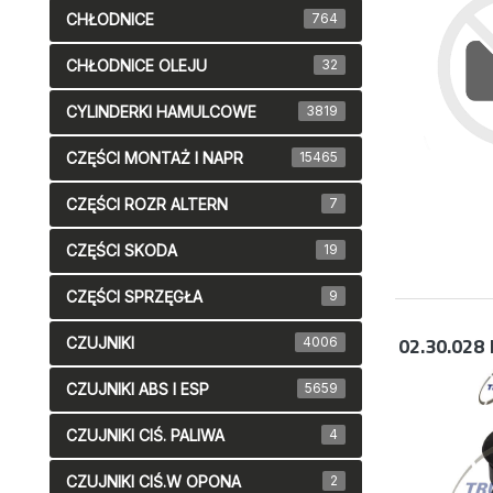
CHŁODNICE
764
CHŁODNICE OLEJU
32
CYLINDERKI HAMULCOWE
3819
CZĘŚCI MONTAŻ I NAPR
15465
CZĘŚCI ROZR ALTERN
7
CZĘŚCI SKODA
19
CZĘŚCI SPRZĘGŁA
9
02.30.028
CZUJNIKI
4006
CZUJNIKI ABS I ESP
5659
CZUJNIKI CIŚ. PALIWA
4
CZUJNIKI CIŚ.W OPONA
2