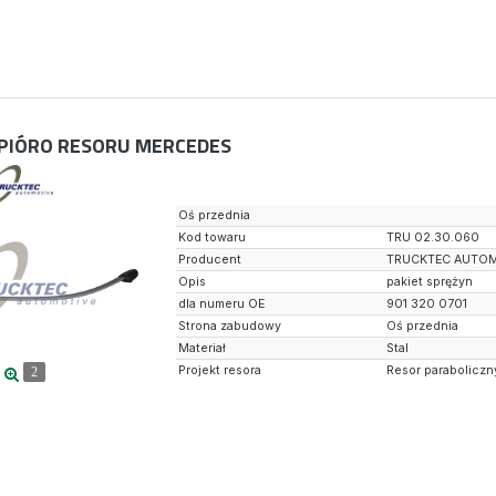
PIÓRO RESORU MERCEDES
Oś przednia
Kod towaru
TRU 02.30.060
Producent
TRUCKTEC AUTO
Opis
pakiet sprężyn
dla numeru OE
901 320 0701
Strona zabudowy
Oś przednia
Materiał
Stal
Projekt resora
Resor paraboliczn
2