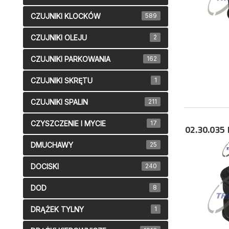
CZUJNIKI KLOCKÓW
589
CZUJNIKI OLEJU
2
CZUJNIKI PARKOWANIA
162
CZUJNIKI SKRĘTU
1
CZUJNIKI SPALIN
211
CZYSZCZENIE I MYCIE
17
02.30.035
DMUCHAWY
25
DOCISKI
240
DOD
8
DRĄŻEK TYLNY
1