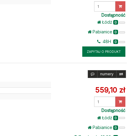
Wprowadź
ilość
Dostępność
Łódż
0
Pabianice
0
48H
0
ZAPYTAJ O PRODUKT
numery
559,10 zł
Wprowadź
ilość
Dostępność
Łódż
0
Pabianice
0