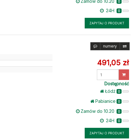
Zamów do 10.20
0
24H
0
ZAPYTAJ O PRODUKT
numery
491,05 zł
Wprowadź
ilość
Dostępność
Łódż
0
Pabianice
0
Zamów do 10.20
0
24H
0
ZAPYTAJ O PRODUKT