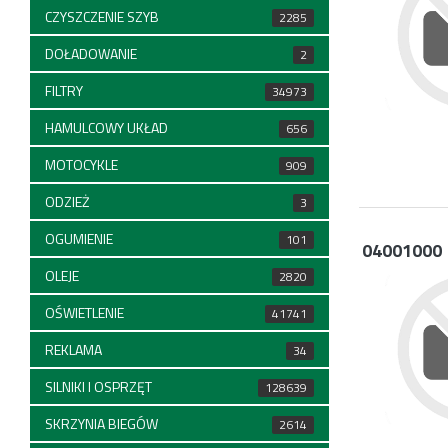
CZYSZCZENIE SZYB
2285
DOŁADOWANIE
2
FILTRY
34973
HAMULCOWY UKŁAD
656
MOTOCYKLE
909
ODZIEŻ
3
OGUMIENIE
101
04001000
OLEJE
2820
OŚWIETLENIE
41741
REKLAMA
34
SILNIKI I OSPRZĘT
128639
SKRZYNIA BIEGÓW
2614