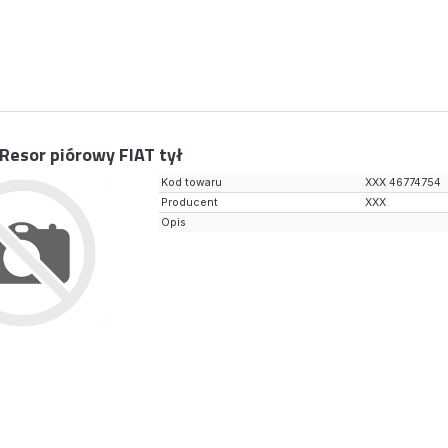
Resor piórowy FIAT tył
Kod towaru
XXX 46774754
Producent
XXX
Opis