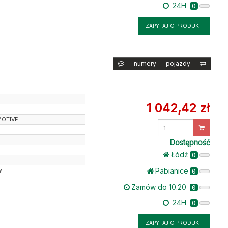
24H
0
ZAPYTAJ O PRODUKT
numery
pojazdy
1 042,42 zł
MOTIVE
Wprowadź
ilość
Dostępność
Łódż
0
Pabianice
y
0
Zamów do 10.20
0
24H
0
ZAPYTAJ O PRODUKT