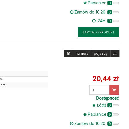
Pabianice
0
Zamów do 10.20
0
24H
0
ZAPYTAJ O PRODUKT
numery
pojazdy
20,44 zł
VE
sora
Wprowadź
ilość
Dostępność
Łódż
0
Pabianice
0
Zamów do 10.20
0