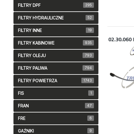
FILTRY DPF
295
FILTRY HYDRAULICZNE
52
FILTRY INNE
19
02.30.060
FILTRY KABINOWE
935
FILTRY OLEJU
793
FILTRY PALIWA
794
FILTRY POWIETRZA
1743
FIS
1
FRAN
47
FRE
6
GAŹNIKI
9