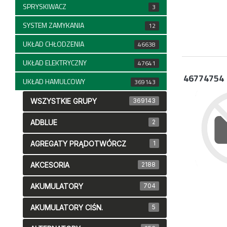
SPRYSKIWACZ
3
SYSTEM ZAMYKANIA
12
UKŁAD CHŁODZENIA
46638
UKŁAD ELEKTRYCZNY
47641
46774754
UKŁAD HAMULCOWY
369143
WSZYSTKIE GRUPY
369143
ADBLUE
2
AGREGATY PRĄDOTWÓRCZ
1
AKCESORIA
2188
AKUMULATORY
704
AKUMULATORY CIŚN.
5