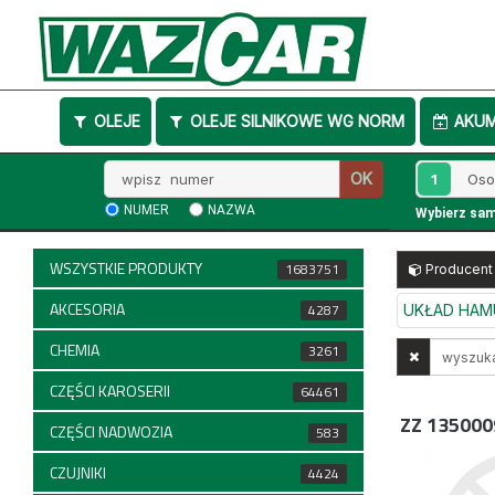
OLEJE
OLEJE SILNIKOWE WG NORM
AKU
Wpisz
1
OK
numer
NUMER
NAZWA
Wybierz sa
WSZYSTKIE PRODUKTY
1683751
Producent
AKCESORIA
4287
UKŁAD HA
CHEMIA
Wyszukaj
3261
w
CZĘŚCI KAROSERII
64461
opisach
ZZ 135000
CZĘŚCI NADWOZIA
583
CZUJNIKI
4424