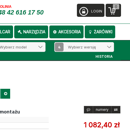
0
FOLINIA
48 42 616 17 50
LOGIN
LCAR
NARZĘDZIA
AKCESORIA
ŻARÓWKI
4
HISTORIA
numery
emontażu
1 082,40 zł