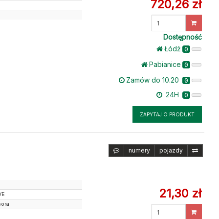
720,26 zł
Wprowadź
ilość
Dostępność
Łódż
0
Pabianice
0
Zamów do 10.20
0
24H
0
ZAPYTAJ O PRODUKT
numery
pojazdy
21,30 zł
VE
sora
Wprowadź
ilość