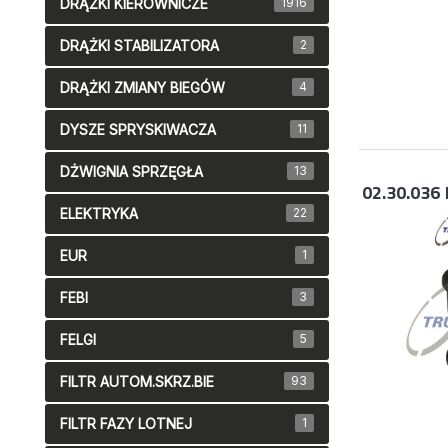
DRĄŻKI KIEROWNICZE
1916
DRĄŻKI STABILIZATORA
2
DRĄŻKI ZMIANY BIEGÓW
4
DYSZE SPRYSKIWACZA
11
DŻWIGNIA SPRZĘGŁA
13
02.30.036
ELEKTRYKA
22
EUR
1
FEBI
3
FELGI
5
FILTR AUTOM.SKRZ.BIE
93
FILTR FAZY LOTNEJ
1