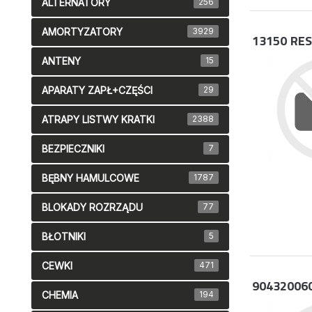
ALTERNATORY
256
AMORTYZATORY
3929
13150
RES
ANTENY
15
APARATY ZAPŁ+CZĘŚCI
29
ATRAPY LISTWY KRATKI
2388
BEZPIECZNIKI
7
BĘBNY HAMULCOWE
1787
BLOKADY ROZRZĄDU
77
BŁOTNIKI
5
CEWKI
471
90432006
CHEMIA
194