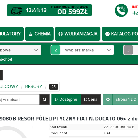
DARMOWA DOSTAWA
IN
12:41:12
OD 599ZŁ
+
MULATORY
CHEMIA
WULKANIZACJA
KATALOG PO
2
3
mochód
MULCOWY
RESORY
25
Dostępne
Cena
strona 1 z 2
9080 B
RESOR PÓŁELIPTYCZNY FIAT N. DUCATO 06> z d
Kod towaru
ZZ 1350009080 B
Producent
FIAT