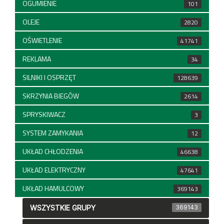
OGUMIENIE
101
OLEJE
2820
OŚWIETLENIE
41741
REKLAMA
34
SILNIKI I OSPRZĘT
128639
SKRZYNIA BIEGÓW
2614
SPRYSKIWACZ
3
SYSTEM ZAMYKANIA
12
UKŁAD CHŁODZENIA
46638
UKŁAD ELEKTRYCZNY
47641
UKŁAD HAMULCOWY
369143
WSZYSTKIE GRUPY
369143