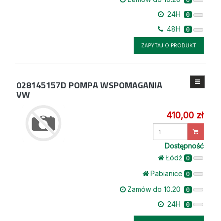
24H
0
48H
0
ZAPYTAJ O PRODUKT
028145157D
POMPA WSPOMAGANIA
VW
410,00 zł
Wprowadź
ilość
Dostępność
Łódż
0
Pabianice
0
Zamów do 10.20
0
24H
0