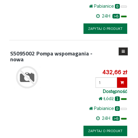
Pabianice
0
24H
>6
ZAPYTAJ O PRODUKT
S5095002
Pompa wspomagania -
nowa
432,66 zł
Wprowadź
ilość
Dostępność
Łódż
1
Pabianice
0
24H
>6
ZAPYTAJ O PRODUKT