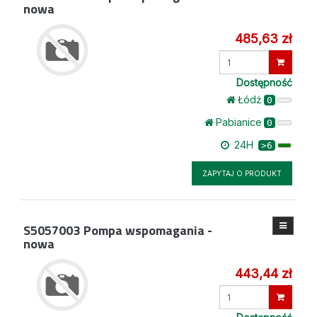
nowa
485,63 zł
Wprowadź
ilość
Dostępność
Łódż
0
Pabianice
0
24H
>6
ZAPYTAJ O PRODUKT
S5057003
Pompa wspomagania -
nowa
443,44 zł
Wprowadź
ilość