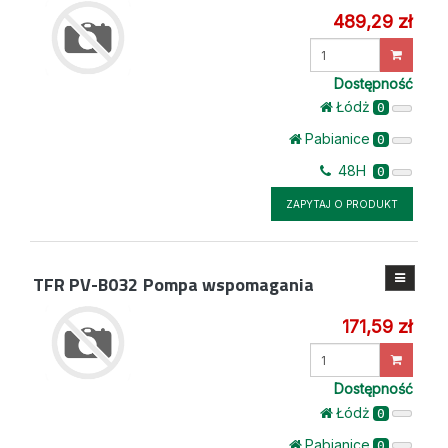
489,29 zł
Wprowadź
ilość
Dostępność
Łódż
0
Pabianice
0
48H
0
ZAPYTAJ O PRODUKT
TFR PV-B032
Pompa wspomagania
171,59 zł
Wprowadź
ilość
Dostępność
Łódż
0
Pabianice
0