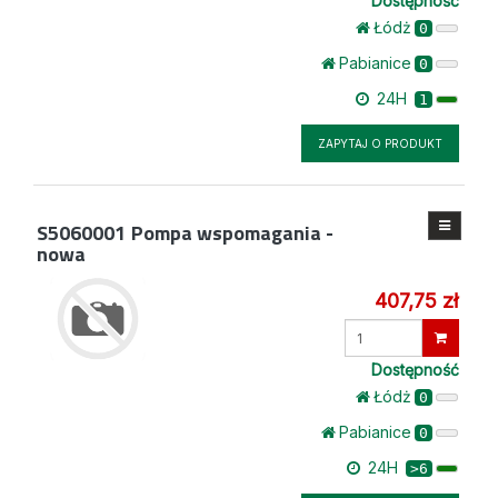
Dostępność
Łódż
0
Pabianice
0
24H
1
ZAPYTAJ O PRODUKT
S5060001
Pompa wspomagania -
nowa
407,75 zł
Wprowadź
ilość
Dostępność
Łódż
0
Pabianice
0
24H
>6