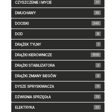
CZYSZCZENIE I MYCIE
17
DMUCHAWY
25
DOCISKI
240
DOD
8
DRĄŻEK TYLNY
1
DRĄŻKI KIEROWNICZE
1916
DRĄŻKI STABILIZATORA
2
DRĄŻKI ZMIANY BIEGÓW
4
DYSZE SPRYSKIWACZA
11
DŻWIGNIA SPRZĘGŁA
13
ELEKTRYKA
22