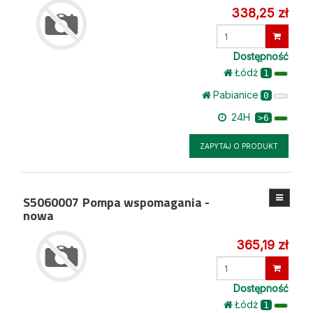
338,25 zł
Wprowadź
ilość
Dostępność
Łódż
1
Pabianice
0
24H
>6
ZAPYTAJ O PRODUKT
S5060007
Pompa wspomagania -
nowa
365,19 zł
Wprowadź
ilość
Dostępność
Łódż
1