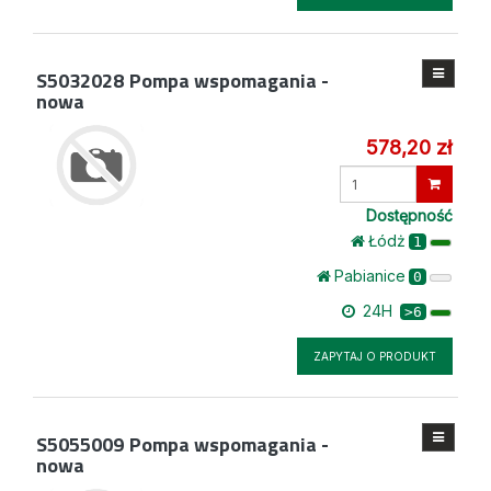
S5032028
Pompa wspomagania -
nowa
578,20 zł
Wprowadź
ilość
Dostępność
Łódż
1
Pabianice
0
24H
>6
ZAPYTAJ O PRODUKT
S5055009
Pompa wspomagania -
nowa