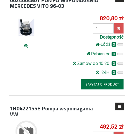
0024664801
POMPA WSPOMAGANIA
MERCEDES VITO 96-03
820,80 zł
Wprowadź
ilość
Dostępność
Łódż
0
Pabianice
0
Zamów do 10.20
0
24H
0
ZAPYTAJ O PRODUKT
1H0422155E
Pompa wspomagania
VW
492,52 zł