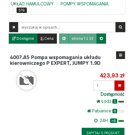
UKŁAD HAMULCOWY
POMPY WSPOMAGANIA
519
Wyszukaj
w
opisach
Dostępne
Cena
strona 1 z 22
4007.A5
Pompa wspomagania układu
kierowniczego P EXPERT, JUMPY 1.9D
423,93 zł
Wprowadź
ilość
Dostępność
Łódż
1
Pabianice
0
24H
>6
ZAPYTAJ O PRODUKT