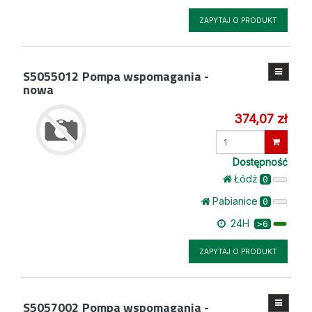
ZAPYTAJ O PRODUKT
S5055012
Pompa wspomagania -
nowa
374,07 zł
Wprowadź
ilość
Dostępność
Łódż
0
Pabianice
0
24H
>6
ZAPYTAJ O PRODUKT
S5057002
Pompa wspomagania -