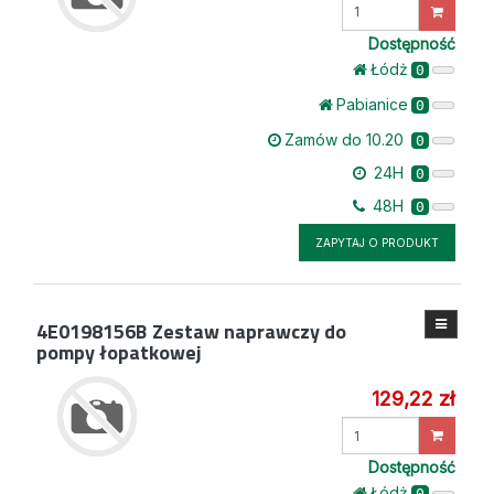
Wprowadź
ilość
Dostępność
Łódż
0
Pabianice
0
Zamów do 10.20
0
24H
0
48H
0
ZAPYTAJ O PRODUKT
4E0198156B
Zestaw naprawczy do
pompy łopatkowej
129,22 zł
Wprowadź
ilość
Dostępność
Łódż
0