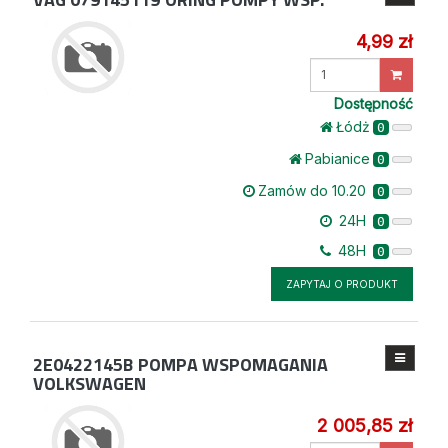
4,99 zł
Wprowadź
ilość
Dostępność
Łódż
0
Pabianice
0
Zamów do 10.20
0
24H
0
48H
0
ZAPYTAJ O PRODUKT
2E0422145B
POMPA WSPOMAGANIA
VOLKSWAGEN
2 005,85 zł