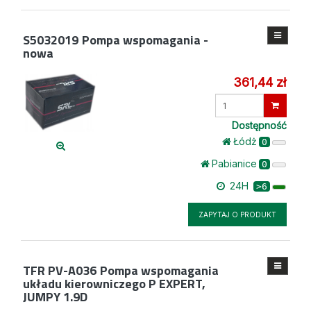
S5032019
Pompa wspomagania -
nowa
361,44 zł
Wprowadź
ilość
Dostępność
Łódż
0
Pabianice
0
24H
>6
ZAPYTAJ O PRODUKT
TFR PV-A036
Pompa wspomagania
układu kierowniczego P EXPERT,
JUMPY 1.9D