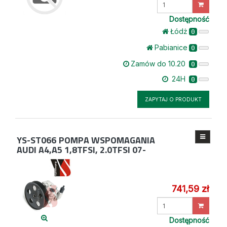
Wprowadź
ilość
Dostępność
Łódż
0
Pabianice
0
Zamów do 10.20
0
24H
0
ZAPYTAJ O PRODUKT
YS-ST066
POMPA WSPOMAGANIA
AUDI A4,A5 1,8TFSI, 2.0TFSI 07-
741,59 zł
Wprowadź
ilość
Dostępność