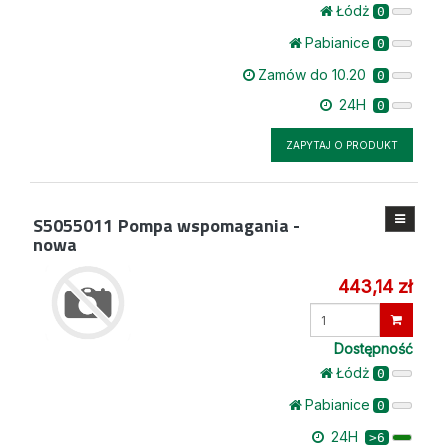
Łódż
0
Pabianice
0
Zamów do 10.20
0
24H
0
ZAPYTAJ O PRODUKT
S5055011
Pompa wspomagania -
nowa
443,14 zł
Wprowadź
ilość
Dostępność
Łódż
0
Pabianice
0
24H
>6