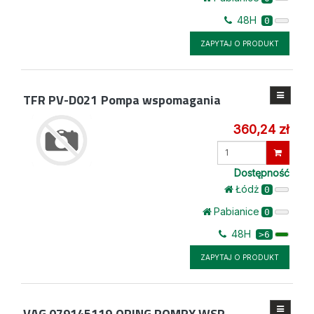
48H
0
ZAPYTAJ O PRODUKT
TFR PV-D021
Pompa wspomagania
360,24 zł
Wprowadź
ilość
Dostępność
Łódż
0
Pabianice
0
48H
>6
ZAPYTAJ O PRODUKT
VAG 079145119
ORING POMPY WSP.