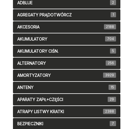
ADBLUE
2
AGREGATY PRĄDOTWÓRCZ
1
AKCESORIA
2188
AKUMULATORY
704
AKUMULATORY CIŚN.
5
ALTERNATORY
256
AMORTYZATORY
3929
ANTENY
15
APARATY ZAPŁ+CZĘŚCI
29
ATRAPY LISTWY KRATKI
2388
BEZPIECZNIKI
7