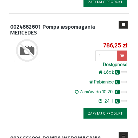
ZAPYTAJ O PRODUKT
0024662601
Pompa wspomagania
MERCEDES
786,25 zł
Wprowadź
ilość
Dostępność
Łódż
0
Pabianice
0
Zamów do 10.20
0
24H
0
ZAPYTAJ O PRODUKT