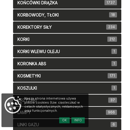
KOŃCÓWKI DRĄŻKA
1737
KORBOWODY, TŁOKI
18
KOREKTORY SIŁY
234
KORKI
212
KORKI WLEWU OLEJU
1
KORONKA ABS
1
KOSMETYKI
171
KOSZULKI
1
Nasza strona internetowa używa
KRZYŻAKI
37
plików cookies (tzw. ciasteczka) w
celach statystycznych, reklamowych
oraz funkcjonalnych.
LAMPY
966
OK
INFO
LINKI GAZU
6