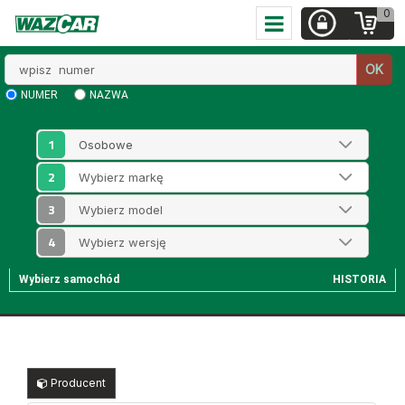
0
Wpisz
OK
numer
NUMER
NAZWA
1
2
3
4
Wybierz samochód
HISTORIA
Producent