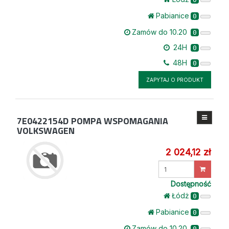
Pabianice
0
Zamów do 10.20
0
24H
0
48H
0
ZAPYTAJ O PRODUKT
7E0422154D
POMPA WSPOMAGANIA
VOLKSWAGEN
2 024,12 zł
Wprowadź
ilość
Dostępność
Łódż
0
Pabianice
0
Zamów do 10.20
0