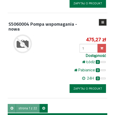
ZAPYTAJ O PRODUKT
S5060004
Pompa wspomagania -
nowa
475,27 zł
Wprowadź
ilość
Dostępność
Łódż
0
Pabianice
0
24H
0
ZAPYTAJ O PRODUKT
strona 1 z 22