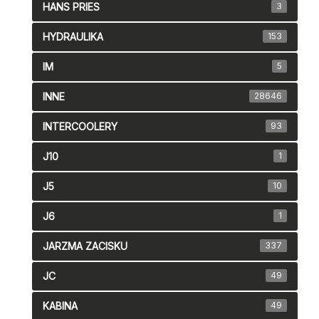
HANS PRIES
3
HYDRAULIKA
153
IM
5
INNE
28646
INTERCOOLERY
93
J10
1
J5
10
J6
1
JARZMA ZACISKU
337
JC
49
KABINA
49