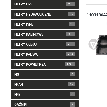
FILTRY DPF
295
11031804
FILTRY HYDRAULICZNE
52
FILTRY INNE
19
FILTRY KABINOWE
935
FILTRY OLEJU
793
FILTRY PALIWA
794
FILTRY POWIETRZA
1743
FIS
1
FRAN
47
FRE
6
GAŹNIKI
9