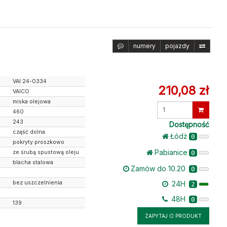
numery
pojazdy
VAI 24-0334
210,08 zł
VAICO
miska olejowa
Wprowadź
460
ilość
243
Dostępność
część dolna
Łódż
0
pokryty proszkowo
Pabianice
ze śrubą spustową oleju
0
blacha stalowa
Zamów do 10.20
0
bez uszczelnienia
24H
2
48H
0
139
w
ZAPYTAJ O PRODUKT