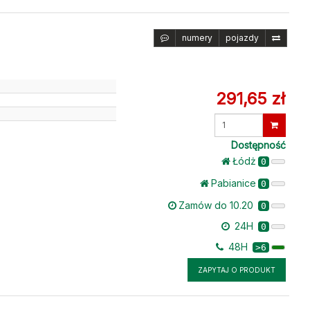
numery
pojazdy
291,65 zł
Wprowadź
ilość
Dostępność
Łódż
0
Pabianice
0
Zamów do 10.20
0
24H
0
48H
>6
ZAPYTAJ O PRODUKT