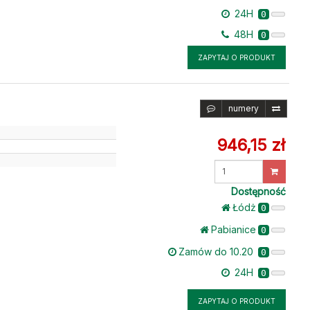
24H
0
48H
0
ZAPYTAJ O PRODUKT
numery
946,15 zł
Wprowadź
ilość
Dostępność
Łódż
0
Pabianice
0
Zamów do 10.20
0
24H
0
ZAPYTAJ O PRODUKT