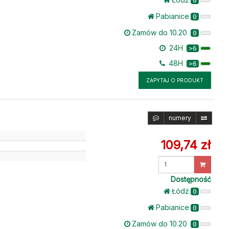
0
Pabianice
0
Zamów do 10.20
0
24H
>6
48H
>6
ZAPYTAJ O PRODUKT
numery
109,74 zł
Wprowadź
ilość
Dostępność
Łódż
0
Pabianice
0
Zamów do 10.20
0