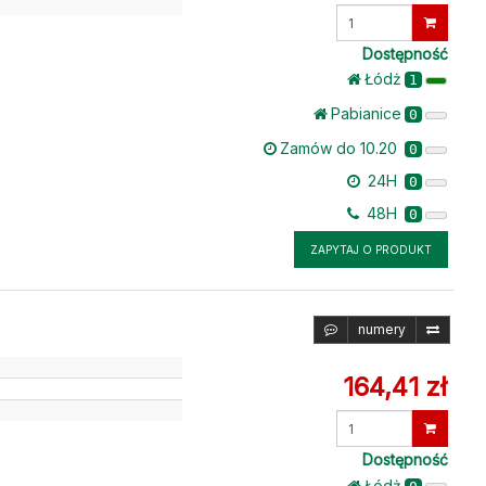
Wprowadź
ilość
Dostępność
Łódż
1
Pabianice
0
Zamów do 10.20
0
24H
0
48H
0
ZAPYTAJ O PRODUKT
numery
164,41 zł
Wprowadź
ilość
Dostępność
Łódż