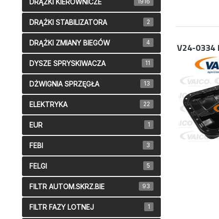
DRĄŻKI KIEROWNICZE
1916
DRĄŻKI STABILIZATORA
2
DRĄŻKI ZMIANY BIEGÓW
4
V24-0334
DYSZE SPRYSKIWACZA
11
DŻWIGNIA SPRZĘGŁA
13
ELEKTRYKA
22
EUR
1
FEBI
3
FELGI
5
FILTR AUTOM.SKRZ.BIE
93
FILTR FAZY LOTNEJ
1