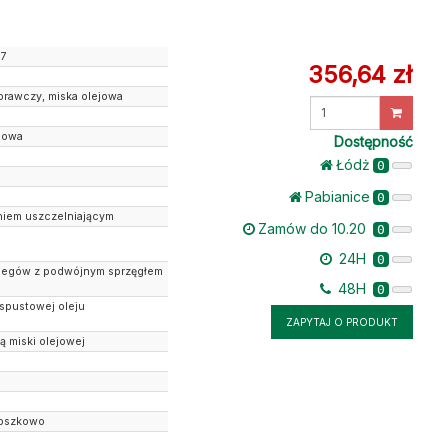
37
356,64 zł
prawczy, miska olejowa
Wprowadź
ilość
alowa
Dostępność
Łódż
0
Pabianice
0
eniem uszczelniającym
Zamów do 10.20
0
24H
0
biegów z podwójnym sprzęgłem
a
48H
0
 spustowej oleju
ZAPYTAJ O PRODUKT
ą miski olejowej
roszkowo