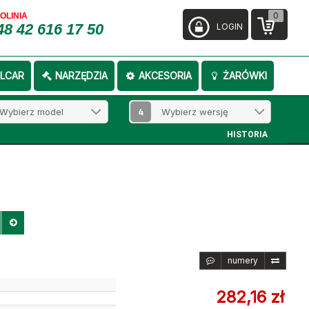
0
FOLINIA
48 42 616 17 50
LOGIN
LCAR
NARZĘDZIA
AKCESORIA
ŻARÓWKI
4
HISTORIA
numery
282,16 zł