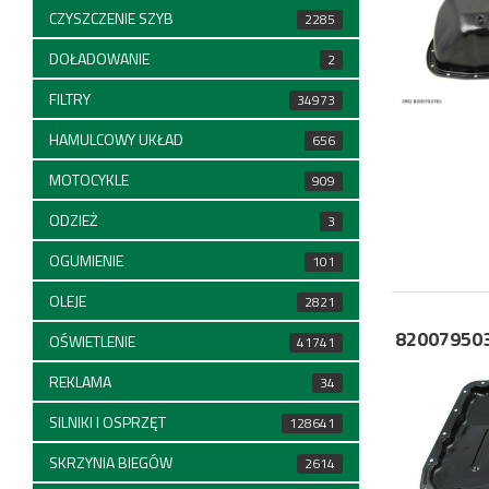
CZYSZCZENIE SZYB
2285
DOŁADOWANIE
2
FILTRY
34973
HAMULCOWY UKŁAD
656
MOTOCYKLE
909
ODZIEŻ
3
OGUMIENIE
101
OLEJE
2821
82007950
OŚWIETLENIE
41741
REKLAMA
34
SILNIKI I OSPRZĘT
128641
SKRZYNIA BIEGÓW
2614