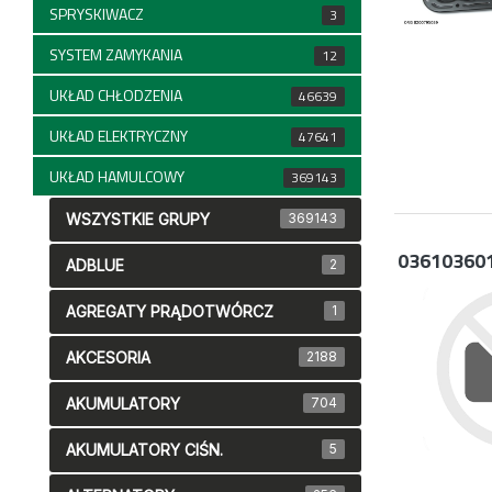
SPRYSKIWACZ
3
SYSTEM ZAMYKANIA
12
UKŁAD CHŁODZENIA
46639
UKŁAD ELEKTRYCZNY
47641
UKŁAD HAMULCOWY
369143
WSZYSTKIE GRUPY
369143
03610360
ADBLUE
2
AGREGATY PRĄDOTWÓRCZ
1
AKCESORIA
2188
AKUMULATORY
704
AKUMULATORY CIŚN.
5