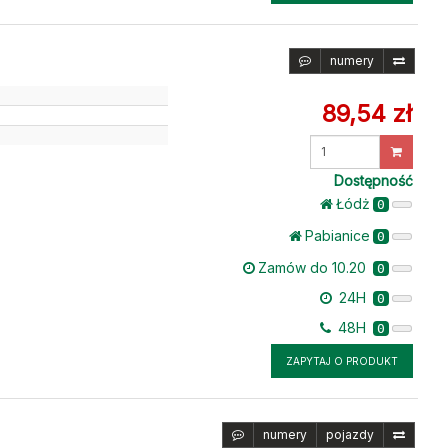
numery
89,54 zł
Wprowadź
ilość
Dostępność
Łódż
0
Pabianice
0
Zamów do 10.20
0
24H
0
48H
0
ZAPYTAJ O PRODUKT
numery
pojazdy