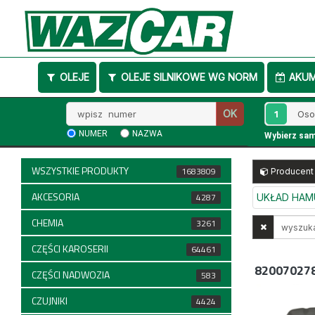
OLEJE
OLEJE SILNIKOWE WG NORM
AKU
Wpisz
1
OK
numer
NUMER
NAZWA
Wybierz sa
WSZYSTKIE PRODUKTY
1683809
Producent
AKCESORIA
4287
UKŁAD HA
CHEMIA
Wyszukaj
3261
w
CZĘŚCI KAROSERII
64461
opisach
82007027
CZĘŚCI NADWOZIA
583
CZUJNIKI
4424