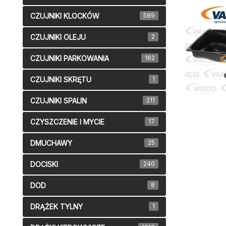
CZUJNIKI KLOCKÓW
589
CZUJNIKI OLEJU
2
CZUJNIKI PARKOWANIA
162
CZUJNIKI SKRĘTU
1
CZUJNIKI SPALIN
211
CZYSZCZENIE I MYCIE
17
DMUCHAWY
25
DOCISKI
240
DOD
8
DRĄŻEK TYLNY
1