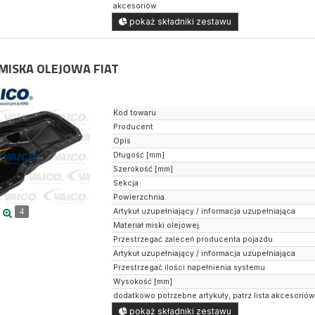
akcesoriów
pokaż składniki zestawu
MISKA OLEJOWA FIAT
Kod towaru
Producent
Opis
Długość [mm]
Szerokość [mm]
Sekcja
Powierzchnia
Artykuł uzupełniający / informacja uzupełniająca
4
Materiał miski olejowej
Przestrzegać zaleceń producenta pojazdu
Artykuł uzupełniający / informacja uzupełniająca
Przestrzegać ilości napełnienia systemu
Wysokość [mm]
dodatkowo potrzebne artykuły, patrz lista akcesorió
pokaż składniki zestawu