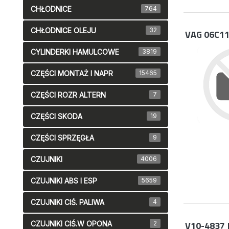
CHŁODNICE
764
CHŁODNICE OLEJU
32
VAG 06C1
CYLINDERKI HAMULCOWE
3819
CZĘŚCI MONTAŻ I NAPR
15465
CZĘŚCI ROZR ALTERN
7
CZĘŚCI SKODA
19
CZĘŚCI SPRZĘGŁA
9
CZUJNIKI
4006
CZUJNIKI ABS I ESP
5659
CZUJNIKI CIŚ. PALIWA
4
V10-4837
CZUJNIKI CIŚ.W OPONA
2