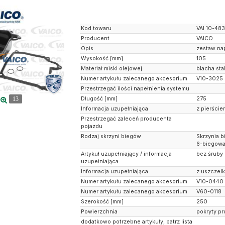
Kod towaru
VAI 10-48
Producent
VAICO
Opis
zestaw na
Wysokość [mm]
105
Materiał miski olejowej
blacha st
Numer artykułu zalecanego akcesorium
V10-3025
Przestrzegać ilości napełnienia systemu
Długość [mm]
275
13
Informacja uzupełniająca
z pierści
Przestrzegać zaleceń producenta
pojazdu
Rodzaj skrzyni biegów
Skrzynia 
6-biegow
Artykuł uzupełniający / informacja
bez śruby
uzupełniająca
Informacja uzupełniająca
z uszczelk
Numer artykułu zalecanego akcesorium
V10-0440
Numer artykułu zalecanego akcesorium
V60-0118
Szerokość [mm]
250
Powierzchnia
pokryty p
dodatkowo potrzebne artykuły, patrz lista