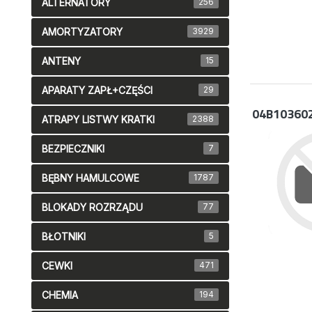
ALTERNATORY
256
AMORTYZATORY
3929
ANTENY
15
APARATY ZAPŁ+CZĘŚCI
29
04B10360
ATRAPY LISTWY KRATKI
2388
BEZPIECZNIKI
7
BĘBNY HAMULCOWE
1787
BLOKADY ROZRZĄDU
77
BŁOTNIKI
5
CEWKI
471
CHEMIA
194