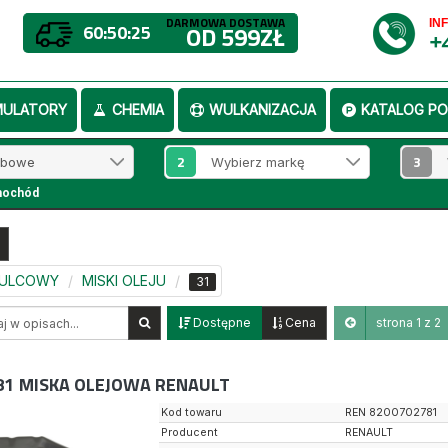
DARMOWA DOSTAWA
IN
60:50:24
OD 599ZŁ
+
MULATORY
CHEMIA
WULKANIZACJA
KATALOG PO
2
3
mochód
MULCOWY
MISKI OLEJU
31
Dostępne
Cena
strona 1 z 2
81
MISKA OLEJOWA RENAULT
Kod towaru
REN 8200702781
Producent
RENAULT