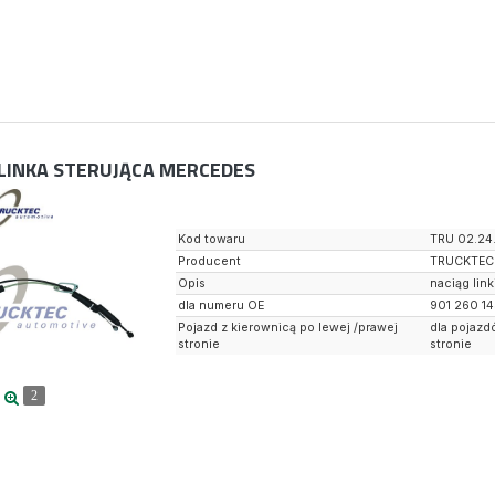
LINKA STERUJĄCA MERCEDES
Kod towaru
TRU 02.24
Producent
TRUCKTEC
Opis
naciąg lin
dla numeru OE
901 260 1
Pojazd z kierownicą po lewej /prawej
dla pojazd
stronie
stronie
2