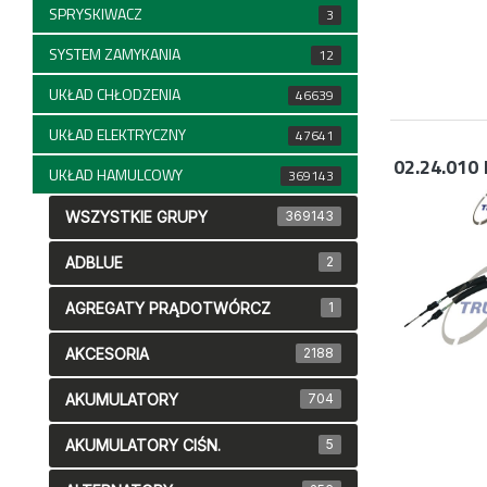
SPRYSKIWACZ
3
SYSTEM ZAMYKANIA
12
UKŁAD CHŁODZENIA
46639
UKŁAD ELEKTRYCZNY
47641
02.24.010
UKŁAD HAMULCOWY
369143
WSZYSTKIE GRUPY
369143
ADBLUE
2
AGREGATY PRĄDOTWÓRCZ
1
AKCESORIA
2188
AKUMULATORY
704
AKUMULATORY CIŚN.
5