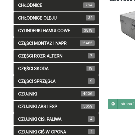
CHŁODNICE
764
CHŁODNICE OLEJU
32
CYLINDERKI HAMULCOWE
3819
CZĘŚCI MONTAŻ I NAPR
15465
CZĘŚCI ROZR ALTERN
7
CZĘŚCI SKODA
19
CZĘŚCI SPRZĘGŁA
9
CZUJNIKI
4006
strona 1 
CZUJNIKI ABS I ESP
5659
CZUJNIKI CIŚ. PALIWA
4
CZUJNIKI CIŚ.W OPONA
2