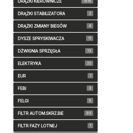
DRĄŻKI KIEROWNICZE
1916
DRĄŻKI STABILIZATORA
2
DRĄŻKI ZMIANY BIEGÓW
4
DYSZE SPRYSKIWACZA
11
DŻWIGNIA SPRZĘGŁA
13
ELEKTRYKA
22
EUR
1
FEBI
3
FELGI
5
FILTR AUTOM.SKRZ.BIE
93
FILTR FAZY LOTNEJ
1