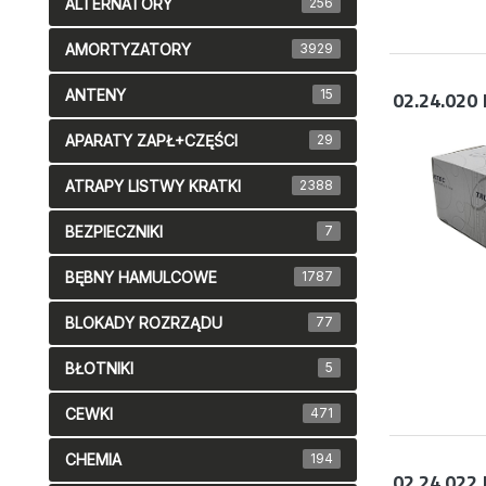
ALTERNATORY
256
AMORTYZATORY
3929
ANTENY
15
02.24.020
APARATY ZAPŁ+CZĘŚCI
29
ATRAPY LISTWY KRATKI
2388
BEZPIECZNIKI
7
BĘBNY HAMULCOWE
1787
BLOKADY ROZRZĄDU
77
BŁOTNIKI
5
CEWKI
471
CHEMIA
194
02.24.022