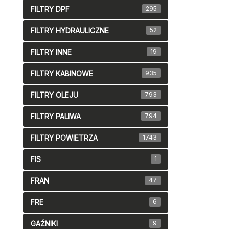
FILTRY DPF
295
FILTRY HYDRAULICZNE
52
FILTRY INNE
19
FILTRY KABINOWE
935
FILTRY OLEJU
793
FILTRY PALIWA
794
FILTRY POWIETRZA
1743
FIS
1
FRAN
47
FRE
6
GAŹNIKI
9