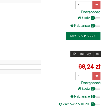
Wprowadź
ilość
Dostępność
Łódż
0
Pabianice
0
ZAPYTAJ O PRODUKT
numery
68,24 zł
Wprowadź
ilość
Dostępność
Łódż
0
Pabianice
0
Zamów do 10.20
0