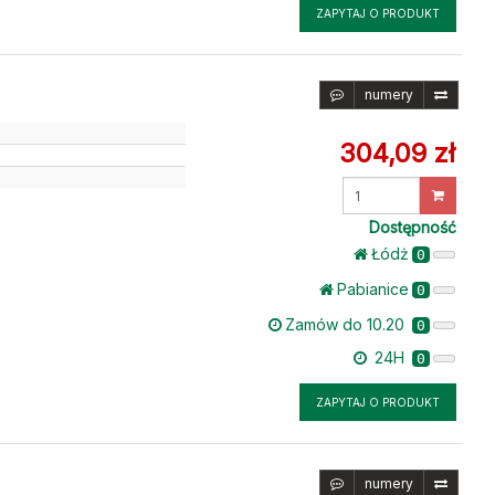
ZAPYTAJ O PRODUKT
numery
304,09 zł
Wprowadź
ilość
Dostępność
Łódż
0
Pabianice
0
Zamów do 10.20
0
24H
0
ZAPYTAJ O PRODUKT
numery