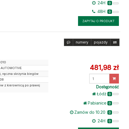
24H
0
48H
0
ZAPYTAJ O PRODUKT
numery
pojazdy
.010
481,98 zł
 AUTOMOTIVE
ki, ręczna skrzynia biegów
Wprowadź
438
ilość
ów z kierownicą po prawej
Dostępność
Łódż
0
Pabianice
0
Zamów do 10.20
0
24H
0