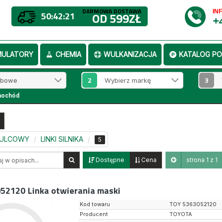
DARMOWA DOSTAWA
IN
50:42:20
OD 599ZŁ
+
MULATORY
CHEMIA
WULKANIZACJA
KATALOG PO
2
3
mochód
MULCOWY
LINKI SILNIKA
5
Dostępne
Cena
strona 1 z 1
052120
Linka otwierania maski
Kod towaru
TOY 5363052120
Producent
TOYOTA