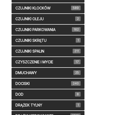
CZUJNIKI KLOCKÓW
589
CZUJNIKI OLEJU
2
CZUJNIKI PARKOWANIA
162
CZUJNIKI SKRĘTU
1
CZUJNIKI SPALIN
211
CZYSZCZENIE I MYCIE
17
DMUCHAWY
25
DOCISKI
240
DOD
8
DRĄŻEK TYLNY
1