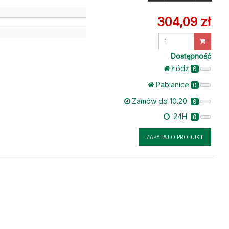
304,09 zł
Wprowadź
ilość
Dostępność
Łódż
0
Pabianice
0
Zamów do 10.20
0
24H
0
ZAPYTAJ O PRODUKT