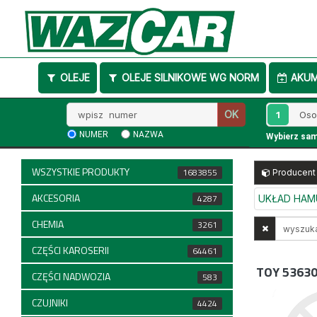
OLEJE
OLEJE SILNIKOWE WG NORM
AKU
Wpisz
1
OK
numer
NUMER
NAZWA
Wybierz sa
WSZYSTKIE PRODUKTY
1683855
Producent
AKCESORIA
4287
UKŁAD HA
CHEMIA
Wyszukaj
3261
w
CZĘŚCI KAROSERII
64461
opisach
TOY 5363
CZĘŚCI NADWOZIA
583
CZUJNIKI
4424