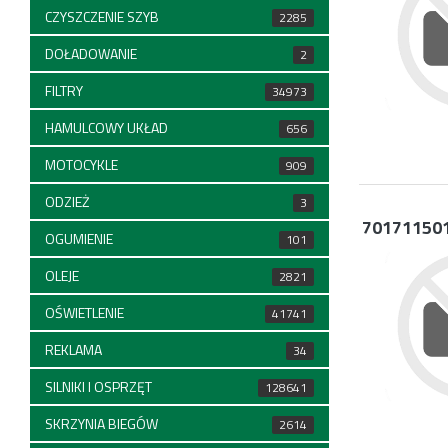
CZYSZCZENIE SZYB
2285
DOŁADOWANIE
2
FILTRY
34973
HAMULCOWY UKŁAD
656
MOTOCYKLE
909
ODZIEŻ
3
70171150
OGUMIENIE
101
OLEJE
2821
OŚWIETLENIE
41741
REKLAMA
34
SILNIKI I OSPRZĘT
128641
SKRZYNIA BIEGÓW
2614