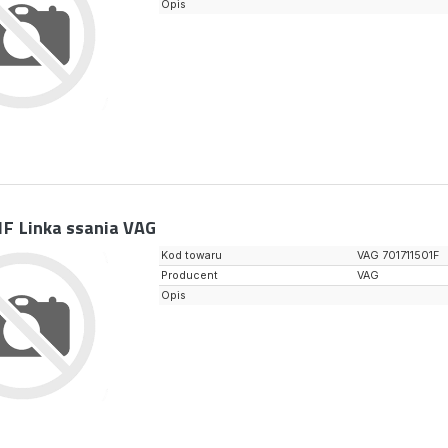
Opis
1F
Linka ssania VAG
Kod towaru
VAG 701711501F
Producent
VAG
Opis