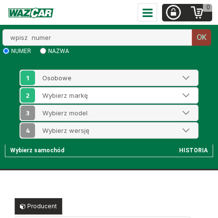
0
Wpisz
OK
numer
NUMER
NAZWA
1
2
3
4
Wybierz samochód
HISTORIA
Producent