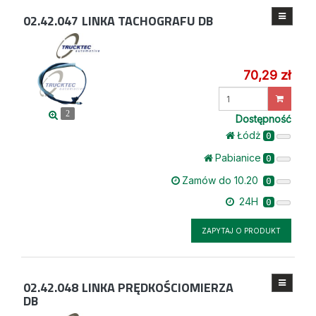
02.42.047
LINKA TACHOGRAFU DB
70,29 zł
Wprowadź
ilość
2
Dostępność
Łódż
0
Pabianice
0
Zamów do 10.20
0
24H
0
ZAPYTAJ O PRODUKT
02.42.048
LINKA PRĘDKOŚCIOMIERZA
DB