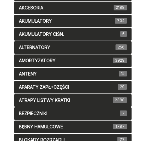
AKCESORIA
2188
AKUMULATORY
704
AKUMULATORY CIŚN.
5
ALTERNATORY
256
AMORTYZATORY
3929
ANTENY
15
APARATY ZAPŁ+CZĘŚCI
29
ATRAPY LISTWY KRATKI
2388
BEZPIECZNIKI
7
BĘBNY HAMULCOWE
1787
BLOKADY ROZRZĄDU
77