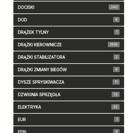
DOCISKI
240
DOD
8
DRĄŻEK TYLNY
1
DRĄŻKI KIEROWNICZE
1916
DRĄŻKI STABILIZATORA
2
DRĄŻKI ZMIANY BIEGÓW
4
DYSZE SPRYSKIWACZA
11
DŻWIGNIA SPRZĘGŁA
13
ELEKTRYKA
22
EUR
1
FEBI
3