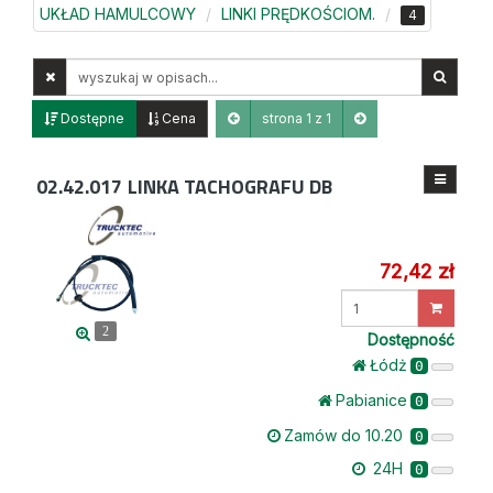
UKŁAD HAMULCOWY
LINKI PRĘDKOŚCIOM.
4
Wyszukaj
w
opisach
Dostępne
Cena
strona 1 z 1
02.42.017
LINKA TACHOGRAFU DB
72,42 zł
Wprowadź
ilość
2
Dostępność
Łódż
0
Pabianice
0
Zamów do 10.20
0
24H
0