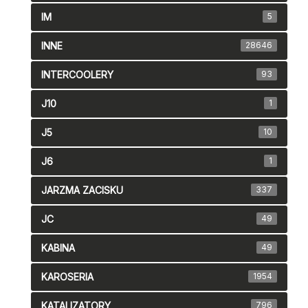
IM
5
INNE
28646
INTERCOOLERY
93
J10
1
J5
10
J6
1
JARZMA ZACISKU
337
JC
49
KABINA
49
KAROSERIA
1954
KATALIZATORY
796