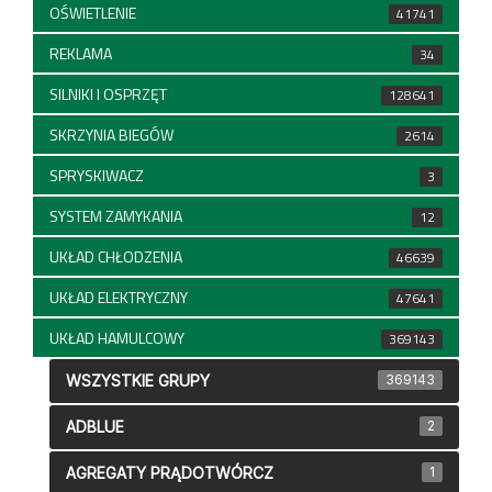
OŚWIETLENIE
41741
REKLAMA
34
SILNIKI I OSPRZĘT
128641
SKRZYNIA BIEGÓW
2614
SPRYSKIWACZ
3
SYSTEM ZAMYKANIA
12
UKŁAD CHŁODZENIA
46639
UKŁAD ELEKTRYCZNY
47641
UKŁAD HAMULCOWY
369143
WSZYSTKIE GRUPY
369143
ADBLUE
2
AGREGATY PRĄDOTWÓRCZ
1