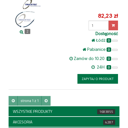
82,23 zł
Wprowadź
ilość
2
Dostępność
Łódż
0
Pabianice
0
Zamów do 10.20
0
24H
0
ZAPYTAJ O PRODUKT
strona 1 z 1
WSZYSTKIE PRODUKTY
1683855
AKCESORIA
4287