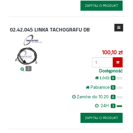
ZAPYTAJ O PRODUKT
02.42.045
LINKA TACHOGRAFU DB
100,10 zł
Wprowadź
ilość
2
Dostępność
Łódż
0
Pabianice
0
Zamów do 10.20
0
24H
3
ZAPYTAJ O PRODUKT