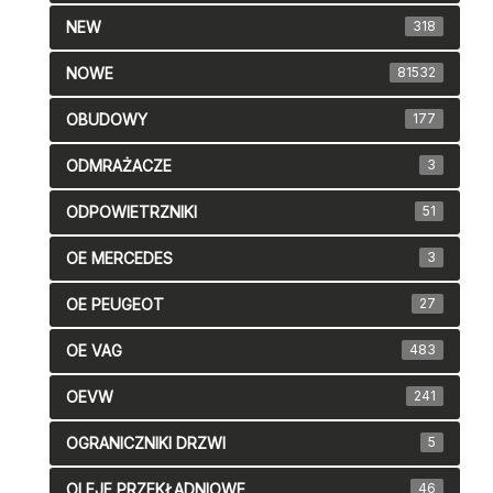
NEW
318
NOWE
81532
OBUDOWY
177
ODMRAŻACZE
3
ODPOWIETRZNIKI
51
OE MERCEDES
3
OE PEUGEOT
27
OE VAG
483
OEVW
241
OGRANICZNIKI DRZWI
5
OLEJE PRZEKŁADNIOWE
46