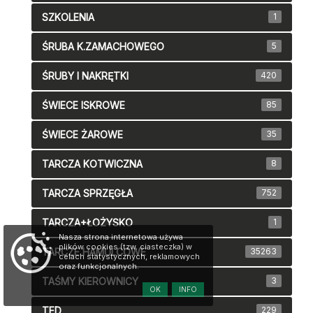
SZKOLENIA
1
ŚRUBA K.ZAMACHOWEGO
5
ŚRUBY I NAKRĘTKI
420
ŚWIECE ISKROWE
85
ŚWIECE ŻAROWE
35
TARCZA KOTWICZNA
8
TARCZA SPRZĘGŁA
752
TARCZA+ŁOŻYSKO
1
Nasza strona internetowa używa
plików cookies (tzw. ciasteczka) w
TARCZE HAMULCOWE
35263
celach statystycznych, reklamowych
oraz funkcjonalnych.
TAŚMY KIEROWNICY
3
OK
INFO
TED
229