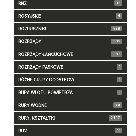
RNZ
12
ROSYJSKIE
4
ROZRUSZNIKI
588
ROZRZĄDY
1102
ROZRZĄDY ŁAŃCUCHOWE
382
ROZRZĄDY PASKOWE
1
RÓŻNE GRUPY DODATKOW
1
RURA WLOTU POWIETRZA
1
RURY WODNE
44
RURY, KSZTAŁTKI
2497
RUV
11